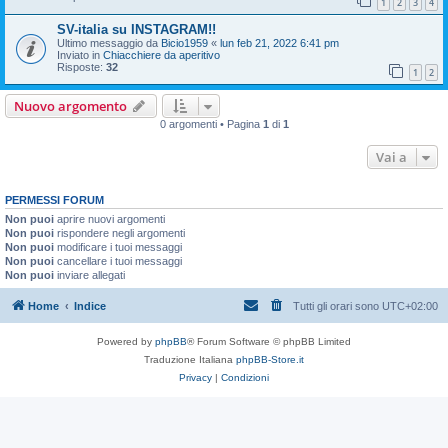
1
2
3
4
SV-italia su INSTAGRAM!!
Ultimo messaggio da
Bicio1959
«
lun feb 21, 2022 6:41 pm
Inviato in
Chiacchiere da aperitivo
Risposte:
32
1
2
Nuovo argomento
0 argomenti • Pagina
1
di
1
Vai a
PERMESSI FORUM
Non puoi
aprire nuovi argomenti
Non puoi
rispondere negli argomenti
Non puoi
modificare i tuoi messaggi
Non puoi
cancellare i tuoi messaggi
Non puoi
inviare allegati
Home
Indice
Tutti gli orari sono
UTC+02:00
Powered by
phpBB
® Forum Software © phpBB Limited
Traduzione Italiana
phpBB-Store.it
Privacy
|
Condizioni