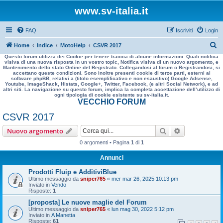
www.sv-italia.it
FAQ
Iscriviti
Login
C
Home
Indice
MotoHelp
CSVR 2017
Questo forum utilizza dei Cookie per tenere traccia di alcune informazioni. Quali notifica
e
visiva di una nuova risposta in un vostro topic, Notifica visiva di un nuovo argomento, e
Mantenimento dello stato Online del Registrato. Collegandosi al forum o Registrandosi, si
r
accettano queste condizioni. Sono inoltre presenti cookie di terze parti, esterni al
software phpBB, relativi a (titolo esemplificativo e non esaustivo) Google Adsense,
c
Youtube, ImageShack, Histats, Google+, Twitter, Facebook, (e altri Social Network), e ad
altri siti. La navigazione su questo forum, implica la completa accettazione dell’utilizzo di
a
ogni tipologia di cookie esistente su sv-italia.it.
VECCHIO FORUM
CSVR 2017
Cerca
Ricerca avan
Nuovo argomento
0 argomenti • Pagina
1
di
1
Annunci
Prodotti Fluip e AdditiviBlue
Ultimo messaggio da
sniper765
«
mer mar 26, 2025 10:13 pm
Inviato in
Vendo
Risposte:
1
[proposta] Le nuove maglie del Forum
Ultimo messaggio da
sniper765
«
lun mag 30, 2022 5:12 pm
Inviato in
A Manetta
Risposte:
61