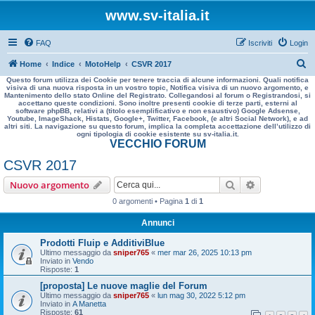
www.sv-italia.it
FAQ
Iscriviti
Login
C
Home
Indice
MotoHelp
CSVR 2017
Questo forum utilizza dei Cookie per tenere traccia di alcune informazioni. Quali notifica
e
visiva di una nuova risposta in un vostro topic, Notifica visiva di un nuovo argomento, e
Mantenimento dello stato Online del Registrato. Collegandosi al forum o Registrandosi, si
r
accettano queste condizioni. Sono inoltre presenti cookie di terze parti, esterni al
software phpBB, relativi a (titolo esemplificativo e non esaustivo) Google Adsense,
c
Youtube, ImageShack, Histats, Google+, Twitter, Facebook, (e altri Social Network), e ad
altri siti. La navigazione su questo forum, implica la completa accettazione dell’utilizzo di
a
ogni tipologia di cookie esistente su sv-italia.it.
VECCHIO FORUM
CSVR 2017
Cerca
Ricerca avan
Nuovo argomento
0 argomenti • Pagina
1
di
1
Annunci
Prodotti Fluip e AdditiviBlue
Ultimo messaggio da
sniper765
«
mer mar 26, 2025 10:13 pm
Inviato in
Vendo
Risposte:
1
[proposta] Le nuove maglie del Forum
Ultimo messaggio da
sniper765
«
lun mag 30, 2022 5:12 pm
Inviato in
A Manetta
Risposte:
61