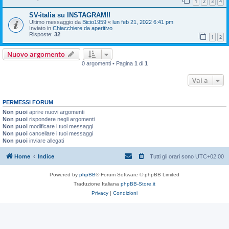
1
2
3
4
SV-italia su INSTAGRAM!!
Ultimo messaggio da
Bicio1959
«
lun feb 21, 2022 6:41 pm
Inviato in
Chiacchiere da aperitivo
Risposte:
32
1
2
Nuovo argomento
0 argomenti • Pagina
1
di
1
Vai a
PERMESSI FORUM
Non puoi
aprire nuovi argomenti
Non puoi
rispondere negli argomenti
Non puoi
modificare i tuoi messaggi
Non puoi
cancellare i tuoi messaggi
Non puoi
inviare allegati
Home
Indice
Tutti gli orari sono
UTC+02:00
Powered by
phpBB
® Forum Software © phpBB Limited
Traduzione Italiana
phpBB-Store.it
Privacy
|
Condizioni