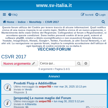
www.sv-italia.it
FAQ
Iscriviti
Login
C
Home
Indice
MotoHelp
CSVR 2017
Questo forum utilizza dei Cookie per tenere traccia di alcune informazioni. Quali notifica
e
visiva di una nuova risposta in un vostro topic, Notifica visiva di un nuovo argomento, e
Mantenimento dello stato Online del Registrato. Collegandosi al forum o Registrandosi, si
r
accettano queste condizioni. Sono inoltre presenti cookie di terze parti, esterni al
software phpBB, relativi a (titolo esemplificativo e non esaustivo) Google Adsense,
c
Youtube, ImageShack, Histats, Google+, Twitter, Facebook, (e altri Social Network), e ad
altri siti. La navigazione su questo forum, implica la completa accettazione dell’utilizzo di
a
ogni tipologia di cookie esistente su sv-italia.it.
VECCHIO FORUM
CSVR 2017
Cerca
Ricerca avan
Nuovo argomento
0 argomenti • Pagina
1
di
1
Annunci
Prodotti Fluip e AdditiviBlue
Ultimo messaggio da
sniper765
«
mer mar 26, 2025 10:13 pm
Inviato in
Vendo
Risposte:
1
[proposta] Le nuove maglie del Forum
Ultimo messaggio da
sniper765
«
lun mag 30, 2022 5:12 pm
Inviato in
A Manetta
Risposte:
61