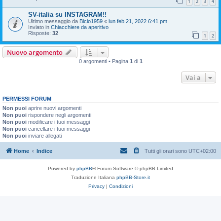
1
2
3
4
SV-italia su INSTAGRAM!!
Ultimo messaggio da
Bicio1959
«
lun feb 21, 2022 6:41 pm
Inviato in
Chiacchiere da aperitivo
Risposte:
32
1
2
Nuovo argomento
0 argomenti • Pagina
1
di
1
Vai a
PERMESSI FORUM
Non puoi
aprire nuovi argomenti
Non puoi
rispondere negli argomenti
Non puoi
modificare i tuoi messaggi
Non puoi
cancellare i tuoi messaggi
Non puoi
inviare allegati
Home
Indice
Tutti gli orari sono
UTC+02:00
Powered by
phpBB
® Forum Software © phpBB Limited
Traduzione Italiana
phpBB-Store.it
Privacy
|
Condizioni