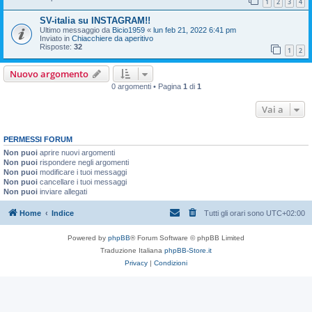
1
2
3
4
SV-italia su INSTAGRAM!!
Ultimo messaggio da
Bicio1959
«
lun feb 21, 2022 6:41 pm
Inviato in
Chiacchiere da aperitivo
Risposte:
32
1
2
Nuovo argomento
0 argomenti • Pagina
1
di
1
Vai a
PERMESSI FORUM
Non puoi
aprire nuovi argomenti
Non puoi
rispondere negli argomenti
Non puoi
modificare i tuoi messaggi
Non puoi
cancellare i tuoi messaggi
Non puoi
inviare allegati
Home
Indice
Tutti gli orari sono
UTC+02:00
Powered by
phpBB
® Forum Software © phpBB Limited
Traduzione Italiana
phpBB-Store.it
Privacy
|
Condizioni