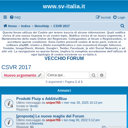
www.sv-italia.it
FAQ
Iscriviti
Login
C
Home
Indice
MotoHelp
CSVR 2017
Questo forum utilizza dei Cookie per tenere traccia di alcune informazioni. Quali notifica
e
visiva di una nuova risposta in un vostro topic, Notifica visiva di un nuovo argomento, e
Mantenimento dello stato Online del Registrato. Collegandosi al forum o Registrandosi, si
r
accettano queste condizioni. Sono inoltre presenti cookie di terze parti, esterni al
software phpBB, relativi a (titolo esemplificativo e non esaustivo) Google Adsense,
c
Youtube, ImageShack, Histats, Google+, Twitter, Facebook, (e altri Social Network), e ad
altri siti. La navigazione su questo forum, implica la completa accettazione dell’utilizzo di
a
ogni tipologia di cookie esistente su sv-italia.it.
VECCHIO FORUM
CSVR 2017
Cerca
Ricerca avan
Nuovo argomento
0 argomenti • Pagina
1
di
1
Annunci
Prodotti Fluip e AdditiviBlue
Ultimo messaggio da
sniper765
«
mer mar 26, 2025 10:13 pm
Inviato in
Vendo
Risposte:
1
[proposta] Le nuove maglie del Forum
Ultimo messaggio da
sniper765
«
lun mag 30, 2022 5:12 pm
Inviato in
A Manetta
Risposte:
61