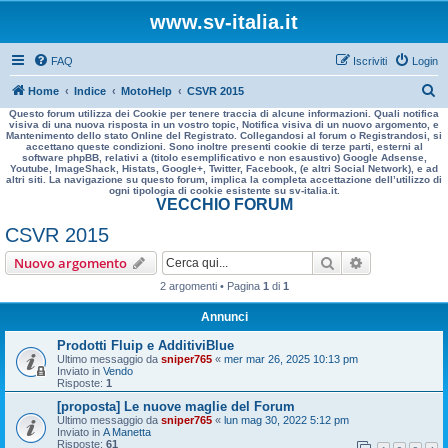
www.sv-italia.it
FAQ
Iscriviti
Login
C
Home
Indice
MotoHelp
CSVR 2015
Questo forum utilizza dei Cookie per tenere traccia di alcune informazioni. Quali notifica
e
visiva di una nuova risposta in un vostro topic, Notifica visiva di un nuovo argomento, e
Mantenimento dello stato Online del Registrato. Collegandosi al forum o Registrandosi, si
r
accettano queste condizioni. Sono inoltre presenti cookie di terze parti, esterni al
software phpBB, relativi a (titolo esemplificativo e non esaustivo) Google Adsense,
c
Youtube, ImageShack, Histats, Google+, Twitter, Facebook, (e altri Social Network), e ad
altri siti. La navigazione su questo forum, implica la completa accettazione dell’utilizzo di
a
ogni tipologia di cookie esistente su sv-italia.it.
VECCHIO FORUM
CSVR 2015
Cerca
Ricerca avan
Nuovo argomento
2 argomenti • Pagina
1
di
1
Annunci
Prodotti Fluip e AdditiviBlue
Ultimo messaggio da
sniper765
«
mer mar 26, 2025 10:13 pm
Inviato in
Vendo
Risposte:
1
[proposta] Le nuove maglie del Forum
Ultimo messaggio da
sniper765
«
lun mag 30, 2022 5:12 pm
Inviato in
A Manetta
Risposte:
61