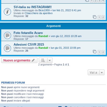
1
2
3
4
SV-italia su INSTAGRAM!!
Ultimo messaggio da
Bicio1959
«
lun feb 21, 2022 6:41 pm
Inviato in
Chiacchiere da aperitivo
Risposte:
32
1
2
Argomenti
Foto fotarelle Acaro
Ultimo messaggio da
Randall
«
ven giu 12, 2015 10:28 am
Risposte:
17
Adesioni CSVR 2015
Ultimo messaggio da
Randall
«
lun giu 01, 2015 10:06 pm
Risposte:
26
1
2
Nuovo argomento
2 argomenti • Pagina
1
di
1
Vai a
PERMESSI FORUM
Non puoi
aprire nuovi argomenti
Non puoi
rispondere negli argomenti
Non puoi
modificare i tuoi messaggi
Non puoi
cancellare i tuoi messaggi
Non puoi
inviare allegati