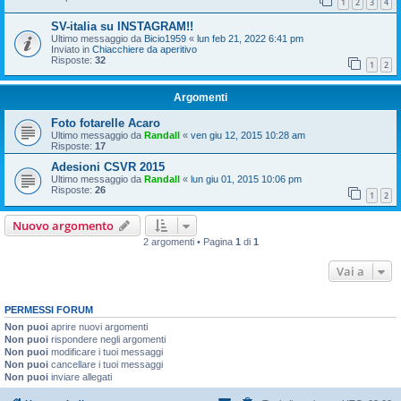
1
2
3
4
SV-italia su INSTAGRAM!!
Ultimo messaggio da
Bicio1959
«
lun feb 21, 2022 6:41 pm
Inviato in
Chiacchiere da aperitivo
Risposte:
32
1
2
Argomenti
Foto fotarelle Acaro
Ultimo messaggio da
Randall
«
ven giu 12, 2015 10:28 am
Risposte:
17
Adesioni CSVR 2015
Ultimo messaggio da
Randall
«
lun giu 01, 2015 10:06 pm
Risposte:
26
1
2
Nuovo argomento
2 argomenti • Pagina
1
di
1
Vai a
PERMESSI FORUM
Non puoi
aprire nuovi argomenti
Non puoi
rispondere negli argomenti
Non puoi
modificare i tuoi messaggi
Non puoi
cancellare i tuoi messaggi
Non puoi
inviare allegati