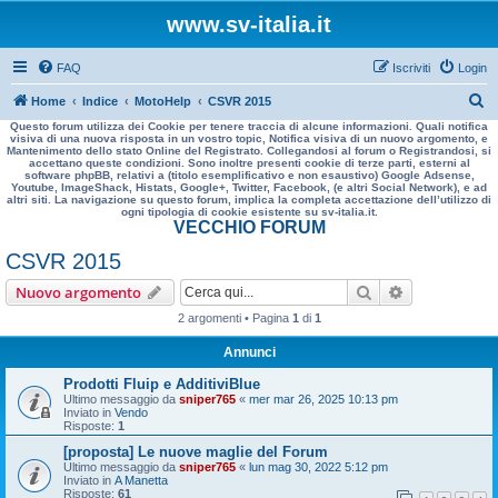
www.sv-italia.it
FAQ
Iscriviti
Login
C
Home
Indice
MotoHelp
CSVR 2015
Questo forum utilizza dei Cookie per tenere traccia di alcune informazioni. Quali notifica
e
visiva di una nuova risposta in un vostro topic, Notifica visiva di un nuovo argomento, e
Mantenimento dello stato Online del Registrato. Collegandosi al forum o Registrandosi, si
r
accettano queste condizioni. Sono inoltre presenti cookie di terze parti, esterni al
software phpBB, relativi a (titolo esemplificativo e non esaustivo) Google Adsense,
c
Youtube, ImageShack, Histats, Google+, Twitter, Facebook, (e altri Social Network), e ad
altri siti. La navigazione su questo forum, implica la completa accettazione dell’utilizzo di
a
ogni tipologia di cookie esistente su sv-italia.it.
VECCHIO FORUM
CSVR 2015
Cerca
Ricerca avan
Nuovo argomento
2 argomenti • Pagina
1
di
1
Annunci
Prodotti Fluip e AdditiviBlue
Ultimo messaggio da
sniper765
«
mer mar 26, 2025 10:13 pm
Inviato in
Vendo
Risposte:
1
[proposta] Le nuove maglie del Forum
Ultimo messaggio da
sniper765
«
lun mag 30, 2022 5:12 pm
Inviato in
A Manetta
Risposte:
61