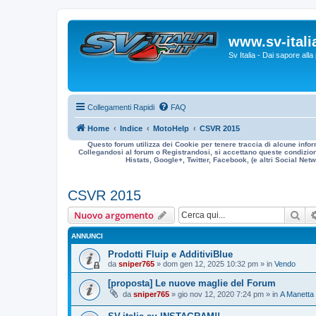
www.sv-italia
Sv Italia - Dai sapore all
Collegamenti Rapidi
FAQ
Home
Indice
MotoHelp
CSVR 2015
Questo forum utilizza dei Cookie per tenere traccia di alcune infor
Collegandosi al forum o Registrandosi, si accettano queste condizioni
Histats, Google+, Twitter, Facebook, (e altri Social Netwo
CSVR 2015
Cer
Nuovo argomento
ANNUNCI
Prodotti Fluip e AdditiviBlue
da
sniper765
» dom gen 12, 2025 10:32 pm » in
Vendo
[proposta] Le nuove maglie del Forum
da
sniper765
» gio nov 12, 2020 7:24 pm » in
A Manetta