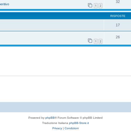
32
eritivo
1
2
RISPOSTE
17
26
1
2
Powered by
phpBB
® Forum Software © phpBB Limited
Traduzione Italiana
phpBB-Store.it
Privacy
|
Condizioni