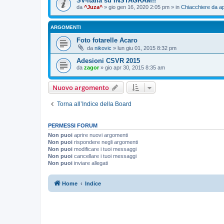
SV-italia su INSTAGRAM!!
da
^Juza^
» gio gen 16, 2020 2:05 pm » in
Chiacchiere da ap
ARGOMENTI
Foto fotarelle Acaro
da
nikovic
» lun giu 01, 2015 8:32 pm
Adesioni CSVR 2015
da
zagor
» gio apr 30, 2015 8:35 am
Nuovo argomento
Torna all’Indice della Board
PERMESSI FORUM
Non puoi
aprire nuovi argomenti
Non puoi
rispondere negli argomenti
Non puoi
modificare i tuoi messaggi
Non puoi
cancellare i tuoi messaggi
Non puoi
inviare allegati
Home
Indice