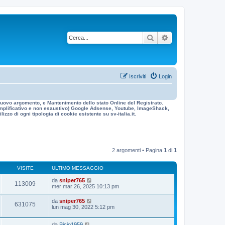
Cerca
Ricerca avanzata
Iscriviti
Login
n nuovo argomento, e Mantenimento dello stato Online del Registrato.
 esemplificativo e non esaustivo) Google Adsense, Youtube, ImageShack,
izzo di ogni tipologia di cookie esistente su sv-italia.it.
2 argomenti • Pagina
1
di
1
VISITE
ULTIMO MESSAGGIO
da
sniper765
113009
mer mar 26, 2025 10:13 pm
da
sniper765
631075
lun mag 30, 2022 5:12 pm
da
Bicio1959