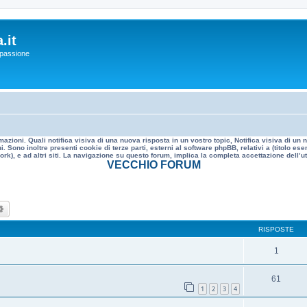
.it
a passione
mazioni. Quali notifica visiva di una nuova risposta in un vostro topic, Notifica visiva di u
. Sono inoltre presenti cookie di terze parti, esterni al software phpBB, relativi a (titolo
rk), e ad altri siti. La navigazione su questo forum, implica la completa accettazione dell’util
VECCHIO FORUM
ca
Ricerca avanzata
RISPOSTE
1
61
1
2
3
4