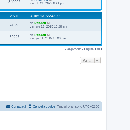
349962
lun feb 21, 2022 6:41 pm
VISITE
ULTIMO MESSAGGIO
da
Randall
47361
ven giu 12, 2015 10:28 am
da
Randall
59235
lun giu 01, 2015 10:06 pm
2 argomenti • Pagina
1
di
1
Vai a
Contattaci
Cancella cookie
Tutti gli orari sono
UTC+02:00