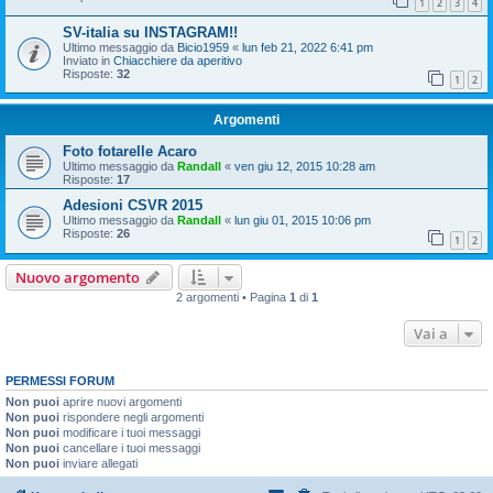
1
2
3
4
SV-italia su INSTAGRAM!!
Ultimo messaggio da
Bicio1959
«
lun feb 21, 2022 6:41 pm
Inviato in
Chiacchiere da aperitivo
Risposte:
32
1
2
Argomenti
Foto fotarelle Acaro
Ultimo messaggio da
Randall
«
ven giu 12, 2015 10:28 am
Risposte:
17
Adesioni CSVR 2015
Ultimo messaggio da
Randall
«
lun giu 01, 2015 10:06 pm
Risposte:
26
1
2
Nuovo argomento
2 argomenti • Pagina
1
di
1
Vai a
PERMESSI FORUM
Non puoi
aprire nuovi argomenti
Non puoi
rispondere negli argomenti
Non puoi
modificare i tuoi messaggi
Non puoi
cancellare i tuoi messaggi
Non puoi
inviare allegati