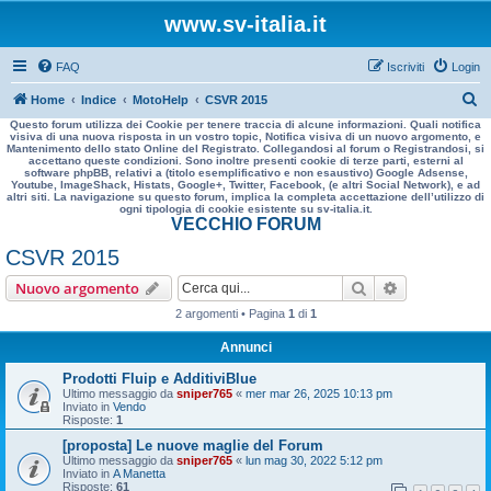
www.sv-italia.it
FAQ
Iscriviti
Login
C
Home
Indice
MotoHelp
CSVR 2015
Questo forum utilizza dei Cookie per tenere traccia di alcune informazioni. Quali notifica
e
visiva di una nuova risposta in un vostro topic, Notifica visiva di un nuovo argomento, e
Mantenimento dello stato Online del Registrato. Collegandosi al forum o Registrandosi, si
r
accettano queste condizioni. Sono inoltre presenti cookie di terze parti, esterni al
software phpBB, relativi a (titolo esemplificativo e non esaustivo) Google Adsense,
c
Youtube, ImageShack, Histats, Google+, Twitter, Facebook, (e altri Social Network), e ad
altri siti. La navigazione su questo forum, implica la completa accettazione dell’utilizzo di
a
ogni tipologia di cookie esistente su sv-italia.it.
VECCHIO FORUM
CSVR 2015
Cerca
Ricerca avan
Nuovo argomento
2 argomenti • Pagina
1
di
1
Annunci
Prodotti Fluip e AdditiviBlue
Ultimo messaggio da
sniper765
«
mer mar 26, 2025 10:13 pm
Inviato in
Vendo
Risposte:
1
[proposta] Le nuove maglie del Forum
Ultimo messaggio da
sniper765
«
lun mag 30, 2022 5:12 pm
Inviato in
A Manetta
Risposte:
61