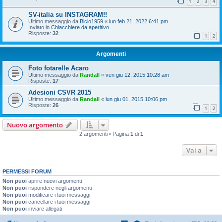
1
2
3
4
SV-italia su INSTAGRAM!!
Ultimo messaggio da
Bicio1959
«
lun feb 21, 2022 6:41 pm
Inviato in
Chiacchiere da aperitivo
Risposte:
32
1
2
Argomenti
Foto fotarelle Acaro
Ultimo messaggio da
Randall
«
ven giu 12, 2015 10:28 am
Risposte:
17
Adesioni CSVR 2015
Ultimo messaggio da
Randall
«
lun giu 01, 2015 10:06 pm
Risposte:
26
1
2
Nuovo argomento
2 argomenti • Pagina
1
di
1
Vai a
PERMESSI FORUM
Non puoi
aprire nuovi argomenti
Non puoi
rispondere negli argomenti
Non puoi
modificare i tuoi messaggi
Non puoi
cancellare i tuoi messaggi
Non puoi
inviare allegati