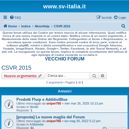
www.sv-italia.it
FAQ
Iscriviti
Login
C
Home
Indice
MotoHelp
CSVR 2015
Questo forum utilizza dei Cookie per tenere traccia di alcune informazioni. Quali notifica
e
visiva di una nuova risposta in un vostro topic, Notifica visiva di un nuovo argomento, e
Mantenimento dello stato Online del Registrato. Collegandosi al forum o Registrandosi, si
r
accettano queste condizioni. Sono inoltre presenti cookie di terze parti, esterni al
software phpBB, relativi a (titolo esemplificativo e non esaustivo) Google Adsense,
c
Youtube, ImageShack, Histats, Google+, Twitter, Facebook, (e altri Social Network), e ad
altri siti. La navigazione su questo forum, implica la completa accettazione dell’utilizzo di
a
ogni tipologia di cookie esistente su sv-italia.it.
VECCHIO FORUM
CSVR 2015
Cerca
Ricerca avan
Nuovo argomento
2 argomenti • Pagina
1
di
1
Annunci
Prodotti Fluip e AdditiviBlue
Ultimo messaggio da
sniper765
«
mer mar 26, 2025 10:13 pm
Inviato in
Vendo
Risposte:
1
[proposta] Le nuove maglie del Forum
Ultimo messaggio da
sniper765
«
lun mag 30, 2022 5:12 pm
Inviato in
A Manetta
Risposte:
61