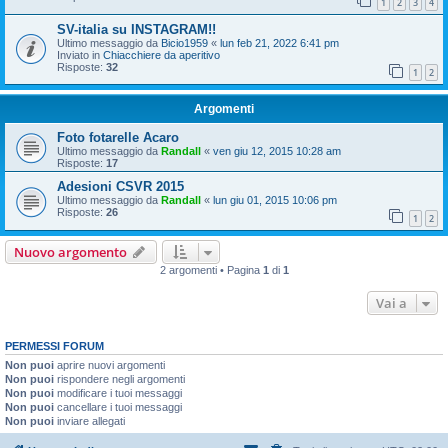
1
2
3
4
SV-italia su INSTAGRAM!!
Ultimo messaggio da
Bicio1959
«
lun feb 21, 2022 6:41 pm
Inviato in
Chiacchiere da aperitivo
Risposte:
32
1
2
Argomenti
Foto fotarelle Acaro
Ultimo messaggio da
Randall
«
ven giu 12, 2015 10:28 am
Risposte:
17
Adesioni CSVR 2015
Ultimo messaggio da
Randall
«
lun giu 01, 2015 10:06 pm
Risposte:
26
1
2
Nuovo argomento
2 argomenti • Pagina
1
di
1
Vai a
PERMESSI FORUM
Non puoi
aprire nuovi argomenti
Non puoi
rispondere negli argomenti
Non puoi
modificare i tuoi messaggi
Non puoi
cancellare i tuoi messaggi
Non puoi
inviare allegati