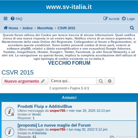
www.sv-italia.it
FAQ
Iscriviti
Login
C
Home
Indice
MotoHelp
CSVR 2015
Questo forum utilizza dei Cookie per tenere traccia di alcune informazioni. Quali notifica
e
visiva di una nuova risposta in un vostro topic, Notifica visiva di un nuovo argomento, e
Mantenimento dello stato Online del Registrato. Collegandosi al forum o Registrandosi, si
r
accettano queste condizioni. Sono inoltre presenti cookie di terze parti, esterni al
software phpBB, relativi a (titolo esemplificativo e non esaustivo) Google Adsense,
c
Youtube, ImageShack, Histats, Google+, Twitter, Facebook, (e altri Social Network), e ad
altri siti. La navigazione su questo forum, implica la completa accettazione dell’utilizzo di
a
ogni tipologia di cookie esistente su sv-italia.it.
VECCHIO FORUM
CSVR 2015
Cerca
Ricerca avan
Nuovo argomento
2 argomenti • Pagina
1
di
1
Annunci
Prodotti Fluip e AdditiviBlue
Ultimo messaggio da
sniper765
«
mer mar 26, 2025 10:13 pm
Inviato in
Vendo
Risposte:
1
[proposta] Le nuove maglie del Forum
Ultimo messaggio da
sniper765
«
lun mag 30, 2022 5:12 pm
Inviato in
A Manetta
Risposte:
61