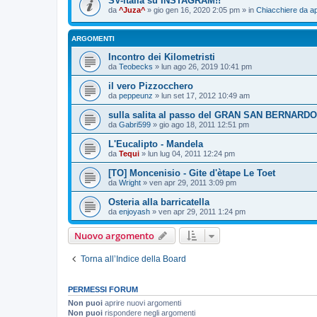
SV-italia su INSTAGRAM!!
da
^Juza^
» gio gen 16, 2020 2:05 pm » in
Chiacchiere da ap
ARGOMENTI
Incontro dei Kilometristi
da
Teobecks
» lun ago 26, 2019 10:41 pm
il vero Pizzocchero
da
peppeunz
» lun set 17, 2012 10:49 am
sulla salita al passo del GRAN SAN BERNARDO
da
Gabri599
» gio ago 18, 2011 12:51 pm
L'Eucalipto - Mandela
da
Tequi
» lun lug 04, 2011 12:24 pm
[TO] Moncenisio - Gite d'ètape Le Toet
da
Wright
» ven apr 29, 2011 3:09 pm
Osteria alla barricatella
da
enjoyash
» ven apr 29, 2011 1:24 pm
Nuovo argomento
Torna all’Indice della Board
PERMESSI FORUM
Non puoi
aprire nuovi argomenti
Non puoi
rispondere negli argomenti