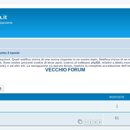
.it
a passione
tto il tavolo
mazioni. Quali notifica visiva di una nuova risposta in un vostro topic, Notifica visiva di u
. Sono inoltre presenti cookie di terze parti, esterni al software phpBB, relativi a (titolo
rk), e ad altri siti. La navigazione su questo forum, implica la completa accettazione dell’util
VECCHIO FORUM
ca
Ricerca avanzata
RISPOSTE
1
61
1
2
3
4