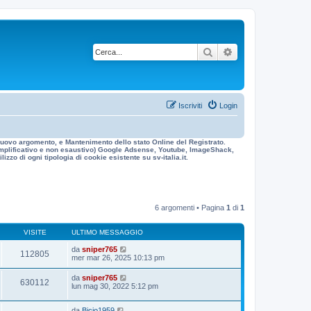
Cerca
Ricerca avanzata
Iscriviti
Login
n nuovo argomento, e Mantenimento dello stato Online del Registrato.
 esemplificativo e non esaustivo) Google Adsense, Youtube, ImageShack,
izzo di ogni tipologia di cookie esistente su sv-italia.it.
6 argomenti • Pagina
1
di
1
VISITE
ULTIMO MESSAGGIO
da
sniper765
112805
mer mar 26, 2025 10:13 pm
da
sniper765
630112
lun mag 30, 2022 5:12 pm
da
Bicio1959