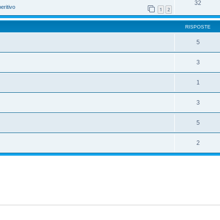
32
eritivo
1
2
RISPOSTE
5
3
1
3
5
2