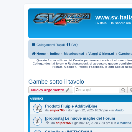
www.sv-italia
Sv Italia - Dai sapore all
Collegamenti Rapidi
FAQ
Home
Indice
MotoIncontri
Viaggi & Itinerari
Gambe so
Questo forum utilizza dei Cookie per tenere traccia di alcune infor
Collegandosi al forum o Registrandosi, si accettano queste condizioni
Histats, Google+, Twitter, Facebook, (e altri Social Netwo
Gambe sotto il tavolo
Cer
Nuovo argomento
ANNUNCI
Prodotti Fluip e AdditiviBlue
da
sniper765
» dom gen 12, 2025 10:32 pm » in
Vendo
[proposta] Le nuove maglie del Forum
da
sniper765
» gio nov 12, 2020 7:24 pm » in
A Manetta