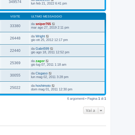
349574
lun feb 21, 2022 6:41 pm
VISITE
ULTIMO MESSAGGIO
da
sniper765
33380
mar ago 27, 2019 2:11 pm
da
Wright
26448
gio ott 25, 2012 12:17 pm
da
Gabri599
22440
gio ago 18, 2011 12:52 pm
da
zagor
25369
gio lug 07, 2011 1:18 am
da
Cisgaso
30055
lun mag 02, 2011 3:28 pm
da
hoshimoto
25022
dom mag 01, 2011 12:30 pm
6 argomenti • Pagina
1
di
1
Vai a