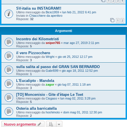
1
2
3
4
SV-italia su INSTAGRAM!!
Ultimo messaggio da
Bicio1959
«
lun feb 21, 2022 6:41 pm
Inviato in
Chiacchiere da aperitivo
Risposte:
32
1
2
Argomenti
Incontro dei Kilometristi
Ultimo messaggio da
sniper765
«
mar ago 27, 2019 2:11 pm
Risposte:
5
il vero Pizzocchero
Ultimo messaggio da
Wright
«
gio ott 25, 2012 12:17 pm
Risposte:
3
sulla salita al passo del GRAN SAN BERNARDO
Ultimo messaggio da
Gabri599
«
gio ago 18, 2011 12:52 pm
Risposte:
1
L'Eucalipto - Mandela
Ultimo messaggio da
zagor
«
gio lug 07, 2011 1:18 am
Risposte:
3
[TO] Moncenisio - Gite d'ètape Le Toet
Ultimo messaggio da
Cisgaso
«
lun mag 02, 2011 3:28 pm
Risposte:
5
Osteria alla barricatella
Ultimo messaggio da
hoshimoto
«
dom mag 01, 2011 12:30 pm
Risposte:
2
Nuovo argomento