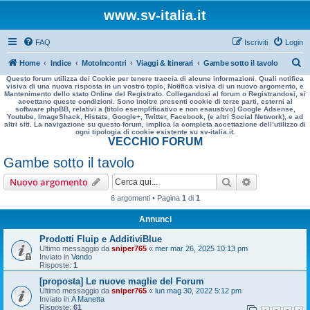
www.sv-italia.it
FAQ
Iscriviti
Login
C
Home
Indice
MotoIncontri
Viaggi & Itinerari
Gambe sotto il tavolo
Questo forum utilizza dei Cookie per tenere traccia di alcune informazioni. Quali notifica
e
visiva di una nuova risposta in un vostro topic, Notifica visiva di un nuovo argomento, e
Mantenimento dello stato Online del Registrato. Collegandosi al forum o Registrandosi, si
r
accettano queste condizioni. Sono inoltre presenti cookie di terze parti, esterni al
software phpBB, relativi a (titolo esemplificativo e non esaustivo) Google Adsense,
c
Youtube, ImageShack, Histats, Google+, Twitter, Facebook, (e altri Social Network), e ad
altri siti. La navigazione su questo forum, implica la completa accettazione dell’utilizzo di
a
ogni tipologia di cookie esistente su sv-italia.it.
VECCHIO FORUM
Gambe sotto il tavolo
Cerca
Ricerca avan
Nuovo argomento
6 argomenti • Pagina
1
di
1
Annunci
Prodotti Fluip e AdditiviBlue
Ultimo messaggio da
sniper765
«
mer mar 26, 2025 10:13 pm
Inviato in
Vendo
Risposte:
1
[proposta] Le nuove maglie del Forum
Ultimo messaggio da
sniper765
«
lun mag 30, 2022 5:12 pm
Inviato in
A Manetta
Risposte:
61