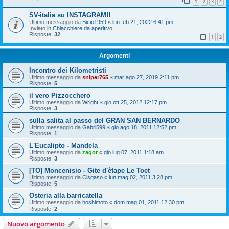
1
2
3
4
SV-italia su INSTAGRAM!!
Ultimo messaggio da
Bicio1959
«
lun feb 21, 2022 6:41 pm
Inviato in
Chiacchiere da aperitivo
Risposte:
32
1
2
Argomenti
Incontro dei Kilometristi
Ultimo messaggio da
sniper765
«
mar ago 27, 2019 2:11 pm
Risposte:
5
il vero Pizzocchero
Ultimo messaggio da
Wright
«
gio ott 25, 2012 12:17 pm
Risposte:
3
sulla salita al passo del GRAN SAN BERNARDO
Ultimo messaggio da
Gabri599
«
gio ago 18, 2011 12:52 pm
Risposte:
1
L'Eucalipto - Mandela
Ultimo messaggio da
zagor
«
gio lug 07, 2011 1:18 am
Risposte:
3
[TO] Moncenisio - Gite d'ètape Le Toet
Ultimo messaggio da
Cisgaso
«
lun mag 02, 2011 3:28 pm
Risposte:
5
Osteria alla barricatella
Ultimo messaggio da
hoshimoto
«
dom mag 01, 2011 12:30 pm
Risposte:
2
Nuovo argomento