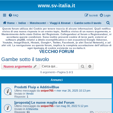
www.sv-italia.it
FAQ
Iscriviti
Login
C
Home
Indice
MotoIncontri
Viaggi & Itinerari
Gambe sotto il tavolo
Questo forum utilizza dei Cookie per tenere traccia di alcune informazioni. Quali notifica
e
visiva di una nuova risposta in un vostro topic, Notifica visiva di un nuovo argomento, e
Mantenimento dello stato Online del Registrato. Collegandosi al forum o Registrandosi, si
r
accettano queste condizioni. Sono inoltre presenti cookie di terze parti, esterni al
software phpBB, relativi a (titolo esemplificativo e non esaustivo) Google Adsense,
c
Youtube, ImageShack, Histats, Google+, Twitter, Facebook, (e altri Social Network), e ad
altri siti. La navigazione su questo forum, implica la completa accettazione dell’utilizzo di
a
ogni tipologia di cookie esistente su sv-italia.it.
VECCHIO FORUM
Gambe sotto il tavolo
Cerca
Ricerca avan
Nuovo argomento
6 argomenti • Pagina
1
di
1
Annunci
Prodotti Fluip e AdditiviBlue
Ultimo messaggio da
sniper765
«
mer mar 26, 2025 10:13 pm
Inviato in
Vendo
Risposte:
1
[proposta] Le nuove maglie del Forum
Ultimo messaggio da
sniper765
«
lun mag 30, 2022 5:12 pm
Inviato in
A Manetta
Risposte:
61