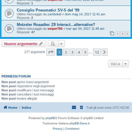
Risposte:
1
Consiglio Pneumatici SV-S del '99
Ultimo messaggio da
zambokid
«
dom mag 14, 2017 11:41 am
Risposte:
2
Metzeler Roaadtec Z8 Interact...alternative?
Ultimo messaggio da
sniper765
«
mar apr 04, 2017 11:48 am
Risposte:
47
1
2
3
Nuovo argomento
Pagina
1
di
12
1
2
3
4
5
12
Prossimo
277 argomenti
…
Vai a
PERMESSI FORUM
Non puoi
aprire nuovi argomenti
Non puoi
rispondere negli argomenti
Non puoi
modificare i tuoi messaggi
Non puoi
cancellare i tuoi messaggi
Non puoi
inviare allegati
Home
Indice
Tutti gli orari sono
UTC+02:00
Powered by
phpBB
® Forum Software © phpBB Limited
Traduzione Italiana
phpBB-Store.it
Privacy
|
Condizioni