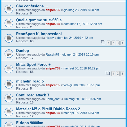
Che confusione....
Ultimo messaggio da
sniper765
«
gio mag 23, 2019 8:50 pm
Risposte:
9
Quelle gomme su sv650 s
Ultimo messaggio da
sniper765
«
dom mar 17, 2019 12:38 pm
Risposte:
2
RennSport K, impressioni
Ultimo messaggio da
nitosv
«
dom feb 24, 2019 4:42 pm
Risposte:
66
1
2
3
4
Dunlop
Ultimo messaggio da
Raistlin78
«
gio gen 24, 2019 10:16 pm
Risposte:
17
Mitas Sport Force +
Ultimo messaggio da
sniper765
«
mer set 05, 2018 10:29 pm
Risposte:
55
1
2
3
michelin road 5
Ultimo messaggio da
sniper765
«
ven giu 08, 2018 10:51 pm
Risposte:
5
Conti road attack 3
Ultimo messaggio da
Fabri_cast
«
lun mag 28, 2018 10:36 am
Risposte:
16
Metzeler M5 o Pirelli Diablo Rosso 2
Ultimo messaggio da
sniper765
«
mer apr 18, 2018 6:53 pm
Risposte:
12
E dopo 9000km
Ultimo messaggio da
sniper765
«
ven feb 09, 2018 11:54 am