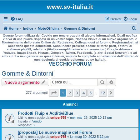
www.sv-italia.it
FAQ
Iscriviti
Login
C
Home
Indice
MotoOfficina
Gomme & Dintorni
Questo forum utilizza dei Cookie per tenere traccia di alcune informazioni. Quali notifica
e
visiva di una nuova risposta in un vostro topic, Notifica visiva di un nuovo argomento, e
Mantenimento dello stato Online del Registrato. Collegandosi al forum o Registrandosi, si
r
accettano queste condizioni. Sono inoltre presenti cookie di terze parti, esterni al
software phpBB, relativi a (titolo esemplificativo e non esaustivo) Google Adsense,
c
Youtube, ImageShack, Histats, Google+, Twitter, Facebook, (e altri Social Network), e ad
altri siti. La navigazione su questo forum, implica la completa accettazione dell’utilizzo di
a
ogni tipologia di cookie esistente su sv-italia.it.
VECCHIO FORUM
Gomme & Dintorni
Cerca
Ricerca avan
Nuovo argomento
Pagina
1
di
12
1
2
3
4
5
12
Prossimo
277 argomenti
…
Annunci
Prodotti Fluip e AdditiviBlue
Ultimo messaggio da
sniper765
«
mer mar 26, 2025 10:13 pm
Inviato in
Vendo
Risposte:
1
[proposta] Le nuove maglie del Forum
Ultimo messaggio da
sniper765
«
lun mag 30, 2022 5:12 pm