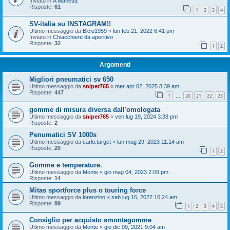
Inviato in
A Manetta
Risposte:
61
1
2
3
4
SV-italia su INSTAGRAM!!
Ultimo messaggio da
Bicio1959
«
lun feb 21, 2022 6:41 pm
Inviato in
Chiacchiere da aperitivo
Risposte:
32
1
2
Argomenti
Migliori pneumatici sv 650
Ultimo messaggio da
sniper765
«
mer apr 02, 2025 8:39 am
Risposte:
447
1
20
21
22
23
…
gomme di misura diversa dall'omologata
Ultimo messaggio da
sniper765
«
ven lug 19, 2024 3:38 pm
Risposte:
2
Penumatici SV 1000s
Ultimo messaggio da
carlo.target
«
lun mag 29, 2023 11:14 am
Risposte:
20
1
2
Gomme e temperature.
Ultimo messaggio da
Monte
«
gio mag 04, 2023 2:09 pm
Risposte:
14
Mitas sportforce plus o touring force
Ultimo messaggio da
lorenzino
«
sab lug 16, 2022 10:24 am
Risposte:
89
1
2
3
4
5
Consiglio per acquisto smontagomme
Ultimo messaggio da
Monte
«
gio dic 09, 2021 9:04 am