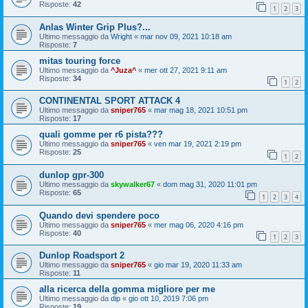
Risposte:
42
1
2
3
Anlas Winter Grip Plus?...
Ultimo messaggio da
Wright
«
mar nov 09, 2021 10:18 am
Risposte:
7
mitas touring force
Ultimo messaggio da
^Juza^
«
mer ott 27, 2021 9:11 am
Risposte:
34
1
2
CONTINENTAL SPORT ATTACK 4
Ultimo messaggio da
sniper765
«
mar mag 18, 2021 10:51 pm
Risposte:
17
quali gomme per r6 pista???
Ultimo messaggio da
sniper765
«
ven mar 19, 2021 2:19 pm
Risposte:
25
1
2
dunlop gpr-300
Ultimo messaggio da
skywalker67
«
dom mag 31, 2020 11:01 pm
Risposte:
65
1
2
3
4
Quando devi spendere poco
Ultimo messaggio da
sniper765
«
mer mag 06, 2020 4:16 pm
Risposte:
40
1
2
3
Dunlop Roadsport 2
Ultimo messaggio da
sniper765
«
gio mar 19, 2020 11:33 am
Risposte:
11
alla ricerca della gomma migliore per me
Ultimo messaggio da
dip
«
gio ott 10, 2019 7:06 pm
Risposte:
19