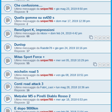
Che confusione....
Ultimo messaggio da
sniper765
«
gio mag 23, 2019 8:50 pm
Risposte:
9
Quelle gomme su sv650 s
Ultimo messaggio da
sniper765
«
dom mar 17, 2019 12:38 pm
Risposte:
2
RennSport K, impressioni
Ultimo messaggio da
nitosv
«
dom feb 24, 2019 4:42 pm
Risposte:
66
1
2
3
4
Dunlop
Ultimo messaggio da
Raistlin78
«
gio gen 24, 2019 10:16 pm
Risposte:
17
Mitas Sport Force +
Ultimo messaggio da
sniper765
«
mer set 05, 2018 10:29 pm
Risposte:
55
1
2
3
michelin road 5
Ultimo messaggio da
sniper765
«
ven giu 08, 2018 10:51 pm
Risposte:
5
Conti road attack 3
Ultimo messaggio da
Fabri_cast
«
lun mag 28, 2018 10:36 am
Risposte:
16
Metzeler M5 o Pirelli Diablo Rosso 2
Ultimo messaggio da
sniper765
«
mer apr 18, 2018 6:53 pm
Risposte:
12
E dopo 9000km
Ultimo messaggio da
sniper765
«
ven feb 09, 2018 11:54 am