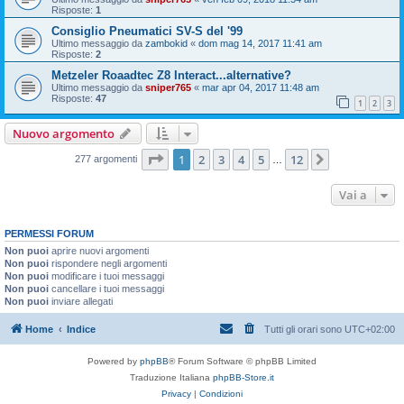
Risposte:
1
Consiglio Pneumatici SV-S del '99
Ultimo messaggio da
zambokid
«
dom mag 14, 2017 11:41 am
Risposte:
2
Metzeler Roaadtec Z8 Interact...alternative?
Ultimo messaggio da
sniper765
«
mar apr 04, 2017 11:48 am
Risposte:
47
1
2
3
Nuovo argomento
Pagina
1
di
12
1
2
3
4
5
12
Prossimo
277 argomenti
…
Vai a
PERMESSI FORUM
Non puoi
aprire nuovi argomenti
Non puoi
rispondere negli argomenti
Non puoi
modificare i tuoi messaggi
Non puoi
cancellare i tuoi messaggi
Non puoi
inviare allegati
Home
Indice
Tutti gli orari sono
UTC+02:00
Powered by
phpBB
® Forum Software © phpBB Limited
Traduzione Italiana
phpBB-Store.it
Privacy
|
Condizioni