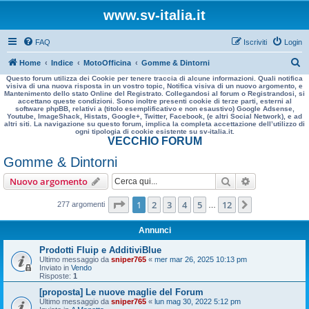
www.sv-italia.it
FAQ
Iscriviti
Login
C
Home
Indice
MotoOfficina
Gomme & Dintorni
Questo forum utilizza dei Cookie per tenere traccia di alcune informazioni. Quali notifica
e
visiva di una nuova risposta in un vostro topic, Notifica visiva di un nuovo argomento, e
Mantenimento dello stato Online del Registrato. Collegandosi al forum o Registrandosi, si
r
accettano queste condizioni. Sono inoltre presenti cookie di terze parti, esterni al
software phpBB, relativi a (titolo esemplificativo e non esaustivo) Google Adsense,
c
Youtube, ImageShack, Histats, Google+, Twitter, Facebook, (e altri Social Network), e ad
altri siti. La navigazione su questo forum, implica la completa accettazione dell’utilizzo di
a
ogni tipologia di cookie esistente su sv-italia.it.
VECCHIO FORUM
Gomme & Dintorni
Cerca
Ricerca avan
Nuovo argomento
Pagina
1
di
12
1
2
3
4
5
12
Prossimo
277 argomenti
…
Annunci
Prodotti Fluip e AdditiviBlue
Ultimo messaggio da
sniper765
«
mer mar 26, 2025 10:13 pm
Inviato in
Vendo
Risposte:
1
[proposta] Le nuove maglie del Forum
Ultimo messaggio da
sniper765
«
lun mag 30, 2022 5:12 pm