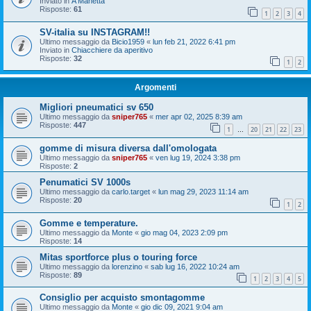
Inviato in
A Manetta
Risposte:
61
1
2
3
4
SV-italia su INSTAGRAM!!
Ultimo messaggio da
Bicio1959
«
lun feb 21, 2022 6:41 pm
Inviato in
Chiacchiere da aperitivo
Risposte:
32
1
2
Argomenti
Migliori pneumatici sv 650
Ultimo messaggio da
sniper765
«
mer apr 02, 2025 8:39 am
Risposte:
447
1
20
21
22
23
…
gomme di misura diversa dall'omologata
Ultimo messaggio da
sniper765
«
ven lug 19, 2024 3:38 pm
Risposte:
2
Penumatici SV 1000s
Ultimo messaggio da
carlo.target
«
lun mag 29, 2023 11:14 am
Risposte:
20
1
2
Gomme e temperature.
Ultimo messaggio da
Monte
«
gio mag 04, 2023 2:09 pm
Risposte:
14
Mitas sportforce plus o touring force
Ultimo messaggio da
lorenzino
«
sab lug 16, 2022 10:24 am
Risposte:
89
1
2
3
4
5
Consiglio per acquisto smontagomme
Ultimo messaggio da
Monte
«
gio dic 09, 2021 9:04 am