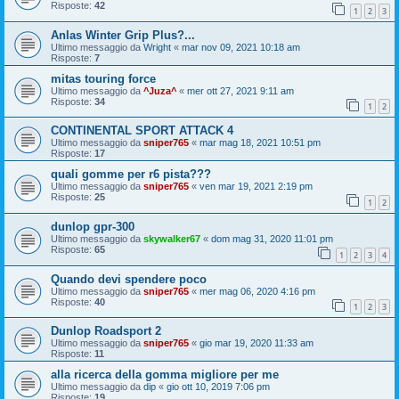
Risposte:
42
1
2
3
Anlas Winter Grip Plus?...
Ultimo messaggio da
Wright
«
mar nov 09, 2021 10:18 am
Risposte:
7
mitas touring force
Ultimo messaggio da
^Juza^
«
mer ott 27, 2021 9:11 am
Risposte:
34
1
2
CONTINENTAL SPORT ATTACK 4
Ultimo messaggio da
sniper765
«
mar mag 18, 2021 10:51 pm
Risposte:
17
quali gomme per r6 pista???
Ultimo messaggio da
sniper765
«
ven mar 19, 2021 2:19 pm
Risposte:
25
1
2
dunlop gpr-300
Ultimo messaggio da
skywalker67
«
dom mag 31, 2020 11:01 pm
Risposte:
65
1
2
3
4
Quando devi spendere poco
Ultimo messaggio da
sniper765
«
mer mag 06, 2020 4:16 pm
Risposte:
40
1
2
3
Dunlop Roadsport 2
Ultimo messaggio da
sniper765
«
gio mar 19, 2020 11:33 am
Risposte:
11
alla ricerca della gomma migliore per me
Ultimo messaggio da
dip
«
gio ott 10, 2019 7:06 pm
Risposte:
19