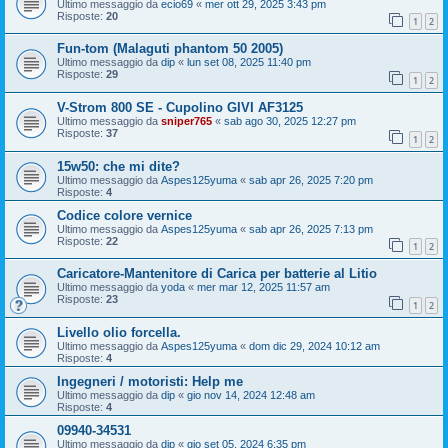
Ultimo messaggio da
ecio69
«
mer ott 29, 2025 3:43 pm
Risposte:
20
1
2
Fun-tom (Malaguti phantom 50 2005)
Ultimo messaggio da
dip
«
lun set 08, 2025 11:40 pm
Risposte:
29
1
2
V-Strom 800 SE - Cupolino GIVI AF3125
Ultimo messaggio da
sniper765
«
sab ago 30, 2025 12:27 pm
Risposte:
37
1
2
15w50: che mi dite?
Ultimo messaggio da
Aspes125yuma
«
sab apr 26, 2025 7:20 pm
Risposte:
4
Codice colore vernice
Ultimo messaggio da
Aspes125yuma
«
sab apr 26, 2025 7:13 pm
Risposte:
22
1
2
Caricatore-Mantenitore di Carica per batterie al Litio
Ultimo messaggio da
yoda
«
mer mar 12, 2025 11:57 am
Risposte:
23
1
2
Livello olio forcella.
Ultimo messaggio da
Aspes125yuma
«
dom dic 29, 2024 10:12 am
Risposte:
4
Ingegneri / motoristi: Help me
Ultimo messaggio da
dip
«
gio nov 14, 2024 12:48 am
Risposte:
4
09940-34531
Ultimo messaggio da
dip
«
gio set 05, 2024 6:35 pm