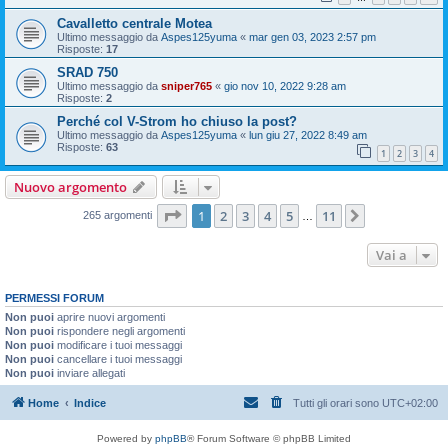
Cavalletto centrale Motea
Ultimo messaggio da
Aspes125yuma
«
mar gen 03, 2023 2:57 pm
Risposte:
17
SRAD 750
Ultimo messaggio da
sniper765
«
gio nov 10, 2022 9:28 am
Risposte:
2
Perché col V-Strom ho chiuso la post?
Ultimo messaggio da
Aspes125yuma
«
lun giu 27, 2022 8:49 am
Risposte:
63
1
2
3
4
Nuovo argomento
Pagina
1
di
11
1
2
3
4
5
11
Prossimo
265 argomenti
…
Vai a
PERMESSI FORUM
Non puoi
aprire nuovi argomenti
Non puoi
rispondere negli argomenti
Non puoi
modificare i tuoi messaggi
Non puoi
cancellare i tuoi messaggi
Non puoi
inviare allegati
Home
Indice
Tutti gli orari sono
UTC+02:00
Powered by
phpBB
® Forum Software © phpBB Limited