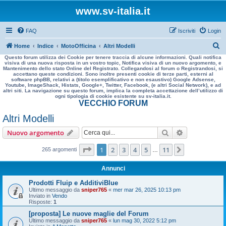
www.sv-italia.it
FAQ
Iscriviti
Login
C
Home
Indice
MotoOfficina
Altri Modelli
Questo forum utilizza dei Cookie per tenere traccia di alcune informazioni. Quali notifica
e
visiva di una nuova risposta in un vostro topic, Notifica visiva di un nuovo argomento, e
Mantenimento dello stato Online del Registrato. Collegandosi al forum o Registrandosi, si
r
accettano queste condizioni. Sono inoltre presenti cookie di terze parti, esterni al
software phpBB, relativi a (titolo esemplificativo e non esaustivo) Google Adsense,
c
Youtube, ImageShack, Histats, Google+, Twitter, Facebook, (e altri Social Network), e ad
altri siti. La navigazione su questo forum, implica la completa accettazione dell’utilizzo di
a
ogni tipologia di cookie esistente su sv-italia.it.
VECCHIO FORUM
Altri Modelli
Cerca
Ricerca avan
Nuovo argomento
Pagina
1
di
11
1
2
3
4
5
11
Prossimo
265 argomenti
…
Annunci
Prodotti Fluip e AdditiviBlue
Ultimo messaggio da
sniper765
«
mer mar 26, 2025 10:13 pm
Inviato in
Vendo
Risposte:
1
[proposta] Le nuove maglie del Forum
Ultimo messaggio da
sniper765
«
lun mag 30, 2022 5:12 pm