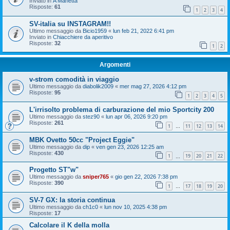
Inviato in
A Manetta
Risposte:
61
1
2
3
4
SV-italia su INSTAGRAM!!
Ultimo messaggio da
Bicio1959
«
lun feb 21, 2022 6:41 pm
Inviato in
Chiacchiere da aperitivo
Risposte:
32
1
2
Argomenti
v-strom comodità in viaggio
Ultimo messaggio da
diabolik2009
«
mer mag 27, 2026 4:12 pm
Risposte:
95
1
2
3
4
5
L'irrisolto problema di carburazione del mio Sportcity 200
Ultimo messaggio da
stez90
«
lun apr 06, 2026 9:20 pm
Risposte:
261
1
11
12
13
14
…
MBK Ovetto 50cc "Project Eggie"
Ultimo messaggio da
dip
«
ven gen 23, 2026 12:25 am
Risposte:
430
1
19
20
21
22
…
Progetto ST"w"
Ultimo messaggio da
sniper765
«
gio gen 22, 2026 7:38 pm
Risposte:
390
1
17
18
19
20
…
SV-7 GX: la storia continua
Ultimo messaggio da
ch1c0
«
lun nov 10, 2025 4:38 pm
Risposte:
17
Calcolare il K della molla