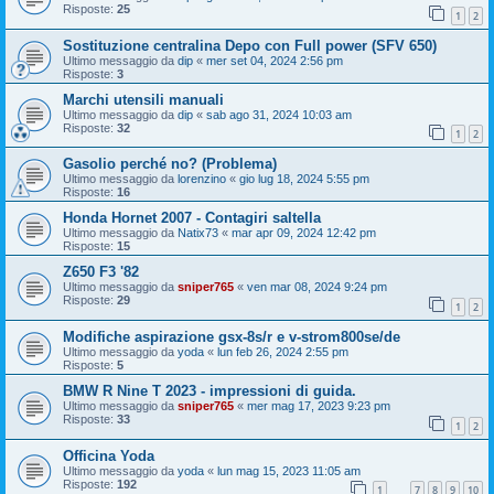
Risposte:
25
1
2
Sostituzione centralina Depo con Full power (SFV 650)
Ultimo messaggio da
dip
«
mer set 04, 2024 2:56 pm
Risposte:
3
Marchi utensili manuali
Ultimo messaggio da
dip
«
sab ago 31, 2024 10:03 am
Risposte:
32
1
2
Gasolio perché no? (Problema)
Ultimo messaggio da
lorenzino
«
gio lug 18, 2024 5:55 pm
Risposte:
16
Honda Hornet 2007 - Contagiri saltella
Ultimo messaggio da
Natix73
«
mar apr 09, 2024 12:42 pm
Risposte:
15
Z650 F3 '82
Ultimo messaggio da
sniper765
«
ven mar 08, 2024 9:24 pm
Risposte:
29
1
2
Modifiche aspirazione gsx-8s/r e v-strom800se/de
Ultimo messaggio da
yoda
«
lun feb 26, 2024 2:55 pm
Risposte:
5
BMW R Nine T 2023 - impressioni di guida.
Ultimo messaggio da
sniper765
«
mer mag 17, 2023 9:23 pm
Risposte:
33
1
2
Officina Yoda
Ultimo messaggio da
yoda
«
lun mag 15, 2023 11:05 am
Risposte:
192
1
7
8
9
10
…