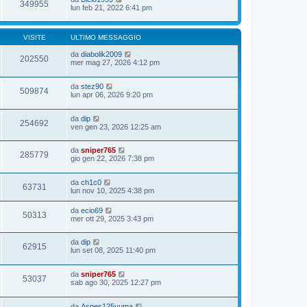
349955
lun feb 21, 2022 6:41 pm
VISITE
ULTIMO MESSAGGIO
da
diabolik2009
202550
mer mag 27, 2026 4:12 pm
da
stez90
509874
lun apr 06, 2026 9:20 pm
da
dip
254692
ven gen 23, 2026 12:25 am
da
sniper765
285779
gio gen 22, 2026 7:38 pm
da
ch1c0
63731
lun nov 10, 2025 4:38 pm
da
ecio69
50313
mer ott 29, 2025 3:43 pm
da
dip
62915
lun set 08, 2025 11:40 pm
da
sniper765
53037
sab ago 30, 2025 12:27 pm
da
Aspes125yuma