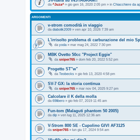
SV-italia su INSTAGRAM!!
da
^Juza^
» gio gen 16, 2020 2:05 pm » in
Chiacchiere da ap
ARGOMENTI
v-strom comodità in viaggio
da
diabolik2009
» ven apr 10, 2026 7:39 am
L'irrisolto problema di carburazione del mio Sp
da
yoda
» mar mag 24, 2022 7:30 pm
MBK Ovetto 50cc "Project Eggie"
da
sniper765
» dom feb 20, 2022 5:52 pm
Progetto ST"w"
da
Teobecks
» gio feb 13, 2020 4:58 pm
SV-7 GX: la storia continua
da
sniper765
» mar nov 04, 2025 9:27 pm
Calcolare il K della molla
da
69libero
» gio feb 07, 2019 11:45 am
Fun-tom (Malaguti phantom 50 2005)
da
dip
» ven lug 11, 2025 12:36 am
V-Strom 800 SE - Cupolino GIVI AF3125
da
sniper765
» lun giu 17, 2024 9:54 am