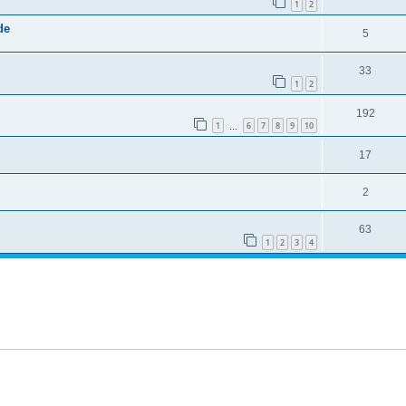
1
2
de
5
33
1
2
192
1
6
7
8
9
10
…
17
2
63
1
2
3
4