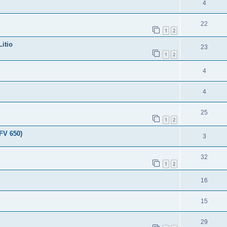
4
22
1
2
Litio
23
1
2
4
4
25
1
2
FV 650)
3
32
1
2
16
15
29