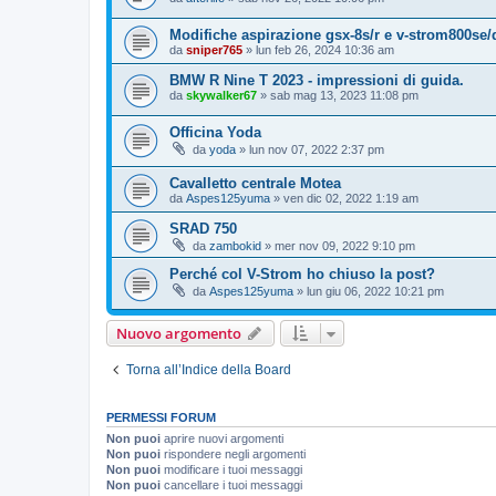
Modifiche aspirazione gsx-8s/r e v-strom800se/
da
sniper765
» lun feb 26, 2024 10:36 am
BMW R Nine T 2023 - impressioni di guida.
da
skywalker67
» sab mag 13, 2023 11:08 pm
Officina Yoda
da
yoda
» lun nov 07, 2022 2:37 pm
Cavalletto centrale Motea
da
Aspes125yuma
» ven dic 02, 2022 1:19 am
SRAD 750
da
zambokid
» mer nov 09, 2022 9:10 pm
Perché col V-Strom ho chiuso la post?
da
Aspes125yuma
» lun giu 06, 2022 10:21 pm
Nuovo argomento
Torna all’Indice della Board
PERMESSI FORUM
Non puoi
aprire nuovi argomenti
Non puoi
rispondere negli argomenti
Non puoi
modificare i tuoi messaggi
Non puoi
cancellare i tuoi messaggi