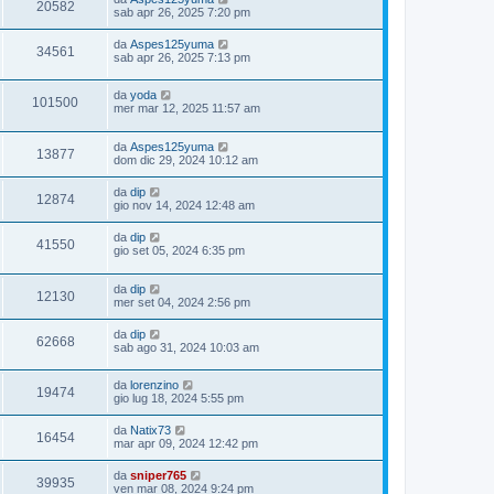
20582
sab apr 26, 2025 7:20 pm
da
Aspes125yuma
34561
sab apr 26, 2025 7:13 pm
da
yoda
101500
mer mar 12, 2025 11:57 am
da
Aspes125yuma
13877
dom dic 29, 2024 10:12 am
da
dip
12874
gio nov 14, 2024 12:48 am
da
dip
41550
gio set 05, 2024 6:35 pm
da
dip
12130
mer set 04, 2024 2:56 pm
da
dip
62668
sab ago 31, 2024 10:03 am
da
lorenzino
19474
gio lug 18, 2024 5:55 pm
da
Natix73
16454
mar apr 09, 2024 12:42 pm
da
sniper765
39935
ven mar 08, 2024 9:24 pm