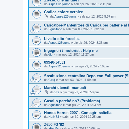
15w50: che mi dite?
da
Aspes125yuma
» sab apr 26, 2025 12:11 pm
Codice colore vernice
da
Aspes125yuma
» sab apr 12, 2025 5:57 pm
Caricatore-Mantenitore di Carica per batterie al 
da
Sgualfone
» sab mar 08, 2025 10:32 am
Livello olio forcella.
da
Aspes125yuma
» gio dic 26, 2024 3:36 pm
Ingegneri / motoristi: Help me
da
dip
» mar nov 12, 2024 11:27 pm
09940-34531
da
Aspes125yuma
» gio ago 29, 2024 2:10 pm
Sostituzione centralina Depo con Full power (S
da
Ciruji
» mar set 03, 2024 11:59 am
Marchi utensili manuali
da
Vrs
» gio mag 21, 2020 8:50 pm
Gasolio perché no? (Problema)
da
Sgualfone
» mar giu 25, 2024 3:03 pm
Honda Hornet 2007 - Contagiri saltella
da
Natix73
» sab mar 30, 2024 12:25 pm
Z650 F3 '82
da
afterlife
» sab nov 26, 2022 10:06 pm