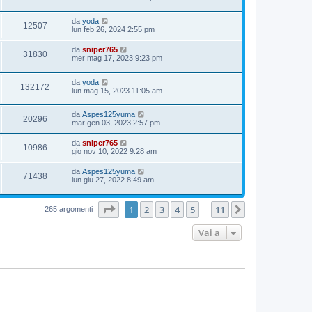
da
yoda
12507
lun feb 26, 2024 2:55 pm
da
sniper765
31830
mer mag 17, 2023 9:23 pm
da
yoda
132172
lun mag 15, 2023 11:05 am
da
Aspes125yuma
20296
mar gen 03, 2023 2:57 pm
da
sniper765
10986
gio nov 10, 2022 9:28 am
da
Aspes125yuma
71438
lun giu 27, 2022 8:49 am
Pagina
1
di
11
1
2
3
4
5
11
Prossimo
265 argomenti
…
Vai a