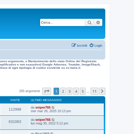
Cerca
Ricerca avanzata
Iscriviti
Login
n nuovo argomento, e Mantenimento dello stato Online del Registrato.
 esemplificativo e non esaustivo) Google Adsense, Youtube, ImageShack,
izzo di ogni tipologia di cookie esistente su sv-italia.it.
Pagina
1
di
11
1
2
3
4
5
11
Prossimo
265 argomenti
…
VISITE
ULTIMO MESSAGGIO
da
sniper765
112998
mer mar 26, 2025 10:13 pm
da
sniper765
631063
lun mag 30, 2022 5:12 pm
da
Bicio1959