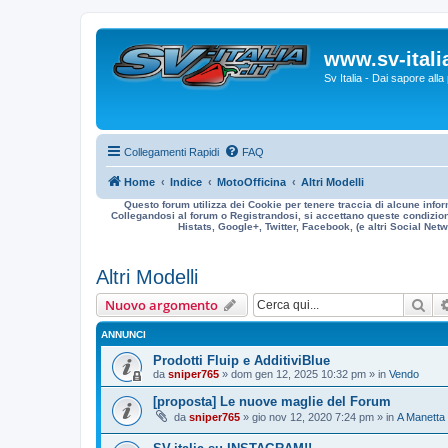
www.sv-italia
Sv Italia - Dai sapore all
Collegamenti Rapidi
FAQ
Home
Indice
MotoOfficina
Altri Modelli
Questo forum utilizza dei Cookie per tenere traccia di alcune infor
Collegandosi al forum o Registrandosi, si accettano queste condizioni
Histats, Google+, Twitter, Facebook, (e altri Social Netwo
Altri Modelli
Cer
Nuovo argomento
ANNUNCI
Prodotti Fluip e AdditiviBlue
da
sniper765
» dom gen 12, 2025 10:32 pm » in
Vendo
[proposta] Le nuove maglie del Forum
da
sniper765
» gio nov 12, 2020 7:24 pm » in
A Manetta