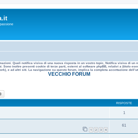
.it
a passione
mazioni. Quali notifica visiva di una nuova risposta in un vostro topic, Notifica visiva di u
. Sono inoltre presenti cookie di terze parti, esterni al software phpBB, relativi a (titolo
rk), e ad altri siti. La navigazione su questo forum, implica la completa accettazione dell’util
VECCHIO FORUM
ca
Ricerca avanzata
RISPOSTE
1
61
1
2
3
4