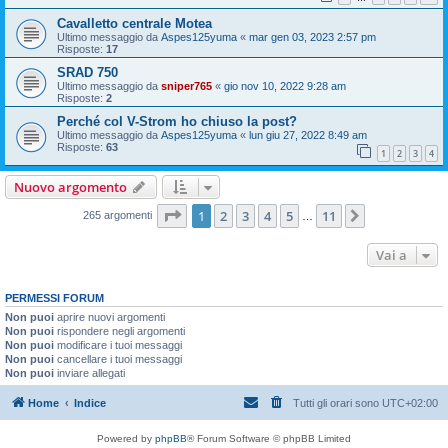
Cavalletto centrale Motea
Ultimo messaggio da
Aspes125yuma
«
mar gen 03, 2023 2:57 pm
Risposte:
17
SRAD 750
Ultimo messaggio da
sniper765
«
gio nov 10, 2022 9:28 am
Risposte:
2
Perché col V-Strom ho chiuso la post?
Ultimo messaggio da
Aspes125yuma
«
lun giu 27, 2022 8:49 am
Risposte:
63
1
2
3
4
Nuovo argomento
Pagina
1
di
11
1
2
3
4
5
11
Prossimo
265 argomenti
…
Vai a
PERMESSI FORUM
Non puoi
aprire nuovi argomenti
Non puoi
rispondere negli argomenti
Non puoi
modificare i tuoi messaggi
Non puoi
cancellare i tuoi messaggi
Non puoi
inviare allegati
Home
Indice
Tutti gli orari sono
UTC+02:00
Powered by
phpBB
® Forum Software © phpBB Limited