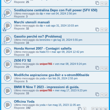
Risposte:
25
1
2
Sostituzione centralina Depo con Full power (SFV 650)
Ultimo messaggio da
dip
«
mer set 04, 2024 2:56 pm
Risposte:
3
Marchi utensili manuali
Ultimo messaggio da
dip
«
sab ago 31, 2024 10:03 am
Risposte:
32
1
2
Gasolio perché no? (Problema)
Ultimo messaggio da
lorenzino
«
gio lug 18, 2024 5:55 pm
Risposte:
16
Honda Hornet 2007 - Contagiri saltella
Ultimo messaggio da
Natix73
«
mar apr 09, 2024 12:42 pm
Risposte:
15
Z650 F3 '82
Ultimo messaggio da
sniper765
«
ven mar 08, 2024 9:24 pm
Risposte:
29
1
2
Modifiche aspirazione gsx-8s/r e v-strom800se/de
Ultimo messaggio da
yoda
«
lun feb 26, 2024 2:55 pm
Risposte:
5
BMW R Nine T 2023 - impressioni di guida.
Ultimo messaggio da
sniper765
«
mer mag 17, 2023 9:23 pm
Risposte:
33
1
2
Officina Yoda
Ultimo messaggio da
yoda
«
lun mag 15, 2023 11:05 am
Risposte:
192
1
7
8
9
10
…