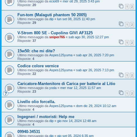
Ultimo messaggio da
ecio69
«
mer ott 29, 2025 3:43 pm
Risposte:
20
1
2
Fun-tom (Malaguti phantom 50 2005)
Ultimo messaggio da
dip
«
lun set 08, 2025 11:40 pm
Risposte:
29
1
2
V-Strom 800 SE - Cupolino GIVI AF3125
Ultimo messaggio da
sniper765
«
sab ago 30, 2025 12:27 pm
Risposte:
37
1
2
15w50: che mi dite?
Ultimo messaggio da
Aspes125yuma
«
sab apr 26, 2025 7:20 pm
Risposte:
4
Codice colore vernice
Ultimo messaggio da
Aspes125yuma
«
sab apr 26, 2025 7:13 pm
Risposte:
22
1
2
Caricatore-Mantenitore di Carica per batterie al Litio
Ultimo messaggio da
yoda
«
mer mar 12, 2025 11:57 am
Risposte:
23
1
2
Livello olio forcella.
Ultimo messaggio da
Aspes125yuma
«
dom dic 29, 2024 10:12 am
Risposte:
4
Ingegneri / motoristi: Help me
Ultimo messaggio da
dip
«
gio nov 14, 2024 12:48 am
Risposte:
4
09940-34531
Ultimo messaggio da
dip
«
gio set 05, 2024 6:35 pm