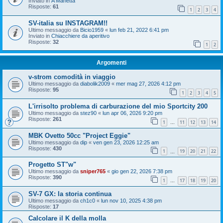
Inviato in
A Manetta
Risposte:
61
1
2
3
4
SV-italia su INSTAGRAM!!
Ultimo messaggio da
Bicio1959
«
lun feb 21, 2022 6:41 pm
Inviato in
Chiacchiere da aperitivo
Risposte:
32
1
2
Argomenti
v-strom comodità in viaggio
Ultimo messaggio da
diabolik2009
«
mer mag 27, 2026 4:12 pm
Risposte:
95
1
2
3
4
5
L'irrisolto problema di carburazione del mio Sportcity 200
Ultimo messaggio da
stez90
«
lun apr 06, 2026 9:20 pm
Risposte:
261
1
11
12
13
14
…
MBK Ovetto 50cc "Project Eggie"
Ultimo messaggio da
dip
«
ven gen 23, 2026 12:25 am
Risposte:
430
1
19
20
21
22
…
Progetto ST"w"
Ultimo messaggio da
sniper765
«
gio gen 22, 2026 7:38 pm
Risposte:
390
1
17
18
19
20
…
SV-7 GX: la storia continua
Ultimo messaggio da
ch1c0
«
lun nov 10, 2025 4:38 pm
Risposte:
17
Calcolare il K della molla