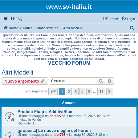
www.sv-italia.it
FAQ
Iscriviti
Login
C
Home
Indice
MotoOfficina
Altri Modelli
Questo forum utilizza dei Cookie per tenere traccia di alcune informazioni. Quali notifica
e
visiva di una nuova risposta in un vostro topic, Notifica visiva di un nuovo argomento, e
Mantenimento dello stato Online del Registrato. Collegandosi al forum o Registrandosi, si
r
accettano queste condizioni. Sono inoltre presenti cookie di terze parti, esterni al
software phpBB, relativi a (titolo esemplificativo e non esaustivo) Google Adsense,
c
Youtube, ImageShack, Histats, Google+, Twitter, Facebook, (e altri Social Network), e ad
altri siti. La navigazione su questo forum, implica la completa accettazione dell’utilizzo di
a
ogni tipologia di cookie esistente su sv-italia.it.
VECCHIO FORUM
Altri Modelli
Cerca
Ricerca avan
Nuovo argomento
Pagina
1
di
11
1
2
3
4
5
11
Prossimo
265 argomenti
…
Annunci
Prodotti Fluip e AdditiviBlue
Ultimo messaggio da
sniper765
«
mer mar 26, 2025 10:13 pm
Inviato in
Vendo
Risposte:
1
[proposta] Le nuove maglie del Forum
Ultimo messaggio da
sniper765
«
lun mag 30, 2022 5:12 pm