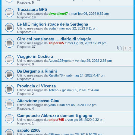
Risposte:
5
Tracciatura GPS
Ultimo messaggio da
skywalker67
«
mar feb 06, 2024 9:52 am
Risposte:
19
Le MIE migliori strade della Sardegna
Ultimo messaggio da
yoda
«
mer nov 22, 2023 8:11 pm
Risposte:
10
Giro col pensionato … diario di viaggio.
Ultimo messaggio da
sniper765
«
mer lug 19, 2023 12:19 pm
Risposte:
37
1
2
Viaggio in Costiera
Ultimo messaggio da
Aspes125yuma
«
ven lug 29, 2022 2:36 pm
Risposte:
9
Da Bergamo a Rimini
Ultimo messaggio da
Raistlin78
«
sab mag 14, 2022 4:47 pm
Risposte:
3
Provincia di Vicenza
Ultimo messaggio da
Teteno
«
gio nov 05, 2020 7:54 am
Risposte:
2
Attenzione passo Giau
Ultimo messaggio da
yoda
«
sab set 05, 2020 1:52 pm
Risposte:
4
Campotosto Abbruzzo domani 6 giugno
Ultimo messaggio da
sniper765
«
ven giu 05, 2020 9:32 pm
Risposte:
1
sabato 22/06
Ultimo messaggio da
69libero
«
ven giu 28, 2019 10:28 am