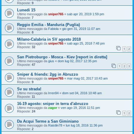
Risposte:
9
Lunedi 15
Ultimo messaggio da
sniper765
«
sab apr 20, 2019 1:59 pm
Risposte:
7
Reggio Emilia - Manduria (Puglia)
Ultimo messaggio da
Fabiola
«
gio gen 31, 2019 11:07 am
Risposte:
8
Milano-Calabria in SV agosto 2018
Ultimo messaggio da
sniper765
«
sab ago 25, 2018 7:48 pm
Risposte:
32
1
2
San Pietroburgo - Mosca - Kiev [report in diretta]
Ultimo messaggio da
gius
«
dom lug 02, 2017 12:35 pm
Risposte:
47
1
2
3
Sniper & friends: 2gg in Abruzzo
Ultimo messaggio da
sniper765
«
mar mag 02, 2017 10:43 am
Risposte:
9
Sv su strada!
Ultimo messaggio da
Irren94
«
dom set 04, 2016 10:48 am
Risposte:
11
16-19 agosto: sniper in terra d'abruzzo
Ultimo messaggio da
zagor
«
ven ago 19, 2016 11:51 pm
Risposte:
24
1
2
Da Acqui Terme a San Giminiano
Ultimo messaggio da
Raistlin78
«
lun lug 18, 2016 11:36 pm
Risposte:
2