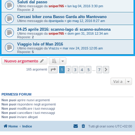
Saluti dal passo
Ultimo messaggio da
sniper765
«
lun lug 04, 2016 3:30 pm
Risposte:
2
Cercasi biker zona Basso Garda alto Mantovano
Ultimo messaggio da
dpanigada
«
gio mag 12, 2016 8:27 am
24-25 aprile 2016: scanno-lago di scanno-sulmona
Ultimo messaggio da
sniper765
«
dom gen 31, 2016 12:34 am
Risposte:
2
Viaggio Isle of Man 2016
Ultimo messaggio da
Vrazzu
«
mar nov 24, 2015 12:05 am
Risposte:
5
Nuovo argomento
Pagina
1
di
7
1
2
3
4
5
7
Prossimo
165 argomenti
…
Vai a
PERMESSI FORUM
Non puoi
aprire nuovi argomenti
Non puoi
rispondere negli argomenti
Non puoi
modificare i tuoi messaggi
Non puoi
cancellare i tuoi messaggi
Non puoi
inviare allegati
Home
Indice
Tutti gli orari sono
UTC+02:00