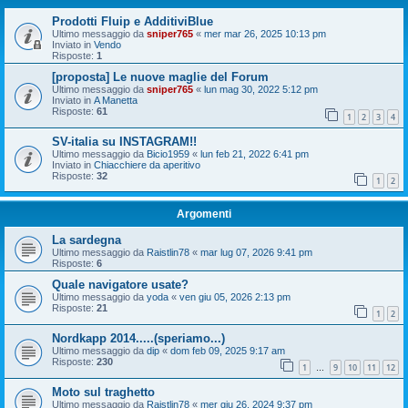
Prodotti Fluip e AdditiviBlue
Ultimo messaggio da
sniper765
«
mer mar 26, 2025 10:13 pm
Inviato in
Vendo
Risposte:
1
[proposta] Le nuove maglie del Forum
Ultimo messaggio da
sniper765
«
lun mag 30, 2022 5:12 pm
Inviato in
A Manetta
Risposte:
61
1
2
3
4
SV-italia su INSTAGRAM!!
Ultimo messaggio da
Bicio1959
«
lun feb 21, 2022 6:41 pm
Inviato in
Chiacchiere da aperitivo
Risposte:
32
1
2
Argomenti
La sardegna
Ultimo messaggio da
Raistlin78
«
mar lug 07, 2026 9:41 pm
Risposte:
6
Quale navigatore usate?
Ultimo messaggio da
yoda
«
ven giu 05, 2026 2:13 pm
Risposte:
21
1
2
Nordkapp 2014.....(speriamo...)
Ultimo messaggio da
dip
«
dom feb 09, 2025 9:17 am
Risposte:
230
1
9
10
11
12
…
Moto sul traghetto
Ultimo messaggio da
Raistlin78
«
mer giu 26, 2024 9:37 pm