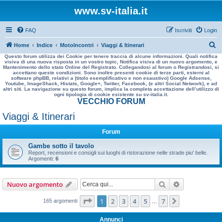
www.sv-italia.it
FAQ
Iscriviti
Login
C
Home
Indice
MotoIncontri
Viaggi & Itinerari
Questo forum utilizza dei Cookie per tenere traccia di alcune informazioni. Quali notifica
e
visiva di una nuova risposta in un vostro topic, Notifica visiva di un nuovo argomento, e
Mantenimento dello stato Online del Registrato. Collegandosi al forum o Registrandosi, si
r
accettano queste condizioni. Sono inoltre presenti cookie di terze parti, esterni al
software phpBB, relativi a (titolo esemplificativo e non esaustivo) Google Adsense,
c
Youtube, ImageShack, Histats, Google+, Twitter, Facebook, (e altri Social Network), e ad
altri siti. La navigazione su questo forum, implica la completa accettazione dell’utilizzo di
a
ogni tipologia di cookie esistente su sv-italia.it.
VECCHIO FORUM
Viaggi & Itinerari
Forum
Gambe sotto il tavolo
Report, recensioni e consigli sui luoghi di ristorazione nelle strade piu' belle.
Argomenti:
6
Cerca
Ricerca avan
Nuovo argomento
Pagina
1
di
7
1
2
3
4
5
7
Prossimo
165 argomenti
…
Annunci