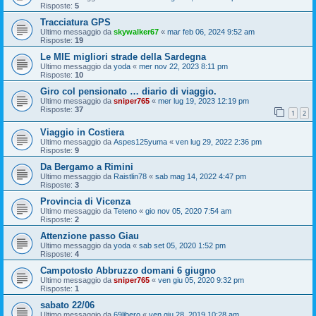
Risposte:
5
Tracciatura GPS
Ultimo messaggio da
skywalker67
«
mar feb 06, 2024 9:52 am
Risposte:
19
Le MIE migliori strade della Sardegna
Ultimo messaggio da
yoda
«
mer nov 22, 2023 8:11 pm
Risposte:
10
Giro col pensionato … diario di viaggio.
Ultimo messaggio da
sniper765
«
mer lug 19, 2023 12:19 pm
Risposte:
37
1
2
Viaggio in Costiera
Ultimo messaggio da
Aspes125yuma
«
ven lug 29, 2022 2:36 pm
Risposte:
9
Da Bergamo a Rimini
Ultimo messaggio da
Raistlin78
«
sab mag 14, 2022 4:47 pm
Risposte:
3
Provincia di Vicenza
Ultimo messaggio da
Teteno
«
gio nov 05, 2020 7:54 am
Risposte:
2
Attenzione passo Giau
Ultimo messaggio da
yoda
«
sab set 05, 2020 1:52 pm
Risposte:
4
Campotosto Abbruzzo domani 6 giugno
Ultimo messaggio da
sniper765
«
ven giu 05, 2020 9:32 pm
Risposte:
1
sabato 22/06
Ultimo messaggio da
69libero
«
ven giu 28, 2019 10:28 am