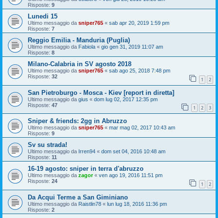
Risposte:
9
Lunedi 15
Ultimo messaggio da
sniper765
«
sab apr 20, 2019 1:59 pm
Risposte:
7
Reggio Emilia - Manduria (Puglia)
Ultimo messaggio da
Fabiola
«
gio gen 31, 2019 11:07 am
Risposte:
8
Milano-Calabria in SV agosto 2018
Ultimo messaggio da
sniper765
«
sab ago 25, 2018 7:48 pm
Risposte:
32
1
2
San Pietroburgo - Mosca - Kiev [report in diretta]
Ultimo messaggio da
gius
«
dom lug 02, 2017 12:35 pm
Risposte:
47
1
2
3
Sniper & friends: 2gg in Abruzzo
Ultimo messaggio da
sniper765
«
mar mag 02, 2017 10:43 am
Risposte:
9
Sv su strada!
Ultimo messaggio da
Irren94
«
dom set 04, 2016 10:48 am
Risposte:
11
16-19 agosto: sniper in terra d'abruzzo
Ultimo messaggio da
zagor
«
ven ago 19, 2016 11:51 pm
Risposte:
24
1
2
Da Acqui Terme a San Giminiano
Ultimo messaggio da
Raistlin78
«
lun lug 18, 2016 11:36 pm
Risposte:
2