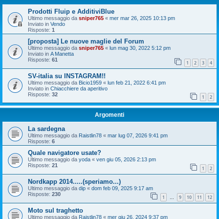
Prodotti Fluip e AdditiviBlue
Ultimo messaggio da
sniper765
«
mer mar 26, 2025 10:13 pm
Inviato in
Vendo
Risposte:
1
[proposta] Le nuove maglie del Forum
Ultimo messaggio da
sniper765
«
lun mag 30, 2022 5:12 pm
Inviato in
A Manetta
Risposte:
61
1
2
3
4
SV-italia su INSTAGRAM!!
Ultimo messaggio da
Bicio1959
«
lun feb 21, 2022 6:41 pm
Inviato in
Chiacchiere da aperitivo
Risposte:
32
1
2
Argomenti
La sardegna
Ultimo messaggio da
Raistlin78
«
mar lug 07, 2026 9:41 pm
Risposte:
6
Quale navigatore usate?
Ultimo messaggio da
yoda
«
ven giu 05, 2026 2:13 pm
Risposte:
21
1
2
Nordkapp 2014.....(speriamo...)
Ultimo messaggio da
dip
«
dom feb 09, 2025 9:17 am
Risposte:
230
1
9
10
11
12
…
Moto sul traghetto
Ultimo messaggio da
Raistlin78
«
mer giu 26, 2024 9:37 pm