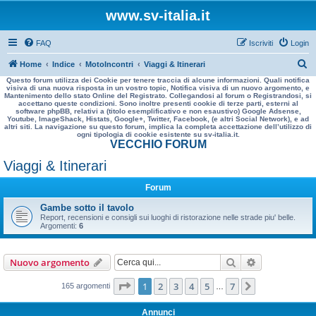
www.sv-italia.it
FAQ
Iscriviti
Login
C
Home
Indice
MotoIncontri
Viaggi & Itinerari
Questo forum utilizza dei Cookie per tenere traccia di alcune informazioni. Quali notifica
e
visiva di una nuova risposta in un vostro topic, Notifica visiva di un nuovo argomento, e
Mantenimento dello stato Online del Registrato. Collegandosi al forum o Registrandosi, si
r
accettano queste condizioni. Sono inoltre presenti cookie di terze parti, esterni al
software phpBB, relativi a (titolo esemplificativo e non esaustivo) Google Adsense,
c
Youtube, ImageShack, Histats, Google+, Twitter, Facebook, (e altri Social Network), e ad
altri siti. La navigazione su questo forum, implica la completa accettazione dell’utilizzo di
a
ogni tipologia di cookie esistente su sv-italia.it.
VECCHIO FORUM
Viaggi & Itinerari
Forum
Gambe sotto il tavolo
Report, recensioni e consigli sui luoghi di ristorazione nelle strade piu' belle.
Argomenti:
6
Cerca
Ricerca avan
Nuovo argomento
Pagina
1
di
7
1
2
3
4
5
7
Prossimo
165 argomenti
…
Annunci