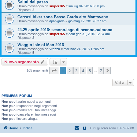
Saluti dal passo
Ultimo messaggio da
sniper765
«
lun lug 04, 2016 3:30 pm
Risposte:
2
Cercasi biker zona Basso Garda alto Mantovano
Ultimo messaggio da
dpanigada
«
gio mag 12, 2016 8:27 am
24-25 aprile 2016: scanno-lago di scanno-sulmona
Ultimo messaggio da
sniper765
«
dom gen 31, 2016 12:34 am
Risposte:
2
Viaggio Isle of Man 2016
Ultimo messaggio da
Vrazzu
«
mar nov 24, 2015 12:05 am
Risposte:
5
Nuovo argomento
Pagina
1
di
7
1
2
3
4
5
7
Prossimo
165 argomenti
…
Vai a
PERMESSI FORUM
Non puoi
aprire nuovi argomenti
Non puoi
rispondere negli argomenti
Non puoi
modificare i tuoi messaggi
Non puoi
cancellare i tuoi messaggi
Non puoi
inviare allegati
Home
Indice
Tutti gli orari sono
UTC+02:00