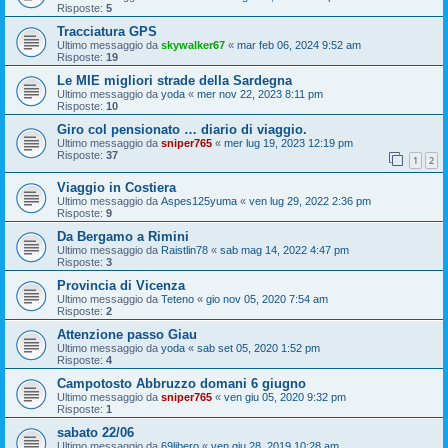
Risposte:
5
Tracciatura GPS
Ultimo messaggio da
skywalker67
«
mar feb 06, 2024 9:52 am
Risposte:
19
Le MIE migliori strade della Sardegna
Ultimo messaggio da
yoda
«
mer nov 22, 2023 8:11 pm
Risposte:
10
Giro col pensionato … diario di viaggio.
Ultimo messaggio da
sniper765
«
mer lug 19, 2023 12:19 pm
Risposte:
37
1
2
Viaggio in Costiera
Ultimo messaggio da
Aspes125yuma
«
ven lug 29, 2022 2:36 pm
Risposte:
9
Da Bergamo a Rimini
Ultimo messaggio da
Raistlin78
«
sab mag 14, 2022 4:47 pm
Risposte:
3
Provincia di Vicenza
Ultimo messaggio da
Teteno
«
gio nov 05, 2020 7:54 am
Risposte:
2
Attenzione passo Giau
Ultimo messaggio da
yoda
«
sab set 05, 2020 1:52 pm
Risposte:
4
Campotosto Abbruzzo domani 6 giugno
Ultimo messaggio da
sniper765
«
ven giu 05, 2020 9:32 pm
Risposte:
1
sabato 22/06
Ultimo messaggio da
69libero
«
ven giu 28, 2019 10:28 am