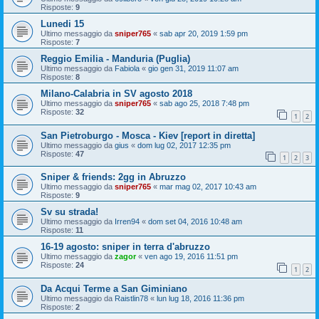
Risposte:
9
Lunedi 15
Ultimo messaggio da
sniper765
«
sab apr 20, 2019 1:59 pm
Risposte:
7
Reggio Emilia - Manduria (Puglia)
Ultimo messaggio da
Fabiola
«
gio gen 31, 2019 11:07 am
Risposte:
8
Milano-Calabria in SV agosto 2018
Ultimo messaggio da
sniper765
«
sab ago 25, 2018 7:48 pm
Risposte:
32
1
2
San Pietroburgo - Mosca - Kiev [report in diretta]
Ultimo messaggio da
gius
«
dom lug 02, 2017 12:35 pm
Risposte:
47
1
2
3
Sniper & friends: 2gg in Abruzzo
Ultimo messaggio da
sniper765
«
mar mag 02, 2017 10:43 am
Risposte:
9
Sv su strada!
Ultimo messaggio da
Irren94
«
dom set 04, 2016 10:48 am
Risposte:
11
16-19 agosto: sniper in terra d'abruzzo
Ultimo messaggio da
zagor
«
ven ago 19, 2016 11:51 pm
Risposte:
24
1
2
Da Acqui Terme a San Giminiano
Ultimo messaggio da
Raistlin78
«
lun lug 18, 2016 11:36 pm
Risposte:
2