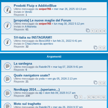
Prodotti Fluip e AdditiviBlue
Ultimo messaggio da
sniper765
«
mer mar 26, 2025 10:13 pm
Inviato in
Vendo
Risposte:
1
[proposta] Le nuove maglie del Forum
Ultimo messaggio da
sniper765
«
lun mag 30, 2022 5:12 pm
Inviato in
A Manetta
Risposte:
61
1
2
3
4
SV-italia su INSTAGRAM!!
Ultimo messaggio da
Bicio1959
«
lun feb 21, 2022 6:41 pm
Inviato in
Chiacchiere da aperitivo
Risposte:
32
1
2
Argomenti
La sardegna
Ultimo messaggio da
Raistlin78
«
mar lug 07, 2026 9:41 pm
Risposte:
6
Quale navigatore usate?
Ultimo messaggio da
yoda
«
ven giu 05, 2026 2:13 pm
Risposte:
21
1
2
Nordkapp 2014.....(speriamo...)
Ultimo messaggio da
dip
«
dom feb 09, 2025 9:17 am
Risposte:
230
1
9
10
11
12
…
Moto sul traghetto
Ultimo messaggio da
Raistlin78
«
mer giu 26, 2024 9:37 pm