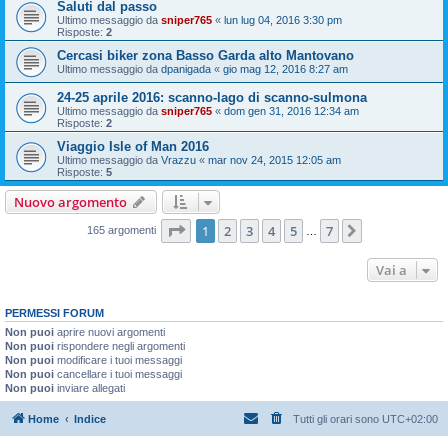
Saluti dal passo
Ultimo messaggio da
sniper765
«
lun lug 04, 2016 3:30 pm
Risposte:
2
Cercasi biker zona Basso Garda alto Mantovano
Ultimo messaggio da
dpanigada
«
gio mag 12, 2016 8:27 am
24-25 aprile 2016: scanno-lago di scanno-sulmona
Ultimo messaggio da
sniper765
«
dom gen 31, 2016 12:34 am
Risposte:
2
Viaggio Isle of Man 2016
Ultimo messaggio da
Vrazzu
«
mar nov 24, 2015 12:05 am
Risposte:
5
Nuovo argomento
Pagina
1
di
7
1
2
3
4
5
7
Prossimo
165 argomenti
…
Vai a
PERMESSI FORUM
Non puoi
aprire nuovi argomenti
Non puoi
rispondere negli argomenti
Non puoi
modificare i tuoi messaggi
Non puoi
cancellare i tuoi messaggi
Non puoi
inviare allegati
Home
Indice
Tutti gli orari sono
UTC+02:00