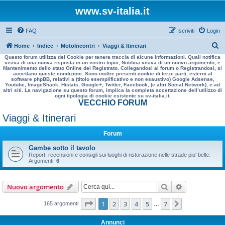
www.sv-italia.it
FAQ
Iscriviti
Login
C
Home
Indice
MotoIncontri
Viaggi & Itinerari
Questo forum utilizza dei Cookie per tenere traccia di alcune informazioni. Quali notifica
e
visiva di una nuova risposta in un vostro topic, Notifica visiva di un nuovo argomento, e
Mantenimento dello stato Online del Registrato. Collegandosi al forum o Registrandosi, si
r
accettano queste condizioni. Sono inoltre presenti cookie di terze parti, esterni al
software phpBB, relativi a (titolo esemplificativo e non esaustivo) Google Adsense,
c
Youtube, ImageShack, Histats, Google+, Twitter, Facebook, (e altri Social Network), e ad
altri siti. La navigazione su questo forum, implica la completa accettazione dell’utilizzo di
a
ogni tipologia di cookie esistente su sv-italia.it.
VECCHIO FORUM
Viaggi & Itinerari
Forum
Gambe sotto il tavolo
Report, recensioni e consigli sui luoghi di ristorazione nelle strade piu' belle.
Argomenti:
6
Cerca
Ricerca avan
Nuovo argomento
Pagina
1
di
7
1
2
3
4
5
7
Prossimo
165 argomenti
…
Annunci