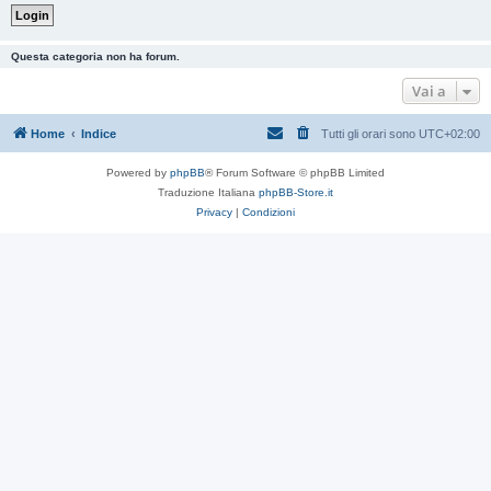
Questa categoria non ha forum.
Vai a
Home
Indice
Tutti gli orari sono
UTC+02:00
Powered by
phpBB
® Forum Software © phpBB Limited
Traduzione Italiana
phpBB-Store.it
Privacy
|
Condizioni