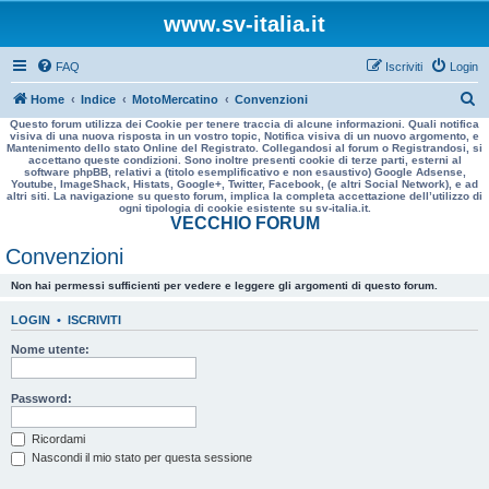
www.sv-italia.it
FAQ
Iscriviti
Login
C
Home
Indice
MotoMercatino
Convenzioni
Questo forum utilizza dei Cookie per tenere traccia di alcune informazioni. Quali notifica
e
visiva di una nuova risposta in un vostro topic, Notifica visiva di un nuovo argomento, e
Mantenimento dello stato Online del Registrato. Collegandosi al forum o Registrandosi, si
r
accettano queste condizioni. Sono inoltre presenti cookie di terze parti, esterni al
software phpBB, relativi a (titolo esemplificativo e non esaustivo) Google Adsense,
c
Youtube, ImageShack, Histats, Google+, Twitter, Facebook, (e altri Social Network), e ad
altri siti. La navigazione su questo forum, implica la completa accettazione dell’utilizzo di
a
ogni tipologia di cookie esistente su sv-italia.it.
VECCHIO FORUM
Convenzioni
Non hai permessi sufficienti per vedere e leggere gli argomenti di questo forum.
LOGIN
•
ISCRIVITI
Nome utente:
Password:
Ricordami
Nascondi il mio stato per questa sessione