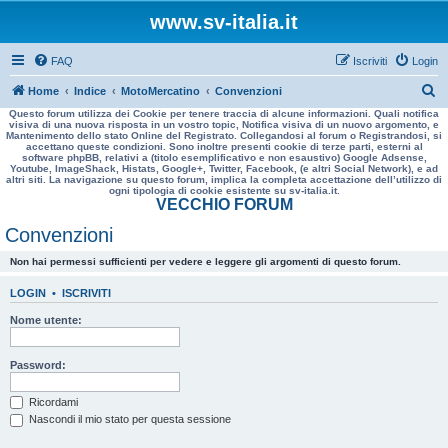
www.sv-italia.it
FAQ
Iscriviti
Login
C
Home
Indice
MotoMercatino
Convenzioni
Questo forum utilizza dei Cookie per tenere traccia di alcune informazioni. Quali notifica
e
visiva di una nuova risposta in un vostro topic, Notifica visiva di un nuovo argomento, e
Mantenimento dello stato Online del Registrato. Collegandosi al forum o Registrandosi, si
r
accettano queste condizioni. Sono inoltre presenti cookie di terze parti, esterni al
software phpBB, relativi a (titolo esemplificativo e non esaustivo) Google Adsense,
c
Youtube, ImageShack, Histats, Google+, Twitter, Facebook, (e altri Social Network), e ad
altri siti. La navigazione su questo forum, implica la completa accettazione dell’utilizzo di
a
ogni tipologia di cookie esistente su sv-italia.it.
VECCHIO FORUM
Convenzioni
Non hai permessi sufficienti per vedere e leggere gli argomenti di questo forum.
LOGIN
•
ISCRIVITI
Nome utente:
Password:
Ricordami
Nascondi il mio stato per questa sessione