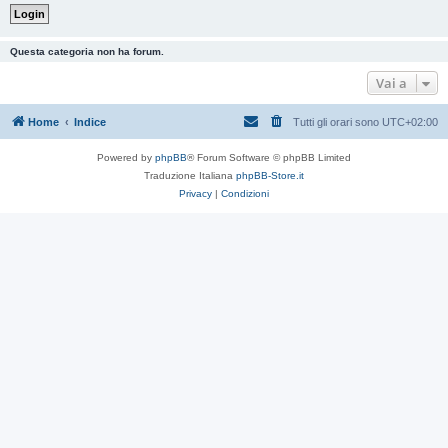
Questa categoria non ha forum.
Vai a
Home
Indice
Tutti gli orari sono
UTC+02:00
Powered by
phpBB
® Forum Software © phpBB Limited
Traduzione Italiana
phpBB-Store.it
Privacy
|
Condizioni