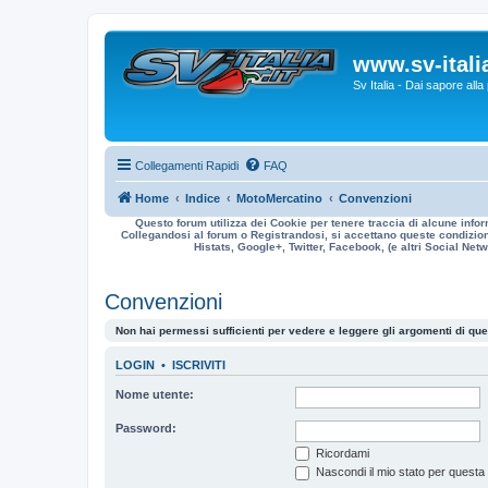
www.sv-italia
Sv Italia - Dai sapore all
Collegamenti Rapidi
FAQ
Home
Indice
MotoMercatino
Convenzioni
Questo forum utilizza dei Cookie per tenere traccia di alcune infor
Collegandosi al forum o Registrandosi, si accettano queste condizioni
Histats, Google+, Twitter, Facebook, (e altri Social Netwo
Convenzioni
Non hai permessi sufficienti per vedere e leggere gli argomenti di qu
LOGIN
•
ISCRIVITI
Nome utente:
Password:
Ricordami
Nascondi il mio stato per questa