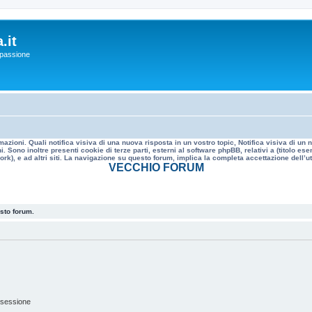
.it
a passione
mazioni. Quali notifica visiva di una nuova risposta in un vostro topic, Notifica visiva di u
. Sono inoltre presenti cookie di terze parti, esterni al software phpBB, relativi a (titolo
rk), e ad altri siti. La navigazione su questo forum, implica la completa accettazione dell’util
VECCHIO FORUM
esto forum.
 sessione