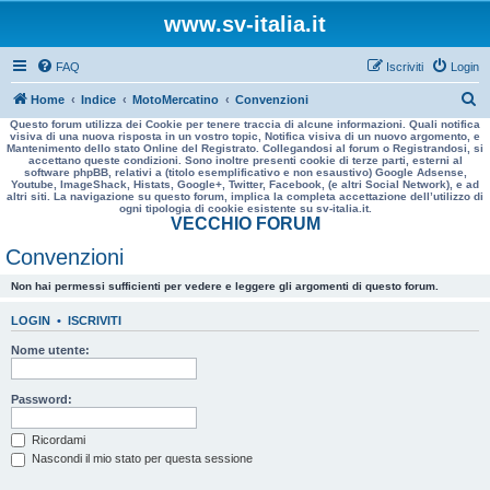
www.sv-italia.it
FAQ
Iscriviti
Login
C
Home
Indice
MotoMercatino
Convenzioni
Questo forum utilizza dei Cookie per tenere traccia di alcune informazioni. Quali notifica
e
visiva di una nuova risposta in un vostro topic, Notifica visiva di un nuovo argomento, e
Mantenimento dello stato Online del Registrato. Collegandosi al forum o Registrandosi, si
r
accettano queste condizioni. Sono inoltre presenti cookie di terze parti, esterni al
software phpBB, relativi a (titolo esemplificativo e non esaustivo) Google Adsense,
c
Youtube, ImageShack, Histats, Google+, Twitter, Facebook, (e altri Social Network), e ad
altri siti. La navigazione su questo forum, implica la completa accettazione dell’utilizzo di
a
ogni tipologia di cookie esistente su sv-italia.it.
VECCHIO FORUM
Convenzioni
Non hai permessi sufficienti per vedere e leggere gli argomenti di questo forum.
LOGIN
•
ISCRIVITI
Nome utente:
Password:
Ricordami
Nascondi il mio stato per questa sessione