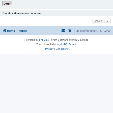
Questa categoria non ha forum.
Vai a
Home
Indice
Tutti gli orari sono
UTC+02:00
Powered by
phpBB
® Forum Software © phpBB Limited
Traduzione Italiana
phpBB-Store.it
Privacy
|
Condizioni