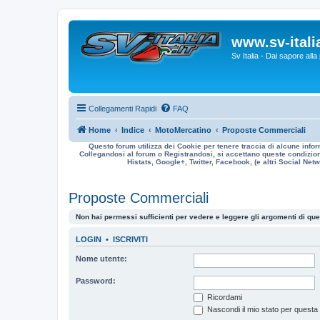
www.sv-italia
Sv Italia - Dai sapore all
Collegamenti Rapidi
FAQ
Home
Indice
MotoMercatino
Proposte Commerciali
Questo forum utilizza dei Cookie per tenere traccia di alcune infor
Collegandosi al forum o Registrandosi, si accettano queste condizioni
Histats, Google+, Twitter, Facebook, (e altri Social Netwo
Proposte Commerciali
Non hai permessi sufficienti per vedere e leggere gli argomenti di qu
LOGIN
•
ISCRIVITI
Nome utente:
Password:
Ricordami
Nascondi il mio stato per questa