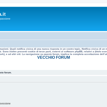
.it
a passione
mazioni. Quali notifica visiva di una nuova risposta in un vostro topic, Notifica visiva di u
. Sono inoltre presenti cookie di terze parti, esterni al software phpBB, relativi a (titolo
rk), e ad altri siti. La navigazione su questo forum, implica la completa accettazione dell’util
VECCHIO FORUM
esto forum.
 sessione