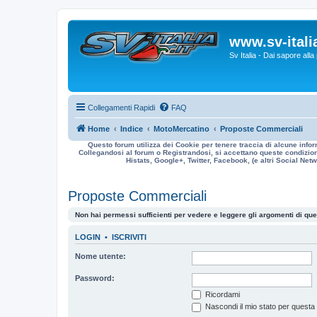
www.sv-italia
Sv Italia - Dai sapore all
Collegamenti Rapidi
FAQ
Home
Indice
MotoMercatino
Proposte Commerciali
Questo forum utilizza dei Cookie per tenere traccia di alcune infor
Collegandosi al forum o Registrandosi, si accettano queste condizioni
Histats, Google+, Twitter, Facebook, (e altri Social Netwo
Proposte Commerciali
Non hai permessi sufficienti per vedere e leggere gli argomenti di qu
LOGIN
•
ISCRIVITI
Nome utente:
Password:
Ricordami
Nascondi il mio stato per questa