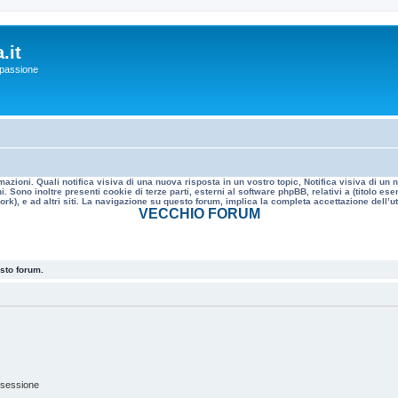
.it
a passione
mazioni. Quali notifica visiva di una nuova risposta in un vostro topic, Notifica visiva di u
. Sono inoltre presenti cookie di terze parti, esterni al software phpBB, relativi a (titolo
rk), e ad altri siti. La navigazione su questo forum, implica la completa accettazione dell’util
VECCHIO FORUM
esto forum.
 sessione