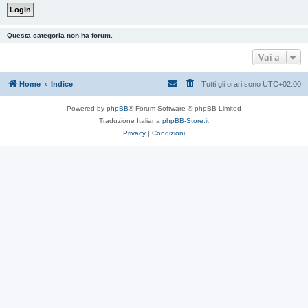
Questa categoria non ha forum.
Vai a
Home
Indice
Tutti gli orari sono
UTC+02:00
Powered by
phpBB
® Forum Software © phpBB Limited
Traduzione Italiana
phpBB-Store.it
Privacy
|
Condizioni