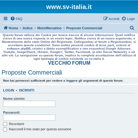
www.sv-italia.it
FAQ
Iscriviti
Login
C
Home
Indice
MotoMercatino
Proposte Commerciali
Questo forum utilizza dei Cookie per tenere traccia di alcune informazioni. Quali notifica
e
visiva di una nuova risposta in un vostro topic, Notifica visiva di un nuovo argomento, e
Mantenimento dello stato Online del Registrato. Collegandosi al forum o Registrandosi, si
r
accettano queste condizioni. Sono inoltre presenti cookie di terze parti, esterni al
software phpBB, relativi a (titolo esemplificativo e non esaustivo) Google Adsense,
c
Youtube, ImageShack, Histats, Google+, Twitter, Facebook, (e altri Social Network), e ad
altri siti. La navigazione su questo forum, implica la completa accettazione dell’utilizzo di
a
ogni tipologia di cookie esistente su sv-italia.it.
VECCHIO FORUM
Proposte Commerciali
Non hai permessi sufficienti per vedere e leggere gli argomenti di questo forum.
LOGIN
•
ISCRIVITI
Nome utente:
Password:
Ricordami
Nascondi il mio stato per questa sessione