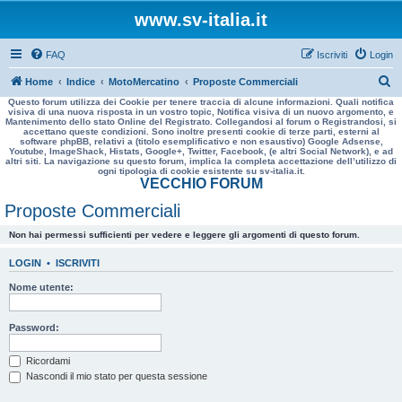
www.sv-italia.it
FAQ
Iscriviti
Login
C
Home
Indice
MotoMercatino
Proposte Commerciali
Questo forum utilizza dei Cookie per tenere traccia di alcune informazioni. Quali notifica
e
visiva di una nuova risposta in un vostro topic, Notifica visiva di un nuovo argomento, e
Mantenimento dello stato Online del Registrato. Collegandosi al forum o Registrandosi, si
r
accettano queste condizioni. Sono inoltre presenti cookie di terze parti, esterni al
software phpBB, relativi a (titolo esemplificativo e non esaustivo) Google Adsense,
c
Youtube, ImageShack, Histats, Google+, Twitter, Facebook, (e altri Social Network), e ad
altri siti. La navigazione su questo forum, implica la completa accettazione dell’utilizzo di
a
ogni tipologia di cookie esistente su sv-italia.it.
VECCHIO FORUM
Proposte Commerciali
Non hai permessi sufficienti per vedere e leggere gli argomenti di questo forum.
LOGIN
•
ISCRIVITI
Nome utente:
Password:
Ricordami
Nascondi il mio stato per questa sessione