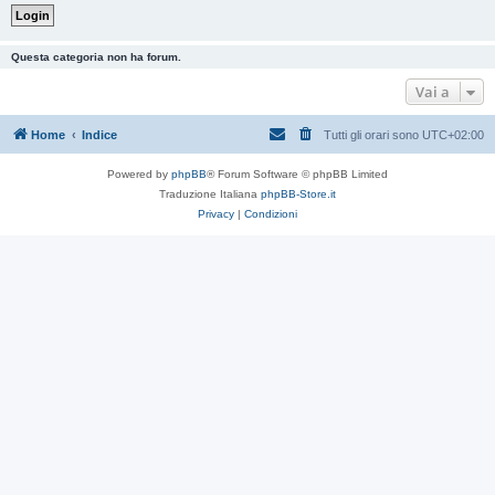
Questa categoria non ha forum.
Vai a
Home
Indice
Tutti gli orari sono
UTC+02:00
Powered by
phpBB
® Forum Software © phpBB Limited
Traduzione Italiana
phpBB-Store.it
Privacy
|
Condizioni