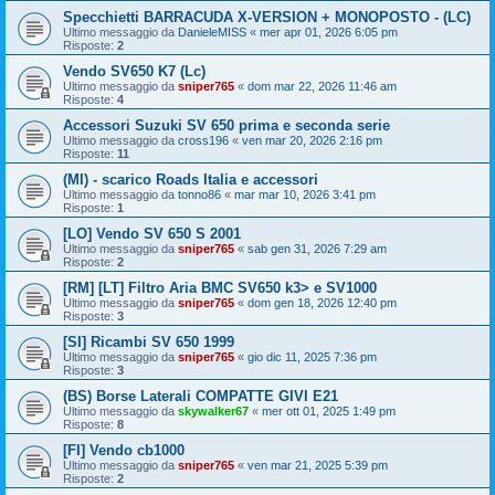
Specchietti BARRACUDA X-VERSION + MONOPOSTO - (LC)
Ultimo messaggio da
DanieleMISS
«
mer apr 01, 2026 6:05 pm
Risposte:
2
Vendo SV650 K7 (Lc)
Ultimo messaggio da
sniper765
«
dom mar 22, 2026 11:46 am
Risposte:
4
Accessori Suzuki SV 650 prima e seconda serie
Ultimo messaggio da
cross196
«
ven mar 20, 2026 2:16 pm
Risposte:
11
(MI) - scarico Roads Italia e accessori
Ultimo messaggio da
tonno86
«
mar mar 10, 2026 3:41 pm
Risposte:
1
[LO] Vendo SV 650 S 2001
Ultimo messaggio da
sniper765
«
sab gen 31, 2026 7:29 am
Risposte:
2
[RM] [LT] Filtro Aria BMC SV650 k3> e SV1000
Ultimo messaggio da
sniper765
«
dom gen 18, 2026 12:40 pm
Risposte:
3
[SI] Ricambi SV 650 1999
Ultimo messaggio da
sniper765
«
gio dic 11, 2025 7:36 pm
Risposte:
3
(BS) Borse Laterali COMPATTE GIVI E21
Ultimo messaggio da
skywalker67
«
mer ott 01, 2025 1:49 pm
Risposte:
8
[FI] Vendo cb1000
Ultimo messaggio da
sniper765
«
ven mar 21, 2025 5:39 pm
Risposte:
2