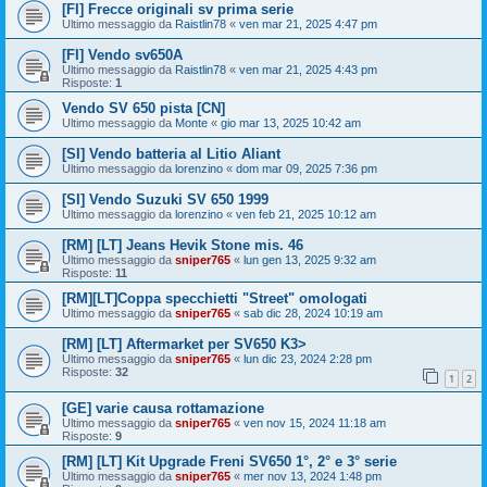
[FI] Frecce originali sv prima serie
Ultimo messaggio da
Raistlin78
«
ven mar 21, 2025 4:47 pm
[FI] Vendo sv650A
Ultimo messaggio da
Raistlin78
«
ven mar 21, 2025 4:43 pm
Risposte:
1
Vendo SV 650 pista [CN]
Ultimo messaggio da
Monte
«
gio mar 13, 2025 10:42 am
[SI] Vendo batteria al Litio Aliant
Ultimo messaggio da
lorenzino
«
dom mar 09, 2025 7:36 pm
[SI] Vendo Suzuki SV 650 1999
Ultimo messaggio da
lorenzino
«
ven feb 21, 2025 10:12 am
[RM] [LT] Jeans Hevik Stone mis. 46
Ultimo messaggio da
sniper765
«
lun gen 13, 2025 9:32 am
Risposte:
11
[RM][LT]Coppa specchietti "Street" omologati
Ultimo messaggio da
sniper765
«
sab dic 28, 2024 10:19 am
[RM] [LT] Aftermarket per SV650 K3>
Ultimo messaggio da
sniper765
«
lun dic 23, 2024 2:28 pm
Risposte:
32
1
2
[GE] varie causa rottamazione
Ultimo messaggio da
sniper765
«
ven nov 15, 2024 11:18 am
Risposte:
9
[RM] [LT] Kit Upgrade Freni SV650 1°, 2° e 3° serie
Ultimo messaggio da
sniper765
«
mer nov 13, 2024 1:48 pm