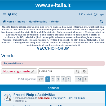
www.sv-italia.it
FAQ
Iscriviti
Login
C
Home
Indice
MotoMercatino
Vendo
Questo forum utilizza dei Cookie per tenere traccia di alcune informazioni. Quali notifica
e
visiva di una nuova risposta in un vostro topic, Notifica visiva di un nuovo argomento, e
Mantenimento dello stato Online del Registrato. Collegandosi al forum o Registrandosi, si
r
accettano queste condizioni. Sono inoltre presenti cookie di terze parti, esterni al
software phpBB, relativi a (titolo esemplificativo e non esaustivo) Google Adsense,
c
Youtube, ImageShack, Histats, Google+, Twitter, Facebook, (e altri Social Network), e ad
altri siti. La navigazione su questo forum, implica la completa accettazione dell’utilizzo di
a
ogni tipologia di cookie esistente su sv-italia.it.
VECCHIO FORUM
Vendo
Regole del forum
Cerca
Ricerca avan
Nuovo argomento
Pagina
1
di
102
1
2
3
4
5
102
Prossimo
2550 argomenti
…
Annunci
Prodotti Fluip e AdditiviBlue
Ultimo messaggio da
sniper765
«
mer mar 26, 2025 10:13 pm
Risposte:
1