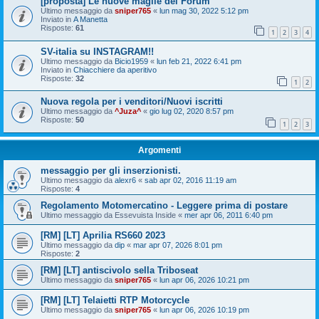
[proposta] Le nuove maglie del Forum
Ultimo messaggio da
sniper765
«
lun mag 30, 2022 5:12 pm
Inviato in
A Manetta
Risposte:
61
1
2
3
4
SV-italia su INSTAGRAM!!
Ultimo messaggio da
Bicio1959
«
lun feb 21, 2022 6:41 pm
Inviato in
Chiacchiere da aperitivo
Risposte:
32
1
2
Nuova regola per i venditori/Nuovi iscritti
Ultimo messaggio da
^Juza^
«
gio lug 02, 2020 8:57 pm
Risposte:
50
1
2
3
Argomenti
messaggio per gli inserzionisti.
Ultimo messaggio da
alexr6
«
sab apr 02, 2016 11:19 am
Risposte:
4
Regolamento Motomercatino - Leggere prima di postare
Ultimo messaggio da
Essevuista Inside
«
mer apr 06, 2011 6:40 pm
[RM] [LT] Aprilia RS660 2023
Ultimo messaggio da
dip
«
mar apr 07, 2026 8:01 pm
Risposte:
2
[RM] [LT] antiscivolo sella Triboseat
Ultimo messaggio da
sniper765
«
lun apr 06, 2026 10:21 pm
[RM] [LT] Telaietti RTP Motorcycle
Ultimo messaggio da
sniper765
«
lun apr 06, 2026 10:19 pm