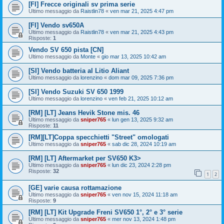
[FI] Frecce originali sv prima serie
Ultimo messaggio da
Raistlin78
«
ven mar 21, 2025 4:47 pm
[FI] Vendo sv650A
Ultimo messaggio da
Raistlin78
«
ven mar 21, 2025 4:43 pm
Risposte:
1
Vendo SV 650 pista [CN]
Ultimo messaggio da
Monte
«
gio mar 13, 2025 10:42 am
[SI] Vendo batteria al Litio Aliant
Ultimo messaggio da
lorenzino
«
dom mar 09, 2025 7:36 pm
[SI] Vendo Suzuki SV 650 1999
Ultimo messaggio da
lorenzino
«
ven feb 21, 2025 10:12 am
[RM] [LT] Jeans Hevik Stone mis. 46
Ultimo messaggio da
sniper765
«
lun gen 13, 2025 9:32 am
Risposte:
11
[RM][LT]Coppa specchietti "Street" omologati
Ultimo messaggio da
sniper765
«
sab dic 28, 2024 10:19 am
[RM] [LT] Aftermarket per SV650 K3>
Ultimo messaggio da
sniper765
«
lun dic 23, 2024 2:28 pm
Risposte:
32
1
2
[GE] varie causa rottamazione
Ultimo messaggio da
sniper765
«
ven nov 15, 2024 11:18 am
Risposte:
9
[RM] [LT] Kit Upgrade Freni SV650 1°, 2° e 3° serie
Ultimo messaggio da
sniper765
«
mer nov 13, 2024 1:48 pm