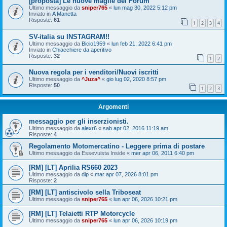
[proposta] Le nuove maglie del Forum
Ultimo messaggio da
sniper765
«
lun mag 30, 2022 5:12 pm
Inviato in
A Manetta
Risposte:
61
1
2
3
4
SV-italia su INSTAGRAM!!
Ultimo messaggio da
Bicio1959
«
lun feb 21, 2022 6:41 pm
Inviato in
Chiacchiere da aperitivo
Risposte:
32
1
2
Nuova regola per i venditori/Nuovi iscritti
Ultimo messaggio da
^Juza^
«
gio lug 02, 2020 8:57 pm
Risposte:
50
1
2
3
Argomenti
messaggio per gli inserzionisti.
Ultimo messaggio da
alexr6
«
sab apr 02, 2016 11:19 am
Risposte:
4
Regolamento Motomercatino - Leggere prima di postare
Ultimo messaggio da
Essevuista Inside
«
mer apr 06, 2011 6:40 pm
[RM] [LT] Aprilia RS660 2023
Ultimo messaggio da
dip
«
mar apr 07, 2026 8:01 pm
Risposte:
2
[RM] [LT] antiscivolo sella Triboseat
Ultimo messaggio da
sniper765
«
lun apr 06, 2026 10:21 pm
[RM] [LT] Telaietti RTP Motorcycle
Ultimo messaggio da
sniper765
«
lun apr 06, 2026 10:19 pm