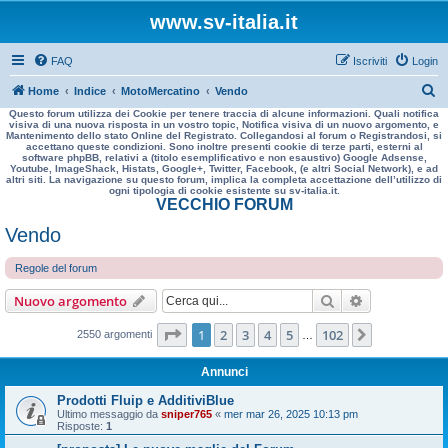
www.sv-italia.it
FAQ
Iscriviti
Login
C
Home
Indice
MotoMercatino
Vendo
Questo forum utilizza dei Cookie per tenere traccia di alcune informazioni. Quali notifica
e
visiva di una nuova risposta in un vostro topic, Notifica visiva di un nuovo argomento, e
Mantenimento dello stato Online del Registrato. Collegandosi al forum o Registrandosi, si
r
accettano queste condizioni. Sono inoltre presenti cookie di terze parti, esterni al
software phpBB, relativi a (titolo esemplificativo e non esaustivo) Google Adsense,
c
Youtube, ImageShack, Histats, Google+, Twitter, Facebook, (e altri Social Network), e ad
altri siti. La navigazione su questo forum, implica la completa accettazione dell’utilizzo di
a
ogni tipologia di cookie esistente su sv-italia.it.
VECCHIO FORUM
Vendo
Regole del forum
Cerca
Ricerca avan
Nuovo argomento
Pagina
1
di
102
1
2
3
4
5
102
Prossimo
2550 argomenti
…
Annunci
Prodotti Fluip e AdditiviBlue
Ultimo messaggio da
sniper765
«
mer mar 26, 2025 10:13 pm
Risposte:
1