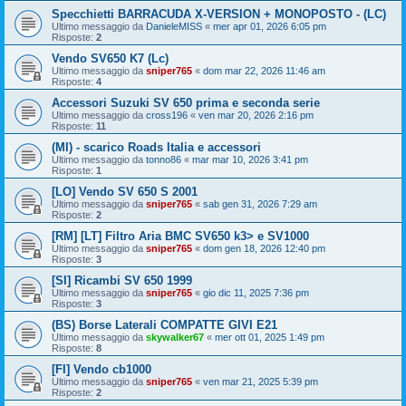
Specchietti BARRACUDA X-VERSION + MONOPOSTO - (LC)
Ultimo messaggio da
DanieleMISS
«
mer apr 01, 2026 6:05 pm
Risposte:
2
Vendo SV650 K7 (Lc)
Ultimo messaggio da
sniper765
«
dom mar 22, 2026 11:46 am
Risposte:
4
Accessori Suzuki SV 650 prima e seconda serie
Ultimo messaggio da
cross196
«
ven mar 20, 2026 2:16 pm
Risposte:
11
(MI) - scarico Roads Italia e accessori
Ultimo messaggio da
tonno86
«
mar mar 10, 2026 3:41 pm
Risposte:
1
[LO] Vendo SV 650 S 2001
Ultimo messaggio da
sniper765
«
sab gen 31, 2026 7:29 am
Risposte:
2
[RM] [LT] Filtro Aria BMC SV650 k3> e SV1000
Ultimo messaggio da
sniper765
«
dom gen 18, 2026 12:40 pm
Risposte:
3
[SI] Ricambi SV 650 1999
Ultimo messaggio da
sniper765
«
gio dic 11, 2025 7:36 pm
Risposte:
3
(BS) Borse Laterali COMPATTE GIVI E21
Ultimo messaggio da
skywalker67
«
mer ott 01, 2025 1:49 pm
Risposte:
8
[FI] Vendo cb1000
Ultimo messaggio da
sniper765
«
ven mar 21, 2025 5:39 pm
Risposte:
2