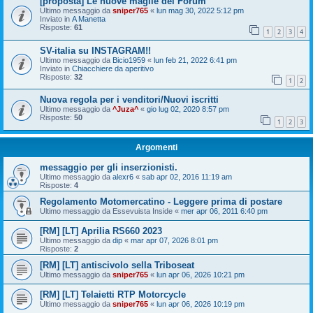
[proposta] Le nuove maglie del Forum
Ultimo messaggio da
sniper765
«
lun mag 30, 2022 5:12 pm
Inviato in
A Manetta
Risposte:
61
1
2
3
4
SV-italia su INSTAGRAM!!
Ultimo messaggio da
Bicio1959
«
lun feb 21, 2022 6:41 pm
Inviato in
Chiacchiere da aperitivo
Risposte:
32
1
2
Nuova regola per i venditori/Nuovi iscritti
Ultimo messaggio da
^Juza^
«
gio lug 02, 2020 8:57 pm
Risposte:
50
1
2
3
Argomenti
messaggio per gli inserzionisti.
Ultimo messaggio da
alexr6
«
sab apr 02, 2016 11:19 am
Risposte:
4
Regolamento Motomercatino - Leggere prima di postare
Ultimo messaggio da
Essevuista Inside
«
mer apr 06, 2011 6:40 pm
[RM] [LT] Aprilia RS660 2023
Ultimo messaggio da
dip
«
mar apr 07, 2026 8:01 pm
Risposte:
2
[RM] [LT] antiscivolo sella Triboseat
Ultimo messaggio da
sniper765
«
lun apr 06, 2026 10:21 pm
[RM] [LT] Telaietti RTP Motorcycle
Ultimo messaggio da
sniper765
«
lun apr 06, 2026 10:19 pm