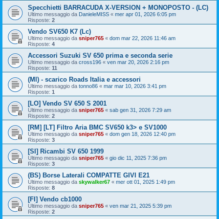
Specchietti BARRACUDA X-VERSION + MONOPOSTO - (LC)
Ultimo messaggio da
DanieleMISS
«
mer apr 01, 2026 6:05 pm
Risposte:
2
Vendo SV650 K7 (Lc)
Ultimo messaggio da
sniper765
«
dom mar 22, 2026 11:46 am
Risposte:
4
Accessori Suzuki SV 650 prima e seconda serie
Ultimo messaggio da
cross196
«
ven mar 20, 2026 2:16 pm
Risposte:
11
(MI) - scarico Roads Italia e accessori
Ultimo messaggio da
tonno86
«
mar mar 10, 2026 3:41 pm
Risposte:
1
[LO] Vendo SV 650 S 2001
Ultimo messaggio da
sniper765
«
sab gen 31, 2026 7:29 am
Risposte:
2
[RM] [LT] Filtro Aria BMC SV650 k3> e SV1000
Ultimo messaggio da
sniper765
«
dom gen 18, 2026 12:40 pm
Risposte:
3
[SI] Ricambi SV 650 1999
Ultimo messaggio da
sniper765
«
gio dic 11, 2025 7:36 pm
Risposte:
3
(BS) Borse Laterali COMPATTE GIVI E21
Ultimo messaggio da
skywalker67
«
mer ott 01, 2025 1:49 pm
Risposte:
8
[FI] Vendo cb1000
Ultimo messaggio da
sniper765
«
ven mar 21, 2025 5:39 pm
Risposte:
2