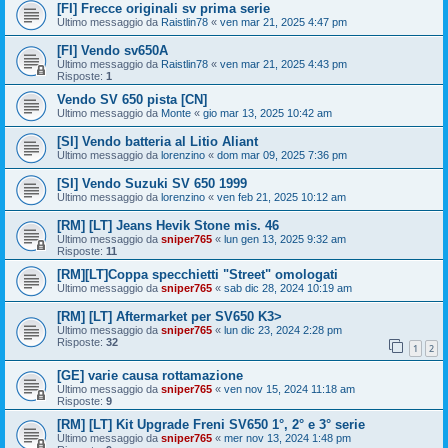
[FI] Frecce originali sv prima serie
Ultimo messaggio da
Raistlin78
«
ven mar 21, 2025 4:47 pm
[FI] Vendo sv650A
Ultimo messaggio da
Raistlin78
«
ven mar 21, 2025 4:43 pm
Risposte:
1
Vendo SV 650 pista [CN]
Ultimo messaggio da
Monte
«
gio mar 13, 2025 10:42 am
[SI] Vendo batteria al Litio Aliant
Ultimo messaggio da
lorenzino
«
dom mar 09, 2025 7:36 pm
[SI] Vendo Suzuki SV 650 1999
Ultimo messaggio da
lorenzino
«
ven feb 21, 2025 10:12 am
[RM] [LT] Jeans Hevik Stone mis. 46
Ultimo messaggio da
sniper765
«
lun gen 13, 2025 9:32 am
Risposte:
11
[RM][LT]Coppa specchietti "Street" omologati
Ultimo messaggio da
sniper765
«
sab dic 28, 2024 10:19 am
[RM] [LT] Aftermarket per SV650 K3>
Ultimo messaggio da
sniper765
«
lun dic 23, 2024 2:28 pm
Risposte:
32
1
2
[GE] varie causa rottamazione
Ultimo messaggio da
sniper765
«
ven nov 15, 2024 11:18 am
Risposte:
9
[RM] [LT] Kit Upgrade Freni SV650 1°, 2° e 3° serie
Ultimo messaggio da
sniper765
«
mer nov 13, 2024 1:48 pm