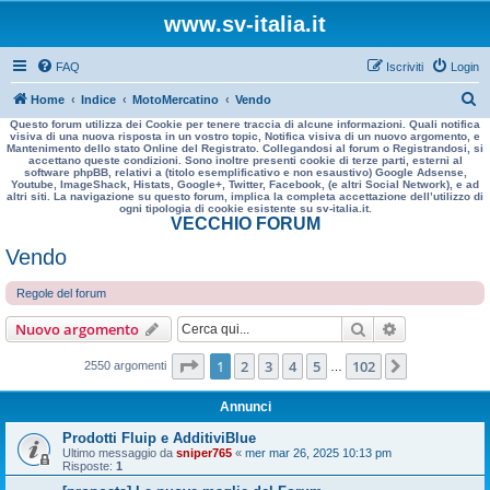
www.sv-italia.it
FAQ
Iscriviti
Login
C
Home
Indice
MotoMercatino
Vendo
Questo forum utilizza dei Cookie per tenere traccia di alcune informazioni. Quali notifica
e
visiva di una nuova risposta in un vostro topic, Notifica visiva di un nuovo argomento, e
Mantenimento dello stato Online del Registrato. Collegandosi al forum o Registrandosi, si
r
accettano queste condizioni. Sono inoltre presenti cookie di terze parti, esterni al
software phpBB, relativi a (titolo esemplificativo e non esaustivo) Google Adsense,
c
Youtube, ImageShack, Histats, Google+, Twitter, Facebook, (e altri Social Network), e ad
altri siti. La navigazione su questo forum, implica la completa accettazione dell’utilizzo di
a
ogni tipologia di cookie esistente su sv-italia.it.
VECCHIO FORUM
Vendo
Regole del forum
Cerca
Ricerca avan
Nuovo argomento
Pagina
1
di
102
1
2
3
4
5
102
Prossimo
2550 argomenti
…
Annunci
Prodotti Fluip e AdditiviBlue
Ultimo messaggio da
sniper765
«
mer mar 26, 2025 10:13 pm
Risposte:
1