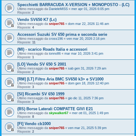
Specchietti BARRACUDA X-VERSION + MONOPOSTO - (LC)
Ultimo messaggio da
DanieleMISS
«
mer apr 01, 2026 6:05 pm
Risposte:
2
Vendo SV650 K7 (Lc)
Ultimo messaggio da
sniper765
«
dom mar 22, 2026 11:46 am
Risposte:
4
Accessori Suzuki SV 650 prima e seconda serie
Ultimo messaggio da
cross196
«
ven mar 20, 2026 2:16 pm
Risposte:
11
(MI) - scarico Roads Italia e accessori
Ultimo messaggio da
tonno86
«
mar mar 10, 2026 3:41 pm
Risposte:
1
[LO] Vendo SV 650 S 2001
Ultimo messaggio da
sniper765
«
sab gen 31, 2026 7:29 am
Risposte:
2
[RM] [LT] Filtro Aria BMC SV650 k3> e SV1000
Ultimo messaggio da
sniper765
«
dom gen 18, 2026 12:40 pm
Risposte:
3
[SI] Ricambi SV 650 1999
Ultimo messaggio da
sniper765
«
gio dic 11, 2025 7:36 pm
Risposte:
3
(BS) Borse Laterali COMPATTE GIVI E21
Ultimo messaggio da
skywalker67
«
mer ott 01, 2025 1:49 pm
Risposte:
8
[FI] Vendo cb1000
Ultimo messaggio da
sniper765
«
ven mar 21, 2025 5:39 pm
Risposte:
2