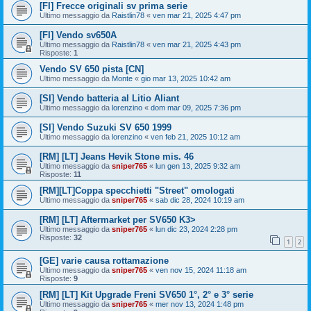
[FI] Frecce originali sv prima serie
Ultimo messaggio da
Raistlin78
«
ven mar 21, 2025 4:47 pm
[FI] Vendo sv650A
Ultimo messaggio da
Raistlin78
«
ven mar 21, 2025 4:43 pm
Risposte:
1
Vendo SV 650 pista [CN]
Ultimo messaggio da
Monte
«
gio mar 13, 2025 10:42 am
[SI] Vendo batteria al Litio Aliant
Ultimo messaggio da
lorenzino
«
dom mar 09, 2025 7:36 pm
[SI] Vendo Suzuki SV 650 1999
Ultimo messaggio da
lorenzino
«
ven feb 21, 2025 10:12 am
[RM] [LT] Jeans Hevik Stone mis. 46
Ultimo messaggio da
sniper765
«
lun gen 13, 2025 9:32 am
Risposte:
11
[RM][LT]Coppa specchietti "Street" omologati
Ultimo messaggio da
sniper765
«
sab dic 28, 2024 10:19 am
[RM] [LT] Aftermarket per SV650 K3>
Ultimo messaggio da
sniper765
«
lun dic 23, 2024 2:28 pm
Risposte:
32
1
2
[GE] varie causa rottamazione
Ultimo messaggio da
sniper765
«
ven nov 15, 2024 11:18 am
Risposte:
9
[RM] [LT] Kit Upgrade Freni SV650 1°, 2° e 3° serie
Ultimo messaggio da
sniper765
«
mer nov 13, 2024 1:48 pm