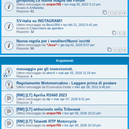
[proposta] Le nuove maglie del Forum
Ultimo messaggio da
sniper765
«
lun mag 30, 2022 5:12 pm
Inviato in
A Manetta
Risposte:
61
1
2
3
4
SV-italia su INSTAGRAM!!
Ultimo messaggio da
Bicio1959
«
lun feb 21, 2022 6:41 pm
Inviato in
Chiacchiere da aperitivo
Risposte:
32
1
2
Nuova regola per i venditori/Nuovi iscritti
Ultimo messaggio da
^Juza^
«
gio lug 02, 2020 8:57 pm
Risposte:
50
1
2
3
Argomenti
messaggio per gli inserzionisti.
Ultimo messaggio da
alexr6
«
sab apr 02, 2016 11:19 am
Risposte:
4
Regolamento Motomercatino - Leggere prima di postare
Ultimo messaggio da
Essevuista Inside
«
mer apr 06, 2011 6:40 pm
[RM] [LT] Aprilia RS660 2023
Ultimo messaggio da
dip
«
mar apr 07, 2026 8:01 pm
Risposte:
2
[RM] [LT] antiscivolo sella Triboseat
Ultimo messaggio da
sniper765
«
lun apr 06, 2026 10:21 pm
[RM] [LT] Telaietti RTP Motorcycle
Ultimo messaggio da
sniper765
«
lun apr 06, 2026 10:19 pm