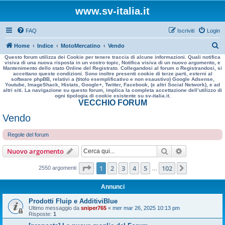
www.sv-italia.it
FAQ
Iscriviti
Login
C
Home
Indice
MotoMercatino
Vendo
Questo forum utilizza dei Cookie per tenere traccia di alcune informazioni. Quali notifica
e
visiva di una nuova risposta in un vostro topic, Notifica visiva di un nuovo argomento, e
Mantenimento dello stato Online del Registrato. Collegandosi al forum o Registrandosi, si
r
accettano queste condizioni. Sono inoltre presenti cookie di terze parti, esterni al
software phpBB, relativi a (titolo esemplificativo e non esaustivo) Google Adsense,
c
Youtube, ImageShack, Histats, Google+, Twitter, Facebook, (e altri Social Network), e ad
altri siti. La navigazione su questo forum, implica la completa accettazione dell’utilizzo di
a
ogni tipologia di cookie esistente su sv-italia.it.
VECCHIO FORUM
Vendo
Regole del forum
Cerca
Ricerca avan
Nuovo argomento
Pagina
1
di
102
1
2
3
4
5
102
Prossimo
2550 argomenti
…
Annunci
Prodotti Fluip e AdditiviBlue
Ultimo messaggio da
sniper765
«
mer mar 26, 2025 10:13 pm
Risposte:
1