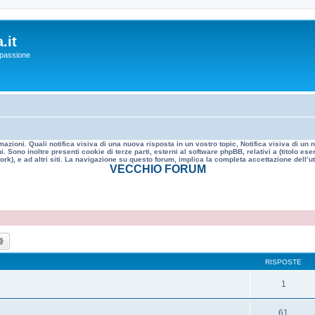
.it
a passione
mazioni. Quali notifica visiva di una nuova risposta in un vostro topic, Notifica visiva di u
. Sono inoltre presenti cookie di terze parti, esterni al software phpBB, relativi a (titolo
rk), e ad altri siti. La navigazione su questo forum, implica la completa accettazione dell’util
VECCHIO FORUM
ca
Ricerca avanzata
RISPOSTE
1
61