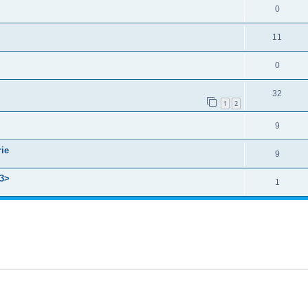
0
11
0
32
1
2
9
rie
9
k3>
1