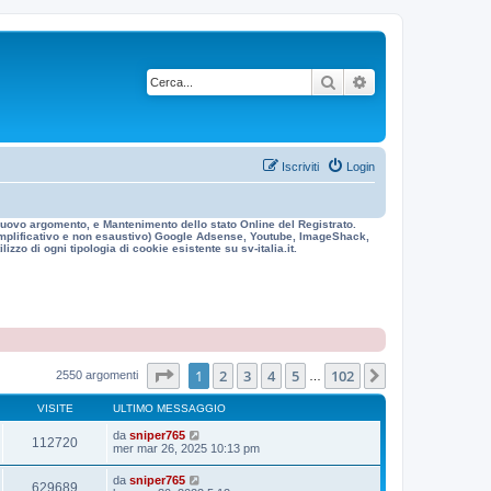
Cerca
Ricerca avanzata
Iscriviti
Login
n nuovo argomento, e Mantenimento dello stato Online del Registrato.
 esemplificativo e non esaustivo) Google Adsense, Youtube, ImageShack,
izzo di ogni tipologia di cookie esistente su sv-italia.it.
Pagina
1
di
102
1
2
3
4
5
102
Prossimo
2550 argomenti
…
VISITE
ULTIMO MESSAGGIO
da
sniper765
112720
mer mar 26, 2025 10:13 pm
da
sniper765
629689