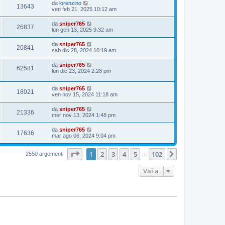
da
lorenzino
13643
ven feb 21, 2025 10:12 am
da
sniper765
26837
lun gen 13, 2025 9:32 am
da
sniper765
20841
sab dic 28, 2024 10:19 am
da
sniper765
62581
lun dic 23, 2024 2:28 pm
da
sniper765
18021
ven nov 15, 2024 11:18 am
da
sniper765
21336
mer nov 13, 2024 1:48 pm
da
sniper765
17636
mar ago 06, 2024 9:04 pm
Pagina
1
di
102
1
2
3
4
5
102
Prossimo
2550 argomenti
…
Vai a