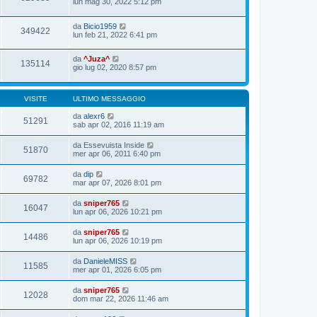
lun mag 30, 2022 5:12 pm
da
Bicio1959
349422
lun feb 21, 2022 6:41 pm
da
^Juza^
135114
gio lug 02, 2020 8:57 pm
VISITE
ULTIMO MESSAGGIO
da
alexr6
51291
sab apr 02, 2016 11:19 am
da
Essevuista Inside
51870
mer apr 06, 2011 6:40 pm
da
dip
69782
mar apr 07, 2026 8:01 pm
da
sniper765
16047
lun apr 06, 2026 10:21 pm
da
sniper765
14486
lun apr 06, 2026 10:19 pm
da
DanieleMISS
11585
mer apr 01, 2026 6:05 pm
da
sniper765
12028
dom mar 22, 2026 11:46 am