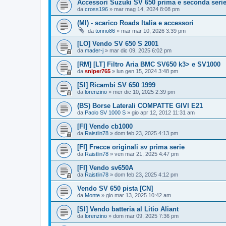
Accessori Suzuki SV 650 prima e seconda seri
da
cross196
» mar mag 14, 2024 8:08 pm
(MI) - scarico Roads Italia e accessori
da
tonno86
» mar mar 10, 2026 3:39 pm
[LO] Vendo SV 650 S 2001
da
mader-j
» mar dic 09, 2025 6:02 pm
[RM] [LT] Filtro Aria BMC SV650 k3> e SV1000
da
sniper765
» lun gen 15, 2024 3:48 pm
[SI] Ricambi SV 650 1999
da
lorenzino
» mer dic 10, 2025 2:39 pm
(BS) Borse Laterali COMPATTE GIVI E21
da
Paolo SV 1000 S
» gio apr 12, 2012 11:31 am
[FI] Vendo cb1000
da
Raistlin78
» dom feb 23, 2025 4:13 pm
[FI] Frecce originali sv prima serie
da
Raistlin78
» ven mar 21, 2025 4:47 pm
[FI] Vendo sv650A
da
Raistlin78
» dom feb 23, 2025 4:12 pm
Vendo SV 650 pista [CN]
da
Monte
» gio mar 13, 2025 10:42 am
[SI] Vendo batteria al Litio Aliant
da
lorenzino
» dom mar 09, 2025 7:36 pm