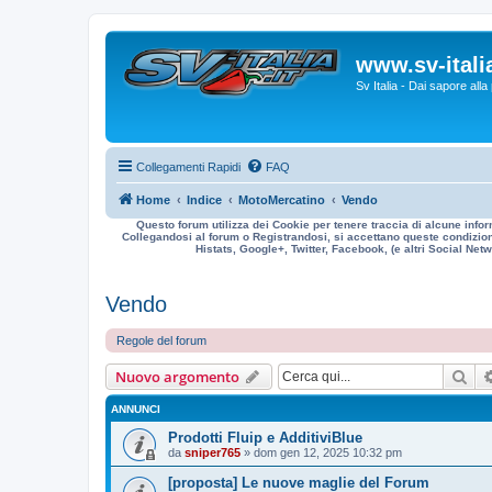
www.sv-italia
Sv Italia - Dai sapore all
Collegamenti Rapidi
FAQ
Home
Indice
MotoMercatino
Vendo
Questo forum utilizza dei Cookie per tenere traccia di alcune infor
Collegandosi al forum o Registrandosi, si accettano queste condizioni
Histats, Google+, Twitter, Facebook, (e altri Social Netwo
Vendo
Regole del forum
Cer
Nuovo argomento
ANNUNCI
Prodotti Fluip e AdditiviBlue
da
sniper765
» dom gen 12, 2025 10:32 pm
[proposta] Le nuove maglie del Forum