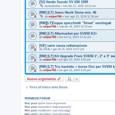
[SI] Vendo Suzuki SV 650 1999
da
lorenzino
» ven feb 21, 2025 10:12 am
[RM] [LT] Jeans Hevik Stone mis. 46
da
sniper765
» mer ago 15, 2018 11:36 pm
[RM][LT]Coppa specchietti "Street" omologati
da
sniper765
» sab dic 28, 2024 10:19 am
[RM] [LT] Aftermarket per SV650 K3>
da
sniper765
» lun set 11, 2023 12:31 pm
[GE] varie causa rottamazione
da
JVLik
» gio ott 24, 2024 11:57 pm
[RM] [LT] Kit Upgrade Freni SV650 1°, 2° e 3° se
da
sniper765
» lun gen 15, 2024 3:42 pm
[RM] [LT] Tris bauletto + borse Givi per SV650 
da
sniper765
» lun gen 15, 2024 3:23 pm
Nuovo argomento
Torna all’Indice della Board
PERMESSI FORUM
Non puoi
aprire nuovi argomenti
Non puoi
rispondere negli argomenti
Non puoi
modificare i tuoi messaggi
Non puoi
cancellare i tuoi messaggi