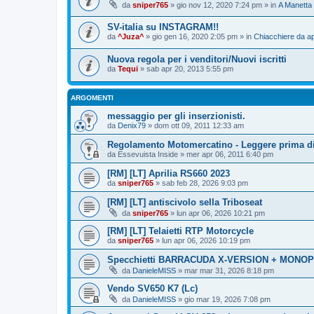
da
sniper765
» gio nov 12, 2020 7:24 pm » in
A Manetta
SV-italia su INSTAGRAM!!
da
^Juza^
» gio gen 16, 2020 2:05 pm » in
Chiacchiere da ap
Nuova regola per i venditori/Nuovi iscritti
da
Tequi
» sab apr 20, 2013 5:55 pm
ARGOMENTI
messaggio per gli inserzionisti.
da
Denix79
» dom ott 09, 2011 12:33 am
Regolamento Motomercatino - Leggere prima di
da
Essevuista Inside
» mer apr 06, 2011 6:40 pm
[RM] [LT] Aprilia RS660 2023
da
sniper765
» sab feb 28, 2026 9:03 pm
[RM] [LT] antiscivolo sella Triboseat
da
sniper765
» lun apr 06, 2026 10:21 pm
[RM] [LT] Telaietti RTP Motorcycle
da
sniper765
» lun apr 06, 2026 10:19 pm
Specchietti BARRACUDA X-VERSION + MONOP
da
DanieleMISS
» mar mar 31, 2026 8:18 pm
Vendo SV650 K7 (Lc)
da
DanieleMISS
» gio mar 19, 2026 7:08 pm