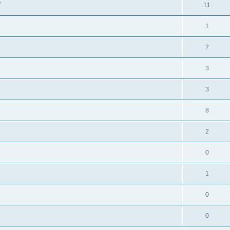
e
11
1
2
3
3
8
2
0
1
0
0