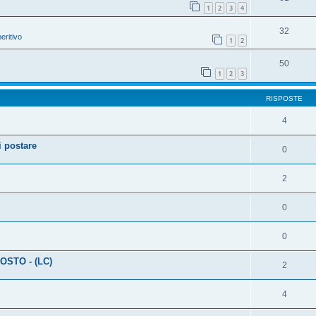
1
2
3
4
32
eritivo
1
2
50
1
2
3
RISPOSTE
4
 postare
0
2
0
0
OSTO - (LC)
2
4