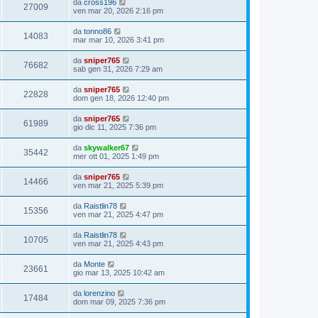
da
cross196
27009
ven mar 20, 2026 2:16 pm
da
tonno86
14083
mar mar 10, 2026 3:41 pm
da
sniper765
76682
sab gen 31, 2026 7:29 am
da
sniper765
22828
dom gen 18, 2026 12:40 pm
da
sniper765
61989
gio dic 11, 2025 7:36 pm
da
skywalker67
35442
mer ott 01, 2025 1:49 pm
da
sniper765
14466
ven mar 21, 2025 5:39 pm
da
Raistlin78
15356
ven mar 21, 2025 4:47 pm
da
Raistlin78
10705
ven mar 21, 2025 4:43 pm
da
Monte
23661
gio mar 13, 2025 10:42 am
da
lorenzino
17484
dom mar 09, 2025 7:36 pm