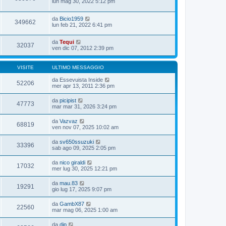
lun mag 30, 2022 5:12 pm
da
Bicio1959
349662
lun feb 21, 2022 6:41 pm
da
Tequi
32037
ven dic 07, 2012 2:39 pm
VISITE
ULTIMO MESSAGGIO
da
Essevuista Inside
52206
mer apr 13, 2011 2:36 pm
da
picipist
47773
mar mar 31, 2026 3:24 pm
da
Vazvaz
68819
ven nov 07, 2025 10:02 am
da
sv650ssuzuki
33396
sab ago 09, 2025 2:05 pm
da
nico giraldi
17032
mer lug 30, 2025 12:21 pm
da
mau.83
19291
gio lug 17, 2025 9:07 pm
da
GambX87
22560
mar mag 06, 2025 1:00 am
da
dip