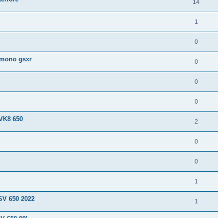
14
1
0
 mono gsxr
0
0
0
SVK8 650
2
0
0
1
 SV 650 2022
1