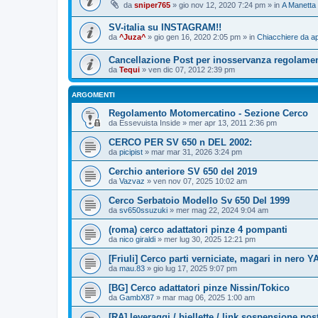
da
sniper765
» gio nov 12, 2020 7:24 pm » in
A Manetta
SV-italia su INSTAGRAM!!
da
^Juza^
» gio gen 16, 2020 2:05 pm » in
Chiacchiere da ap
Cancellazione Post per inosservanza regolame
da
Tequi
» ven dic 07, 2012 2:39 pm
ARGOMENTI
Regolamento Motomercatino - Sezione Cerco
da
Essevuista Inside
» mer apr 13, 2011 2:36 pm
CERCO PER SV 650 n DEL 2002:
da
picipist
» mar mar 31, 2026 3:24 pm
Cerchio anteriore SV 650 del 2019
da
Vazvaz
» ven nov 07, 2025 10:02 am
Cerco Serbatoio Modello Sv 650 Del 1999
da
sv650ssuzuki
» mer mag 22, 2024 9:04 am
(roma) cerco adattatori pinze 4 pompanti
da
nico giraldi
» mer lug 30, 2025 12:21 pm
[Friuli] Cerco parti verniciate, magari in nero Y
da
mau.83
» gio lug 17, 2025 9:07 pm
[BG] Cerco adattatori pinze Nissin/Tokico
da
GambX87
» mar mag 06, 2025 1:00 am
[RA] leveraggi / biellette / link sospensione pos