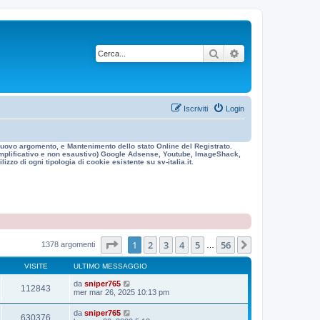
Cerca
Ricerca avanzata
Iscriviti
Login
n nuovo argomento, e Mantenimento dello stato Online del Registrato.
 esemplificativo e non esaustivo) Google Adsense, Youtube, ImageShack,
izzo di ogni tipologia di cookie esistente su sv-italia.it.
Pagina
1
di
56
1
2
3
4
5
56
Prossimo
1378 argomenti
…
VISITE
ULTIMO MESSAGGIO
da
sniper765
112843
mer mar 26, 2025 10:13 pm
da
sniper765
630376