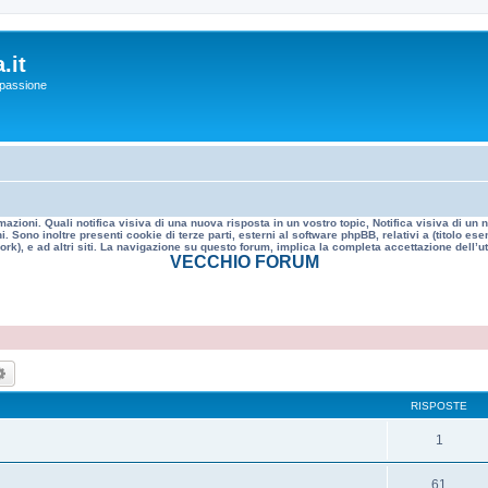
.it
a passione
mazioni. Quali notifica visiva di una nuova risposta in un vostro topic, Notifica visiva di u
. Sono inoltre presenti cookie di terze parti, esterni al software phpBB, relativi a (titolo
rk), e ad altri siti. La navigazione su questo forum, implica la completa accettazione dell’util
VECCHIO FORUM
ca
Ricerca avanzata
RISPOSTE
1
61