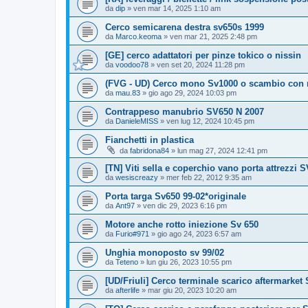
da
dip
» ven mar 14, 2025 1:10 am
Cerco semicarena destra sv650s 1999
da
Marco.keoma
» ven mar 21, 2025 2:48 pm
[GE] cerco adattatori per pinze tokico o nissin
da
voodoo78
» ven set 20, 2024 11:28 pm
(FVG - UD) Cerco mono Sv1000 o scambio con
da
mau.83
» gio ago 29, 2024 10:03 pm
Contrappeso manubrio SV650 N 2007
da
DanieleMISS
» ven lug 12, 2024 10:45 pm
Fianchetti in plastica
da
fabridona84
» lun mag 27, 2024 12:41 pm
[TN] Viti sella e coperchio vano porta attrezzi 
da
wesiscreazy
» mer feb 22, 2012 9:35 am
Porta targa Sv650 99-02*originale
da
Ant97
» ven dic 29, 2023 6:16 pm
Motore anche rotto iniezione Sv 650
da
Furio#971
» gio ago 24, 2023 6:57 am
Unghia monoposto sv 99/02
da
Teteno
» lun giu 26, 2023 10:55 pm
[UD/Friuli] Cerco terminale scarico aftermarket
da
afterlife
» mar giu 20, 2023 10:20 am