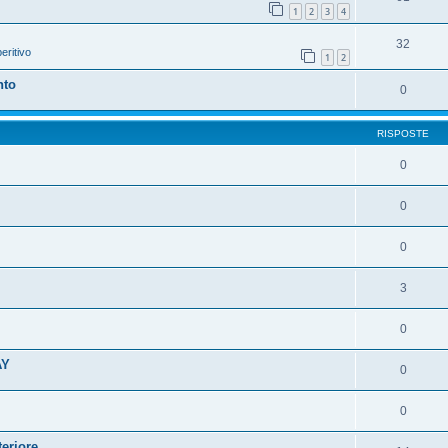
1
2
3
4
32
eritivo
1
2
nto
0
RISPOSTE
0
0
0
3
0
AY
0
0
teriore