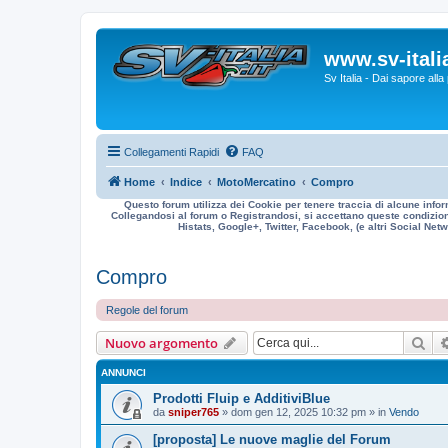
www.sv-italia
Sv Italia - Dai sapore all
Collegamenti Rapidi
FAQ
Home
Indice
MotoMercatino
Compro
Questo forum utilizza dei Cookie per tenere traccia di alcune infor
Collegandosi al forum o Registrandosi, si accettano queste condizioni
Histats, Google+, Twitter, Facebook, (e altri Social Netwo
Compro
Regole del forum
Cer
Nuovo argomento
ANNUNCI
Prodotti Fluip e AdditiviBlue
da
sniper765
» dom gen 12, 2025 10:32 pm » in
Vendo
[proposta] Le nuove maglie del Forum