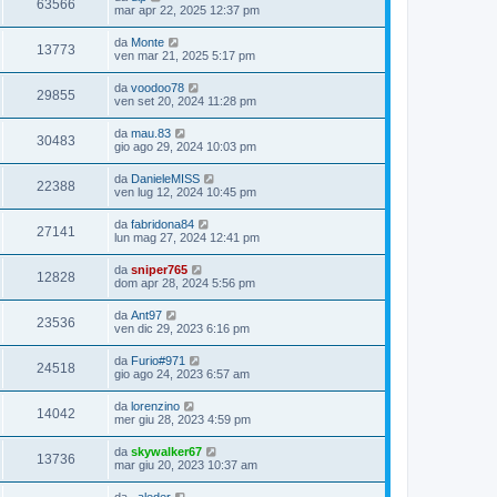
63566
mar apr 22, 2025 12:37 pm
da
Monte
13773
ven mar 21, 2025 5:17 pm
da
voodoo78
29855
ven set 20, 2024 11:28 pm
da
mau.83
30483
gio ago 29, 2024 10:03 pm
da
DanieleMISS
22388
ven lug 12, 2024 10:45 pm
da
fabridona84
27141
lun mag 27, 2024 12:41 pm
da
sniper765
12828
dom apr 28, 2024 5:56 pm
da
Ant97
23536
ven dic 29, 2023 6:16 pm
da
Furio#971
24518
gio ago 24, 2023 6:57 am
da
lorenzino
14042
mer giu 28, 2023 4:59 pm
da
skywalker67
13736
mar giu 20, 2023 10:37 am