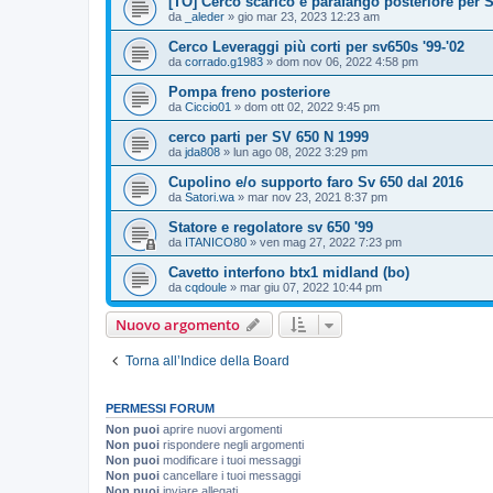
[TO] Cerco scarico e parafango posteriore per S
da
_aleder
» gio mar 23, 2023 12:23 am
Cerco Leveraggi più corti per sv650s '99-'02
da
corrado.g1983
» dom nov 06, 2022 4:58 pm
Pompa freno posteriore
da
Ciccio01
» dom ott 02, 2022 9:45 pm
cerco parti per SV 650 N 1999
da
jda808
» lun ago 08, 2022 3:29 pm
Cupolino e/o supporto faro Sv 650 dal 2016
da
Satori.wa
» mar nov 23, 2021 8:37 pm
Statore e regolatore sv 650 '99
da
ITANICO80
» ven mag 27, 2022 7:23 pm
Cavetto interfono btx1 midland (bo)
da
cqdoule
» mar giu 07, 2022 10:44 pm
Nuovo argomento
Torna all’Indice della Board
PERMESSI FORUM
Non puoi
aprire nuovi argomenti
Non puoi
rispondere negli argomenti
Non puoi
modificare i tuoi messaggi
Non puoi
cancellare i tuoi messaggi
Non puoi
inviare allegati