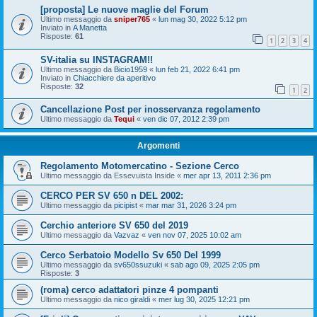
[proposta] Le nuove maglie del Forum
Ultimo messaggio da
sniper765
«
lun mag 30, 2022 5:12 pm
Inviato in
A Manetta
Risposte:
61
1
2
3
4
SV-italia su INSTAGRAM!!
Ultimo messaggio da
Bicio1959
«
lun feb 21, 2022 6:41 pm
Inviato in
Chiacchiere da aperitivo
Risposte:
32
1
2
Cancellazione Post per inosservanza regolamento
Ultimo messaggio da
Tequi
«
ven dic 07, 2012 2:39 pm
Argomenti
Regolamento Motomercatino - Sezione Cerco
Ultimo messaggio da
Essevuista Inside
«
mer apr 13, 2011 2:36 pm
CERCO PER SV 650 n DEL 2002:
Ultimo messaggio da
picipist
«
mar mar 31, 2026 3:24 pm
Cerchio anteriore SV 650 del 2019
Ultimo messaggio da
Vazvaz
«
ven nov 07, 2025 10:02 am
Cerco Serbatoio Modello Sv 650 Del 1999
Ultimo messaggio da
sv650ssuzuki
«
sab ago 09, 2025 2:05 pm
Risposte:
3
(roma) cerco adattatori pinze 4 pompanti
Ultimo messaggio da
nico giraldi
«
mer lug 30, 2025 12:21 pm