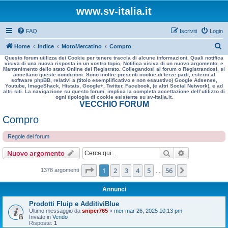
www.sv-italia.it
FAQ
Iscriviti
Login
C
Home
Indice
MotoMercatino
Compro
Questo forum utilizza dei Cookie per tenere traccia di alcune informazioni. Quali notifica
e
visiva di una nuova risposta in un vostro topic, Notifica visiva di un nuovo argomento, e
Mantenimento dello stato Online del Registrato. Collegandosi al forum o Registrandosi, si
r
accettano queste condizioni. Sono inoltre presenti cookie di terze parti, esterni al
software phpBB, relativi a (titolo esemplificativo e non esaustivo) Google Adsense,
c
Youtube, ImageShack, Histats, Google+, Twitter, Facebook, (e altri Social Network), e ad
altri siti. La navigazione su questo forum, implica la completa accettazione dell’utilizzo di
a
ogni tipologia di cookie esistente su sv-italia.it.
VECCHIO FORUM
Compro
Regole del forum
Cerca
Ricerca avan
Nuovo argomento
Pagina
1
di
56
1
2
3
4
5
56
Prossimo
1378 argomenti
…
Annunci
Prodotti Fluip e AdditiviBlue
Ultimo messaggio da
sniper765
«
mer mar 26, 2025 10:13 pm
Inviato in
Vendo
Risposte:
1