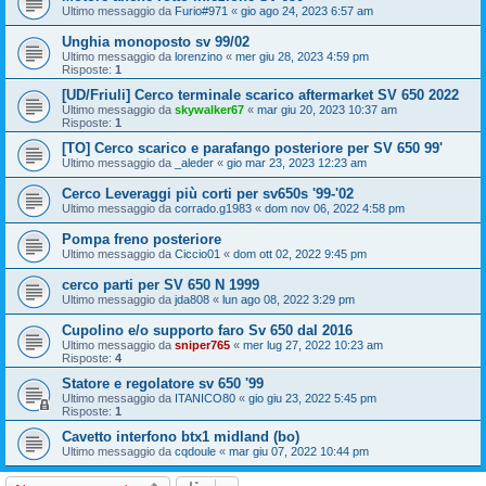
Ultimo messaggio da
Furio#971
«
gio ago 24, 2023 6:57 am
Unghia monoposto sv 99/02
Ultimo messaggio da
lorenzino
«
mer giu 28, 2023 4:59 pm
Risposte:
1
[UD/Friuli] Cerco terminale scarico aftermarket SV 650 2022
Ultimo messaggio da
skywalker67
«
mar giu 20, 2023 10:37 am
Risposte:
1
[TO] Cerco scarico e parafango posteriore per SV 650 99'
Ultimo messaggio da
_aleder
«
gio mar 23, 2023 12:23 am
Cerco Leveraggi più corti per sv650s '99-'02
Ultimo messaggio da
corrado.g1983
«
dom nov 06, 2022 4:58 pm
Pompa freno posteriore
Ultimo messaggio da
Ciccio01
«
dom ott 02, 2022 9:45 pm
cerco parti per SV 650 N 1999
Ultimo messaggio da
jda808
«
lun ago 08, 2022 3:29 pm
Cupolino e/o supporto faro Sv 650 dal 2016
Ultimo messaggio da
sniper765
«
mer lug 27, 2022 10:23 am
Risposte:
4
Statore e regolatore sv 650 '99
Ultimo messaggio da
ITANICO80
«
gio giu 23, 2022 5:45 pm
Risposte:
1
Cavetto interfono btx1 midland (bo)
Ultimo messaggio da
cqdoule
«
mar giu 07, 2022 10:44 pm