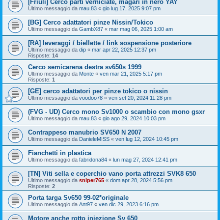
[Friuli] Cerco parti verniciate, magari in nero YAY
Ultimo messaggio da
mau.83
«
gio lug 17, 2025 9:07 pm
[BG] Cerco adattatori pinze Nissin/Tokico
Ultimo messaggio da
GambX87
«
mar mag 06, 2025 1:00 am
[RA] leveraggi / biellette / link sospensione posteriore
Ultimo messaggio da
dip
«
mar apr 22, 2025 12:37 pm
Risposte:
14
Cerco semicarena destra sv650s 1999
Ultimo messaggio da
Monte
«
ven mar 21, 2025 5:17 pm
Risposte:
1
[GE] cerco adattatori per pinze tokico o nissin
Ultimo messaggio da
voodoo78
«
ven set 20, 2024 11:28 pm
(FVG - UD) Cerco mono Sv1000 o scambio con mono gsxr
Ultimo messaggio da
mau.83
«
gio ago 29, 2024 10:03 pm
Contrappeso manubrio SV650 N 2007
Ultimo messaggio da
DanieleMISS
«
ven lug 12, 2024 10:45 pm
Fianchetti in plastica
Ultimo messaggio da
fabridona84
«
lun mag 27, 2024 12:41 pm
[TN] Viti sella e coperchio vano porta attrezzi SVK8 650
Ultimo messaggio da
sniper765
«
dom apr 28, 2024 5:56 pm
Risposte:
2
Porta targa Sv650 99-02*originale
Ultimo messaggio da
Ant97
«
ven dic 29, 2023 6:16 pm
Motore anche rotto iniezione Sv 650