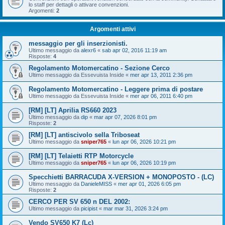
lo staff per dettagli o attivare convenzioni.
Argomenti:
2
Argomenti attivi
messaggio per gli inserzionisti.
Ultimo messaggio da
alexr6
«
sab apr 02, 2016 11:19 am
Risposte:
4
Regolamento Motomercatino - Sezione Cerco
Ultimo messaggio da
Essevuista Inside
«
mer apr 13, 2011 2:36 pm
Regolamento Motomercatino - Leggere prima di postare
Ultimo messaggio da
Essevuista Inside
«
mer apr 06, 2011 6:40 pm
[RM] [LT] Aprilia RS660 2023
Ultimo messaggio da
dip
«
mar apr 07, 2026 8:01 pm
Risposte:
2
[RM] [LT] antiscivolo sella Triboseat
Ultimo messaggio da
sniper765
«
lun apr 06, 2026 10:21 pm
[RM] [LT] Telaietti RTP Motorcycle
Ultimo messaggio da
sniper765
«
lun apr 06, 2026 10:19 pm
Specchietti BARRACUDA X-VERSION + MONOPOSTO - (LC)
Ultimo messaggio da
DanieleMISS
«
mer apr 01, 2026 6:05 pm
Risposte:
2
CERCO PER SV 650 n DEL 2002:
Ultimo messaggio da
picipist
«
mar mar 31, 2026 3:24 pm
Vendo SV650 K7 (Lc)