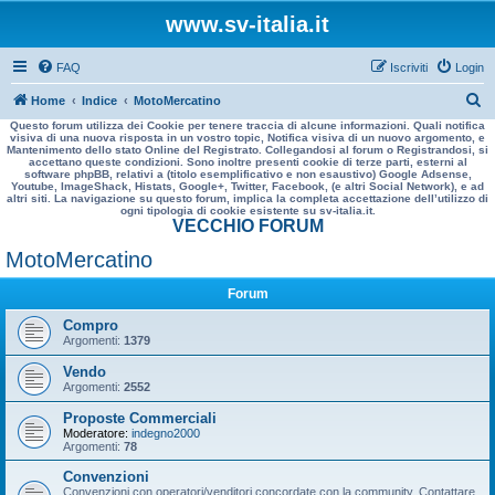
www.sv-italia.it
FAQ
Iscriviti
Login
C
Home
Indice
MotoMercatino
Questo forum utilizza dei Cookie per tenere traccia di alcune informazioni. Quali notifica
e
visiva di una nuova risposta in un vostro topic, Notifica visiva di un nuovo argomento, e
Mantenimento dello stato Online del Registrato. Collegandosi al forum o Registrandosi, si
r
accettano queste condizioni. Sono inoltre presenti cookie di terze parti, esterni al
software phpBB, relativi a (titolo esemplificativo e non esaustivo) Google Adsense,
c
Youtube, ImageShack, Histats, Google+, Twitter, Facebook, (e altri Social Network), e ad
altri siti. La navigazione su questo forum, implica la completa accettazione dell’utilizzo di
a
ogni tipologia di cookie esistente su sv-italia.it.
VECCHIO FORUM
MotoMercatino
Forum
Compro
Argomenti:
1379
Vendo
Argomenti:
2552
Proposte Commerciali
Moderatore:
indegno2000
Argomenti:
78
Convenzioni
Convenzioni con operatori/venditori concordate con la community. Contattare