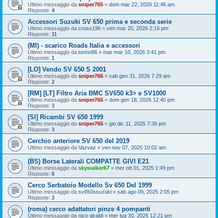
Ultimo messaggio da
sniper765
«
dom mar 22, 2026 11:46 am
Risposte:
4
Accessori Suzuki SV 650 prima e seconda serie
Ultimo messaggio da
cross196
«
ven mar 20, 2026 2:16 pm
Risposte:
11
(MI) - scarico Roads Italia e accessori
Ultimo messaggio da
tonno86
«
mar mar 10, 2026 3:41 pm
Risposte:
1
[LO] Vendo SV 650 S 2001
Ultimo messaggio da
sniper765
«
sab gen 31, 2026 7:29 am
Risposte:
2
[RM] [LT] Filtro Aria BMC SV650 k3> e SV1000
Ultimo messaggio da
sniper765
«
dom gen 18, 2026 12:40 pm
Risposte:
3
[SI] Ricambi SV 650 1999
Ultimo messaggio da
sniper765
«
gio dic 11, 2025 7:36 pm
Risposte:
3
Cerchio anteriore SV 650 del 2019
Ultimo messaggio da
Vazvaz
«
ven nov 07, 2025 10:02 am
(BS) Borse Laterali COMPATTE GIVI E21
Ultimo messaggio da
skywalker67
«
mer ott 01, 2025 1:49 pm
Risposte:
8
Cerco Serbatoio Modello Sv 650 Del 1999
Ultimo messaggio da
sv650ssuzuki
«
sab ago 09, 2025 2:05 pm
Risposte:
3
(roma) cerco adattatori pinze 4 pompanti
Ultimo messaggio da
nico giraldi
«
mer lug 30, 2025 12:21 pm