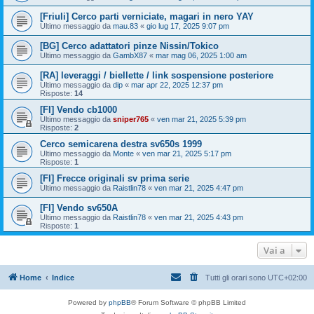
[Friuli] Cerco parti verniciate, magari in nero YAY
Ultimo messaggio da
mau.83
«
gio lug 17, 2025 9:07 pm
[BG] Cerco adattatori pinze Nissin/Tokico
Ultimo messaggio da
GambX87
«
mar mag 06, 2025 1:00 am
[RA] leveraggi / biellette / link sospensione posteriore
Ultimo messaggio da
dip
«
mar apr 22, 2025 12:37 pm
Risposte:
14
[FI] Vendo cb1000
Ultimo messaggio da
sniper765
«
ven mar 21, 2025 5:39 pm
Risposte:
2
Cerco semicarena destra sv650s 1999
Ultimo messaggio da
Monte
«
ven mar 21, 2025 5:17 pm
Risposte:
1
[FI] Frecce originali sv prima serie
Ultimo messaggio da
Raistlin78
«
ven mar 21, 2025 4:47 pm
[FI] Vendo sv650A
Ultimo messaggio da
Raistlin78
«
ven mar 21, 2025 4:43 pm
Risposte:
1
Vai a
Home
Indice
Tutti gli orari sono
UTC+02:00
Powered by
phpBB
® Forum Software © phpBB Limited