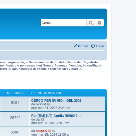
Cerca
Ricerca avanzata
Iscriviti
Login
n nuovo argomento, e Mantenimento dello stato Online del Registrato.
 esemplificativo e non esaustivo) Google Adsense, Youtube, ImageShack,
izzo di ogni tipologia di cookie esistente su sv-italia.it.
MESSAGGI
ULTIMO MESSAGGIO
CERCO PER SV 650 n DEL 2002:
6197
V
da
picipist
e
mar mar 31, 2026 3:24 pm
d
i
Re: [RM] [LT] Aprilia RS660 2…
26792
u
V
da
dip
l
e
mar apr 07, 2026 8:01 pm
t
d
i
i
V
da
sniper765
2259
m
u
e
ven mar 15, 2024 11:06 am