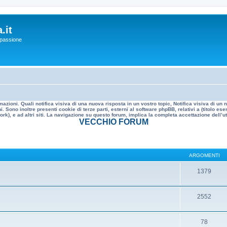
.it
a passione
mazioni. Quali notifica visiva di una nuova risposta in un vostro topic, Notifica visiva di u
. Sono inoltre presenti cookie di terze parti, esterni al software phpBB, relativi a (titolo
rk), e ad altri siti. La navigazione su questo forum, implica la completa accettazione dell’util
VECCHIO FORUM
ARGOMENTI
1379
2552
78