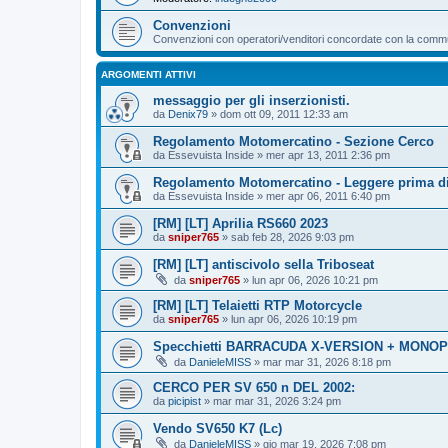
Convenzioni
Convenzioni con operatori/venditori concordate con la communi
ARGOMENTI ATTIVI
messaggio per gli inserzionisti.
da
Denix79
» dom ott 09, 2011 12:33 am
Regolamento Motomercatino - Sezione Cerco
da
Essevuista Inside
» mer apr 13, 2011 2:36 pm
Regolamento Motomercatino - Leggere prima di
da
Essevuista Inside
» mer apr 06, 2011 6:40 pm
[RM] [LT] Aprilia RS660 2023
da
sniper765
» sab feb 28, 2026 9:03 pm
[RM] [LT] antiscivolo sella Triboseat
da
sniper765
» lun apr 06, 2026 10:21 pm
[RM] [LT] Telaietti RTP Motorcycle
da
sniper765
» lun apr 06, 2026 10:19 pm
Specchietti BARRACUDA X-VERSION + MONOP
da
DanieleMISS
» mar mar 31, 2026 8:18 pm
CERCO PER SV 650 n DEL 2002:
da
picipist
» mar mar 31, 2026 3:24 pm
Vendo SV650 K7 (Lc)
da
DanieleMISS
» gio mar 19, 2026 7:08 pm