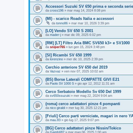
Accessori Suzuki SV 650 prima e seconda seri
da
cross196
» mar mag 14, 2024 8:08 pm
(MI) - scarico Roads Italia e accessori
da
tonno86
» mar mar 10, 2026 3:39 pm
[LO] Vendo SV 650 S 2001
da
mader-j
» mar dic 09, 2025 6:02 pm
[RM] [LT] Filtro Aria BMC SV650 k3> e SV1000
da
sniper765
» lun gen 15, 2024 3:48 pm
[SI] Ricambi SV 650 1999
da
lorenzino
» mer dic 10, 2025 2:39 pm
Cerchio anteriore SV 650 del 2019
da
Vazvaz
» ven nov 07, 2025 10:02 am
(BS) Borse Laterali COMPATTE GIVI E21
da
Paolo SV 1000 S
» gio apr 12, 2012 11:31 am
Cerco Serbatoio Modello Sv 650 Del 1999
da
sv650ssuzuki
» mer mag 22, 2024 9:04 am
(roma) cerco adattatori pinze 4 pompanti
da
nico giraldi
» mer lug 30, 2025 12:21 pm
[Friuli] Cerco parti verniciate, magari in nero Y
da
mau.83
» gio lug 17, 2025 9:07 pm
[BG] Cerco adattatori pinze Nissin/Tokico
da
GambX87
» mar mag 06, 2025 1:00 am