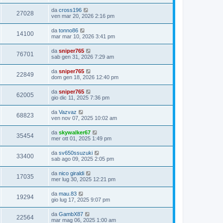
da
cross196
27028
ven mar 20, 2026 2:16 pm
da
tonno86
14100
mar mar 10, 2026 3:41 pm
da
sniper765
76701
sab gen 31, 2026 7:29 am
da
sniper765
22849
dom gen 18, 2026 12:40 pm
da
sniper765
62005
gio dic 11, 2025 7:36 pm
da
Vazvaz
68823
ven nov 07, 2025 10:02 am
da
skywalker67
35454
mer ott 01, 2025 1:49 pm
da
sv650ssuzuki
33400
sab ago 09, 2025 2:05 pm
da
nico giraldi
17035
mer lug 30, 2025 12:21 pm
da
mau.83
19294
gio lug 17, 2025 9:07 pm
da
GambX87
22564
mar mag 06, 2025 1:00 am