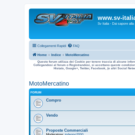
www.sv-italia
Sv Italia - Dai sapore all
Collegamenti Rapidi
FAQ
Home
Indice
MotoMercatino
Questo forum utilizza dei Cookie per tenere traccia di alcune infor
Collegandosi al forum o Registrandosi, si accettano queste condizioni
Histats, Google+, Twitter, Facebook, (e altri Social Netwo
MotoMercatino
FORUM
Compro
Vendo
Proposte Commerciali
Moderatore:
indegno2000