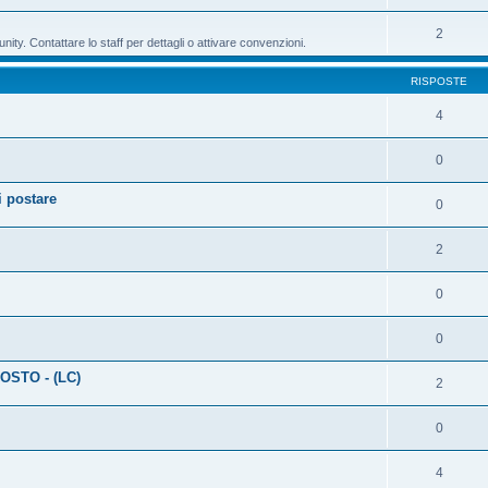
2
ty. Contattare lo staff per dettagli o attivare convenzioni.
RISPOSTE
4
0
 postare
0
2
0
0
OSTO - (LC)
2
0
4