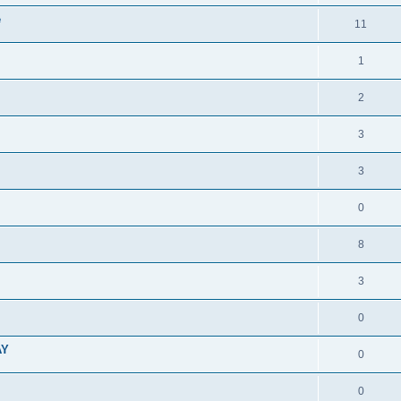
e
11
1
2
3
3
0
8
3
0
AY
0
0