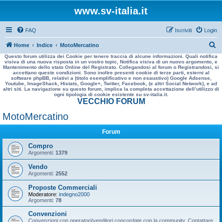
www.sv-italia.it
FAQ
Iscriviti
Login
C
Home
Indice
MotoMercatino
Questo forum utilizza dei Cookie per tenere traccia di alcune informazioni. Quali notifica
e
visiva di una nuova risposta in un vostro topic, Notifica visiva di un nuovo argomento, e
Mantenimento dello stato Online del Registrato. Collegandosi al forum o Registrandosi, si
r
accettano queste condizioni. Sono inoltre presenti cookie di terze parti, esterni al
software phpBB, relativi a (titolo esemplificativo e non esaustivo) Google Adsense,
c
Youtube, ImageShack, Histats, Google+, Twitter, Facebook, (e altri Social Network), e ad
altri siti. La navigazione su questo forum, implica la completa accettazione dell’utilizzo di
a
ogni tipologia di cookie esistente su sv-italia.it.
VECCHIO FORUM
MotoMercatino
Forum
Compro
Argomenti:
1379
Vendo
Argomenti:
2552
Proposte Commerciali
Moderatore:
indegno2000
Argomenti:
78
Convenzioni
Convenzioni con operatori/venditori concordate con la community. Contattare