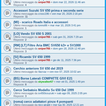
Ultimo messaggio da
sniper765
«
dom mar 22, 2026 11:46 am
Risposte:
4
Accessori Suzuki SV 650 prima e seconda serie
Ultimo messaggio da
cross196
«
ven mar 20, 2026 2:16 pm
Risposte:
11
(MI) - scarico Roads Italia e accessori
Ultimo messaggio da
tonno86
«
mar mar 10, 2026 3:41 pm
Risposte:
1
[LO] Vendo SV 650 S 2001
Ultimo messaggio da
sniper765
«
sab gen 31, 2026 7:29 am
Risposte:
2
[RM] [LT] Filtro Aria BMC SV650 k3> e SV1000
Ultimo messaggio da
sniper765
«
dom gen 18, 2026 12:40 pm
Risposte:
3
[SI] Ricambi SV 650 1999
Ultimo messaggio da
sniper765
«
gio dic 11, 2025 7:36 pm
Risposte:
3
Cerchio anteriore SV 650 del 2019
Ultimo messaggio da
Vazvaz
«
ven nov 07, 2025 10:02 am
(BS) Borse Laterali COMPATTE GIVI E21
Ultimo messaggio da
skywalker67
«
mer ott 01, 2025 1:49 pm
Risposte:
8
Cerco Serbatoio Modello Sv 650 Del 1999
Ultimo messaggio da
sv650ssuzuki
«
sab ago 09, 2025 2:05 pm
Risposte:
3
(roma) cerco adattatori pinze 4 pompanti
Ultimo messaggio da
nico giraldi
«
mer lug 30, 2025 12:21 pm