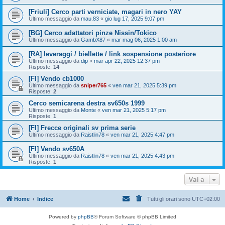
[Friuli] Cerco parti verniciate, magari in nero YAY
Ultimo messaggio da
mau.83
«
gio lug 17, 2025 9:07 pm
[BG] Cerco adattatori pinze Nissin/Tokico
Ultimo messaggio da
GambX87
«
mar mag 06, 2025 1:00 am
[RA] leveraggi / biellette / link sospensione posteriore
Ultimo messaggio da
dip
«
mar apr 22, 2025 12:37 pm
Risposte:
14
[FI] Vendo cb1000
Ultimo messaggio da
sniper765
«
ven mar 21, 2025 5:39 pm
Risposte:
2
Cerco semicarena destra sv650s 1999
Ultimo messaggio da
Monte
«
ven mar 21, 2025 5:17 pm
Risposte:
1
[FI] Frecce originali sv prima serie
Ultimo messaggio da
Raistlin78
«
ven mar 21, 2025 4:47 pm
[FI] Vendo sv650A
Ultimo messaggio da
Raistlin78
«
ven mar 21, 2025 4:43 pm
Risposte:
1
Vai a
Home
Indice
Tutti gli orari sono
UTC+02:00
Powered by
phpBB
® Forum Software © phpBB Limited