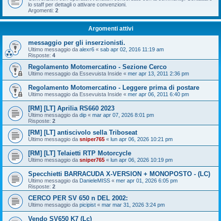
lo staff per dettagli o attivare convenzioni.
Argomenti:
2
Argomenti attivi
messaggio per gli inserzionisti.
Ultimo messaggio da
alexr6
«
sab apr 02, 2016 11:19 am
Risposte:
4
Regolamento Motomercatino - Sezione Cerco
Ultimo messaggio da
Essevuista Inside
«
mer apr 13, 2011 2:36 pm
Regolamento Motomercatino - Leggere prima di postare
Ultimo messaggio da
Essevuista Inside
«
mer apr 06, 2011 6:40 pm
[RM] [LT] Aprilia RS660 2023
Ultimo messaggio da
dip
«
mar apr 07, 2026 8:01 pm
Risposte:
2
[RM] [LT] antiscivolo sella Triboseat
Ultimo messaggio da
sniper765
«
lun apr 06, 2026 10:21 pm
[RM] [LT] Telaietti RTP Motorcycle
Ultimo messaggio da
sniper765
«
lun apr 06, 2026 10:19 pm
Specchietti BARRACUDA X-VERSION + MONOPOSTO - (LC)
Ultimo messaggio da
DanieleMISS
«
mer apr 01, 2026 6:05 pm
Risposte:
2
CERCO PER SV 650 n DEL 2002:
Ultimo messaggio da
picipist
«
mar mar 31, 2026 3:24 pm
Vendo SV650 K7 (Lc)