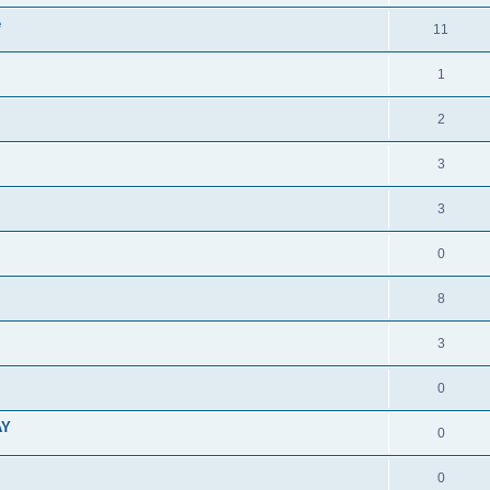
e
11
1
2
3
3
0
8
3
0
AY
0
0