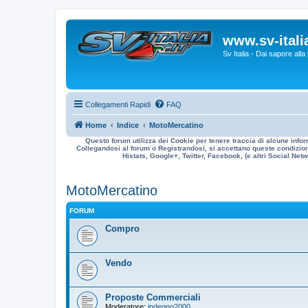
www.sv-italia
Sv Italia - Dai sapore all
Collegamenti Rapidi
FAQ
Home
Indice
MotoMercatino
Questo forum utilizza dei Cookie per tenere traccia di alcune infor
Collegandosi al forum o Registrandosi, si accettano queste condizioni
Histats, Google+, Twitter, Facebook, (e altri Social Netwo
MotoMercatino
FORUM
Compro
Vendo
Proposte Commerciali
Moderatore:
indegno2000