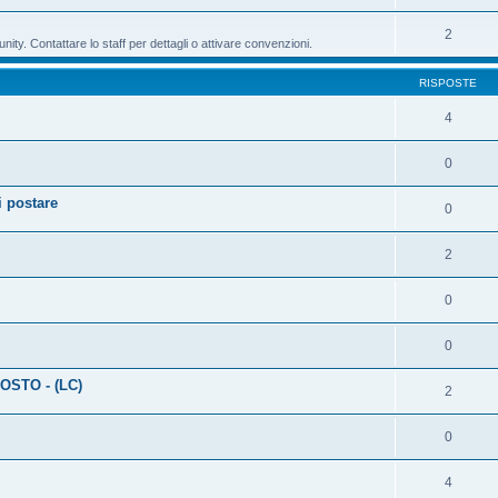
2
ty. Contattare lo staff per dettagli o attivare convenzioni.
RISPOSTE
4
0
 postare
0
2
0
0
OSTO - (LC)
2
0
4