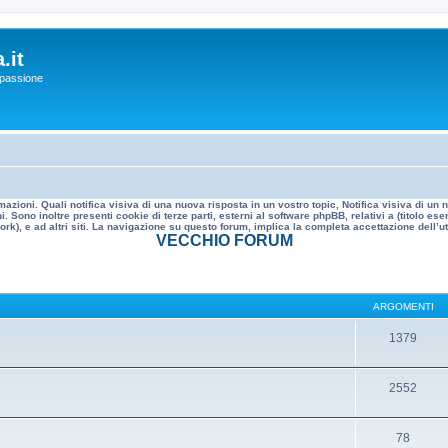
.it
a passione
mazioni. Quali notifica visiva di una nuova risposta in un vostro topic, Notifica visiva di u
. Sono inoltre presenti cookie di terze parti, esterni al software phpBB, relativi a (titolo
rk), e ad altri siti. La navigazione su questo forum, implica la completa accettazione dell’util
VECCHIO FORUM
ARGOMENTI
1379
2552
78