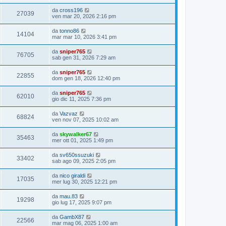
da
cross196
27039
ven mar 20, 2026 2:16 pm
da
tonno86
14104
mar mar 10, 2026 3:41 pm
da
sniper765
76705
sab gen 31, 2026 7:29 am
da
sniper765
22855
dom gen 18, 2026 12:40 pm
da
sniper765
62010
gio dic 11, 2025 7:36 pm
da
Vazvaz
68824
ven nov 07, 2025 10:02 am
da
skywalker67
35463
mer ott 01, 2025 1:49 pm
da
sv650ssuzuki
33402
sab ago 09, 2025 2:05 pm
da
nico giraldi
17035
mer lug 30, 2025 12:21 pm
da
mau.83
19298
gio lug 17, 2025 9:07 pm
da
GambX87
22566
mar mag 06, 2025 1:00 am