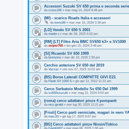
Accessori Suzuki SV 650 prima e seconda seri
da
cross196
» mar mag 14, 2024 8:08 pm
(MI) - scarico Roads Italia e accessori
da
tonno86
» mar mar 10, 2026 3:39 pm
[LO] Vendo SV 650 S 2001
da
mader-j
» mar dic 09, 2025 6:02 pm
[RM] [LT] Filtro Aria BMC SV650 k3> e SV1000
da
sniper765
» lun gen 15, 2024 3:48 pm
[SI] Ricambi SV 650 1999
da
lorenzino
» mer dic 10, 2025 2:39 pm
Cerchio anteriore SV 650 del 2019
da
Vazvaz
» ven nov 07, 2025 10:02 am
(BS) Borse Laterali COMPATTE GIVI E21
da
Paolo SV 1000 S
» gio apr 12, 2012 11:31 am
Cerco Serbatoio Modello Sv 650 Del 1999
da
sv650ssuzuki
» mer mag 22, 2024 9:04 am
(roma) cerco adattatori pinze 4 pompanti
da
nico giraldi
» mer lug 30, 2025 12:21 pm
[Friuli] Cerco parti verniciate, magari in nero Y
da
mau.83
» gio lug 17, 2025 9:07 pm
[BG] Cerco adattatori pinze Nissin/Tokico
da
GambX87
» mar mag 06, 2025 1:00 am