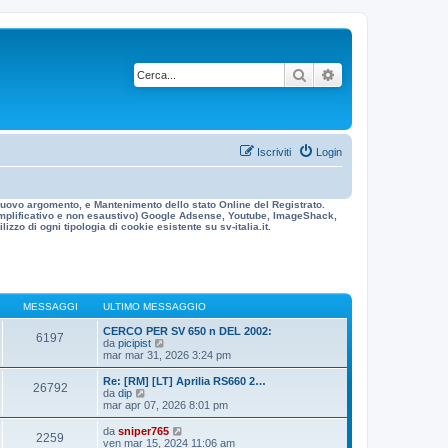
Cerca
Ricerca avanzata
Iscriviti
Login
n nuovo argomento, e Mantenimento dello stato Online del Registrato.
 esemplificativo e non esaustivo) Google Adsense, Youtube, ImageShack,
izzo di ogni tipologia di cookie esistente su sv-italia.it.
MESSAGGI
ULTIMO MESSAGGIO
CERCO PER SV 650 n DEL 2002:
6197
V
da
picipist
e
mar mar 31, 2026 3:24 pm
d
i
Re: [RM] [LT] Aprilia RS660 2…
26792
u
V
da
dip
l
e
mar apr 07, 2026 8:01 pm
t
d
i
i
V
da
sniper765
2259
m
u
e
ven mar 15, 2024 11:06 am