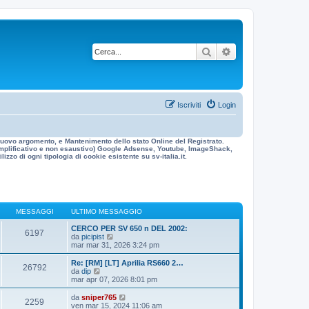
Cerca
Ricerca avanzata
Iscriviti
Login
n nuovo argomento, e Mantenimento dello stato Online del Registrato.
 esemplificativo e non esaustivo) Google Adsense, Youtube, ImageShack,
izzo di ogni tipologia di cookie esistente su sv-italia.it.
MESSAGGI
ULTIMO MESSAGGIO
CERCO PER SV 650 n DEL 2002:
6197
V
da
picipist
e
mar mar 31, 2026 3:24 pm
d
i
Re: [RM] [LT] Aprilia RS660 2…
26792
u
V
da
dip
l
e
mar apr 07, 2026 8:01 pm
t
d
i
i
V
da
sniper765
2259
m
u
e
ven mar 15, 2024 11:06 am