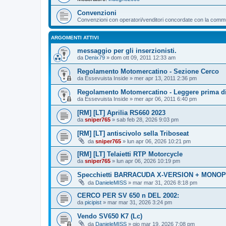
Convenzioni
Convenzioni con operatori/venditori concordate con la communi
ARGOMENTI ATTIVI
messaggio per gli inserzionisti.
da
Denix79
» dom ott 09, 2011 12:33 am
Regolamento Motomercatino - Sezione Cerco
da
Essevuista Inside
» mer apr 13, 2011 2:36 pm
Regolamento Motomercatino - Leggere prima di
da
Essevuista Inside
» mer apr 06, 2011 6:40 pm
[RM] [LT] Aprilia RS660 2023
da
sniper765
» sab feb 28, 2026 9:03 pm
[RM] [LT] antiscivolo sella Triboseat
da
sniper765
» lun apr 06, 2026 10:21 pm
[RM] [LT] Telaietti RTP Motorcycle
da
sniper765
» lun apr 06, 2026 10:19 pm
Specchietti BARRACUDA X-VERSION + MONOP
da
DanieleMISS
» mar mar 31, 2026 8:18 pm
CERCO PER SV 650 n DEL 2002:
da
picipist
» mar mar 31, 2026 3:24 pm
Vendo SV650 K7 (Lc)
da
DanieleMISS
» gio mar 19, 2026 7:08 pm