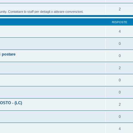
2
ty. Contattare lo staff per dettagli o attivare convenzioni.
RISPOSTE
4
0
 postare
0
2
0
0
OSTO - (LC)
2
0
4