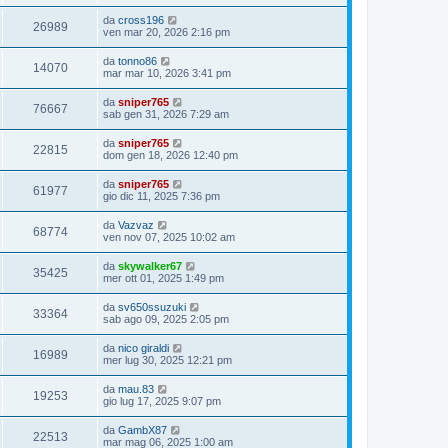
da
cross196
26989
ven mar 20, 2026 2:16 pm
da
tonno86
14070
mar mar 10, 2026 3:41 pm
da
sniper765
76667
sab gen 31, 2026 7:29 am
da
sniper765
22815
dom gen 18, 2026 12:40 pm
da
sniper765
61977
gio dic 11, 2025 7:36 pm
da
Vazvaz
68774
ven nov 07, 2025 10:02 am
da
skywalker67
35425
mer ott 01, 2025 1:49 pm
da
sv650ssuzuki
33364
sab ago 09, 2025 2:05 pm
da
nico giraldi
16989
mer lug 30, 2025 12:21 pm
da
mau.83
19253
gio lug 17, 2025 9:07 pm
da
GambX87
22513
mar mag 06, 2025 1:00 am