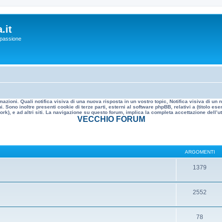
.it
a passione
mazioni. Quali notifica visiva di una nuova risposta in un vostro topic, Notifica visiva di u
. Sono inoltre presenti cookie di terze parti, esterni al software phpBB, relativi a (titolo
rk), e ad altri siti. La navigazione su questo forum, implica la completa accettazione dell’util
VECCHIO FORUM
ARGOMENTI
1379
2552
78