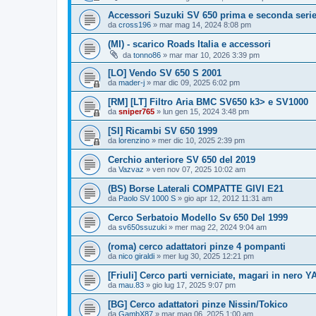
Accessori Suzuki SV 650 prima e seconda seri
da
cross196
» mar mag 14, 2024 8:08 pm
(MI) - scarico Roads Italia e accessori
da
tonno86
» mar mar 10, 2026 3:39 pm
[LO] Vendo SV 650 S 2001
da
mader-j
» mar dic 09, 2025 6:02 pm
[RM] [LT] Filtro Aria BMC SV650 k3> e SV1000
da
sniper765
» lun gen 15, 2024 3:48 pm
[SI] Ricambi SV 650 1999
da
lorenzino
» mer dic 10, 2025 2:39 pm
Cerchio anteriore SV 650 del 2019
da
Vazvaz
» ven nov 07, 2025 10:02 am
(BS) Borse Laterali COMPATTE GIVI E21
da
Paolo SV 1000 S
» gio apr 12, 2012 11:31 am
Cerco Serbatoio Modello Sv 650 Del 1999
da
sv650ssuzuki
» mer mag 22, 2024 9:04 am
(roma) cerco adattatori pinze 4 pompanti
da
nico giraldi
» mer lug 30, 2025 12:21 pm
[Friuli] Cerco parti verniciate, magari in nero Y
da
mau.83
» gio lug 17, 2025 9:07 pm
[BG] Cerco adattatori pinze Nissin/Tokico
da
GambX87
» mar mag 06, 2025 1:00 am