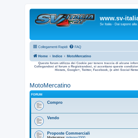
www.sv-italia
Sv Italia - Dai sapore all
Collegamenti Rapidi
FAQ
Home
Indice
MotoMercatino
Questo forum utilizza dei Cookie per tenere traccia di alcune infor
Collegandosi al forum o Registrandosi, si accettano queste condizioni
Histats, Google+, Twitter, Facebook, (e altri Social Netwo
MotoMercatino
FORUM
Compro
Vendo
Proposte Commerciali
Moderatore:
indegno2000