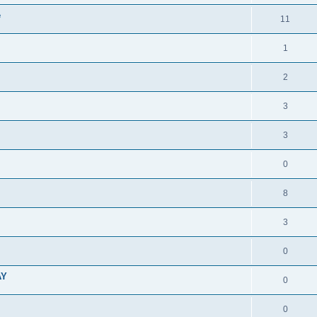
e
11
1
2
3
3
0
8
3
0
AY
0
0