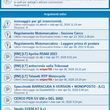
lo staff per dettagli o attivare convenzioni.
Argomenti:
2
Argomenti attivi
messaggio per gli inserzionisti.
Ultimo messaggio da
alexr6
«
sab apr 02, 2016 11:19 am
Risposte:
4
Regolamento Motomercatino - Sezione Cerco
Ultimo messaggio da
Essevuista Inside
«
mer apr 13, 2011 2:36 pm
Regolamento Motomercatino - Leggere prima di postare
Ultimo messaggio da
Essevuista Inside
«
mer apr 06, 2011 6:40 pm
[RM] [LT] Aprilia RS660 2023
Ultimo messaggio da
dip
«
mar apr 07, 2026 8:01 pm
Risposte:
2
[RM] [LT] antiscivolo sella Triboseat
Ultimo messaggio da
sniper765
«
lun apr 06, 2026 10:21 pm
[RM] [LT] Telaietti RTP Motorcycle
Ultimo messaggio da
sniper765
«
lun apr 06, 2026 10:19 pm
Specchietti BARRACUDA X-VERSION + MONOPOSTO - (LC)
Ultimo messaggio da
DanieleMISS
«
mer apr 01, 2026 6:05 pm
Risposte:
2
CERCO PER SV 650 n DEL 2002:
Ultimo messaggio da
picipist
«
mar mar 31, 2026 3:24 pm
Vendo SV650 K7 (Lc)