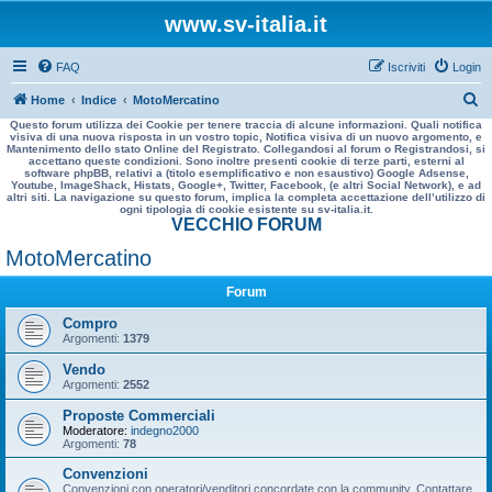
www.sv-italia.it
FAQ
Iscriviti
Login
C
Home
Indice
MotoMercatino
Questo forum utilizza dei Cookie per tenere traccia di alcune informazioni. Quali notifica
e
visiva di una nuova risposta in un vostro topic, Notifica visiva di un nuovo argomento, e
Mantenimento dello stato Online del Registrato. Collegandosi al forum o Registrandosi, si
r
accettano queste condizioni. Sono inoltre presenti cookie di terze parti, esterni al
software phpBB, relativi a (titolo esemplificativo e non esaustivo) Google Adsense,
c
Youtube, ImageShack, Histats, Google+, Twitter, Facebook, (e altri Social Network), e ad
altri siti. La navigazione su questo forum, implica la completa accettazione dell’utilizzo di
a
ogni tipologia di cookie esistente su sv-italia.it.
VECCHIO FORUM
MotoMercatino
Forum
Compro
Argomenti:
1379
Vendo
Argomenti:
2552
Proposte Commerciali
Moderatore:
indegno2000
Argomenti:
78
Convenzioni
Convenzioni con operatori/venditori concordate con la community. Contattare