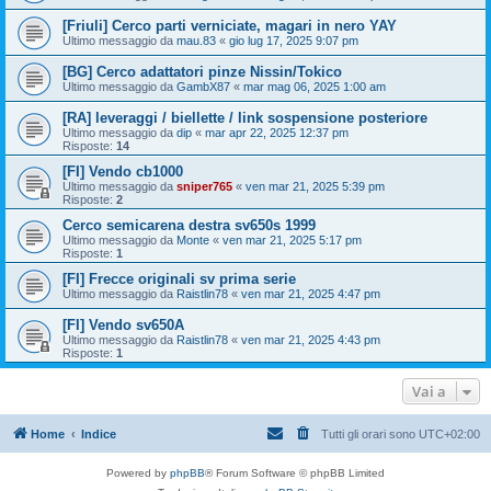
[Friuli] Cerco parti verniciate, magari in nero YAY
Ultimo messaggio da
mau.83
«
gio lug 17, 2025 9:07 pm
[BG] Cerco adattatori pinze Nissin/Tokico
Ultimo messaggio da
GambX87
«
mar mag 06, 2025 1:00 am
[RA] leveraggi / biellette / link sospensione posteriore
Ultimo messaggio da
dip
«
mar apr 22, 2025 12:37 pm
Risposte:
14
[FI] Vendo cb1000
Ultimo messaggio da
sniper765
«
ven mar 21, 2025 5:39 pm
Risposte:
2
Cerco semicarena destra sv650s 1999
Ultimo messaggio da
Monte
«
ven mar 21, 2025 5:17 pm
Risposte:
1
[FI] Frecce originali sv prima serie
Ultimo messaggio da
Raistlin78
«
ven mar 21, 2025 4:47 pm
[FI] Vendo sv650A
Ultimo messaggio da
Raistlin78
«
ven mar 21, 2025 4:43 pm
Risposte:
1
Vai a
Home
Indice
Tutti gli orari sono
UTC+02:00
Powered by
phpBB
® Forum Software © phpBB Limited