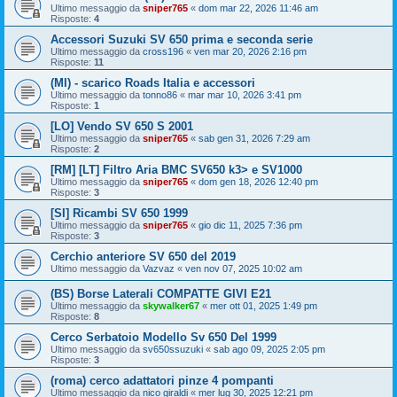
Ultimo messaggio da
sniper765
«
dom mar 22, 2026 11:46 am
Risposte:
4
Accessori Suzuki SV 650 prima e seconda serie
Ultimo messaggio da
cross196
«
ven mar 20, 2026 2:16 pm
Risposte:
11
(MI) - scarico Roads Italia e accessori
Ultimo messaggio da
tonno86
«
mar mar 10, 2026 3:41 pm
Risposte:
1
[LO] Vendo SV 650 S 2001
Ultimo messaggio da
sniper765
«
sab gen 31, 2026 7:29 am
Risposte:
2
[RM] [LT] Filtro Aria BMC SV650 k3> e SV1000
Ultimo messaggio da
sniper765
«
dom gen 18, 2026 12:40 pm
Risposte:
3
[SI] Ricambi SV 650 1999
Ultimo messaggio da
sniper765
«
gio dic 11, 2025 7:36 pm
Risposte:
3
Cerchio anteriore SV 650 del 2019
Ultimo messaggio da
Vazvaz
«
ven nov 07, 2025 10:02 am
(BS) Borse Laterali COMPATTE GIVI E21
Ultimo messaggio da
skywalker67
«
mer ott 01, 2025 1:49 pm
Risposte:
8
Cerco Serbatoio Modello Sv 650 Del 1999
Ultimo messaggio da
sv650ssuzuki
«
sab ago 09, 2025 2:05 pm
Risposte:
3
(roma) cerco adattatori pinze 4 pompanti
Ultimo messaggio da
nico giraldi
«
mer lug 30, 2025 12:21 pm