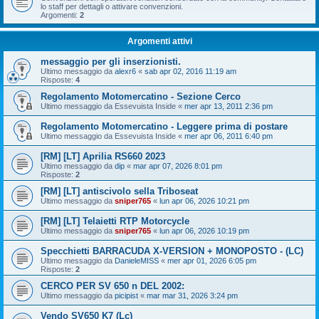
lo staff per dettagli o attivare convenzioni.
Argomenti:
2
Argomenti attivi
messaggio per gli inserzionisti.
Ultimo messaggio da
alexr6
«
sab apr 02, 2016 11:19 am
Risposte:
4
Regolamento Motomercatino - Sezione Cerco
Ultimo messaggio da
Essevuista Inside
«
mer apr 13, 2011 2:36 pm
Regolamento Motomercatino - Leggere prima di postare
Ultimo messaggio da
Essevuista Inside
«
mer apr 06, 2011 6:40 pm
[RM] [LT] Aprilia RS660 2023
Ultimo messaggio da
dip
«
mar apr 07, 2026 8:01 pm
Risposte:
2
[RM] [LT] antiscivolo sella Triboseat
Ultimo messaggio da
sniper765
«
lun apr 06, 2026 10:21 pm
[RM] [LT] Telaietti RTP Motorcycle
Ultimo messaggio da
sniper765
«
lun apr 06, 2026 10:19 pm
Specchietti BARRACUDA X-VERSION + MONOPOSTO - (LC)
Ultimo messaggio da
DanieleMISS
«
mer apr 01, 2026 6:05 pm
Risposte:
2
CERCO PER SV 650 n DEL 2002:
Ultimo messaggio da
picipist
«
mar mar 31, 2026 3:24 pm
Vendo SV650 K7 (Lc)