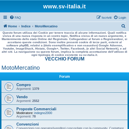
www.sv-italia.it
FAQ
Iscriviti
Login
C
Home
Indice
MotoMercatino
Questo forum utilizza dei Cookie per tenere traccia di alcune informazioni. Quali notifica
e
visiva di una nuova risposta in un vostro topic, Notifica visiva di un nuovo argomento, e
Mantenimento dello stato Online del Registrato. Collegandosi al forum o Registrandosi, si
r
accettano queste condizioni. Sono inoltre presenti cookie di terze parti, esterni al
software phpBB, relativi a (titolo esemplificativo e non esaustivo) Google Adsense,
c
Youtube, ImageShack, Histats, Google+, Twitter, Facebook, (e altri Social Network), e ad
altri siti. La navigazione su questo forum, implica la completa accettazione dell’utilizzo di
a
ogni tipologia di cookie esistente su sv-italia.it.
VECCHIO FORUM
MotoMercatino
Forum
Compro
Argomenti:
1379
Vendo
Argomenti:
2552
Proposte Commerciali
Moderatore:
indegno2000
Argomenti:
78
Convenzioni
Convenzioni con operatori/venditori concordate con la community. Contattare