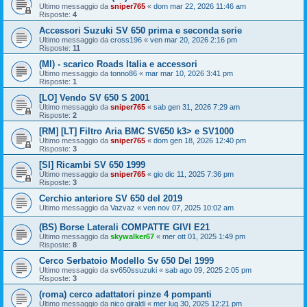
Ultimo messaggio da
sniper765
«
dom mar 22, 2026 11:46 am
Risposte:
4
Accessori Suzuki SV 650 prima e seconda serie
Ultimo messaggio da
cross196
«
ven mar 20, 2026 2:16 pm
Risposte:
11
(MI) - scarico Roads Italia e accessori
Ultimo messaggio da
tonno86
«
mar mar 10, 2026 3:41 pm
Risposte:
1
[LO] Vendo SV 650 S 2001
Ultimo messaggio da
sniper765
«
sab gen 31, 2026 7:29 am
Risposte:
2
[RM] [LT] Filtro Aria BMC SV650 k3> e SV1000
Ultimo messaggio da
sniper765
«
dom gen 18, 2026 12:40 pm
Risposte:
3
[SI] Ricambi SV 650 1999
Ultimo messaggio da
sniper765
«
gio dic 11, 2025 7:36 pm
Risposte:
3
Cerchio anteriore SV 650 del 2019
Ultimo messaggio da
Vazvaz
«
ven nov 07, 2025 10:02 am
(BS) Borse Laterali COMPATTE GIVI E21
Ultimo messaggio da
skywalker67
«
mer ott 01, 2025 1:49 pm
Risposte:
8
Cerco Serbatoio Modello Sv 650 Del 1999
Ultimo messaggio da
sv650ssuzuki
«
sab ago 09, 2025 2:05 pm
Risposte:
3
(roma) cerco adattatori pinze 4 pompanti
Ultimo messaggio da
nico giraldi
«
mer lug 30, 2025 12:21 pm