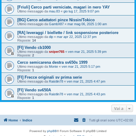
[Friuli] Cerco parti verniciate, magari in nero YAY
Ultimo messaggio da
mau.83
«
gio lug 17, 2025 9:07 pm
[BG] Cerco adattatori pinze Nissin/Tokico
Ultimo messaggio da
GambX87
«
mar mag 06, 2025 1:00 am
[RA] leveraggi / biellette / link sospensione posteriore
Ultimo messaggio da
dip
«
mar apr 22, 2025 12:37 pm
Risposte:
14
[FI] Vendo cb1000
Ultimo messaggio da
sniper765
«
ven mar 21, 2025 5:39 pm
Risposte:
2
Cerco semicarena destra sv650s 1999
Ultimo messaggio da
Monte
«
ven mar 21, 2025 5:17 pm
Risposte:
1
[FI] Frecce originali sv prima serie
Ultimo messaggio da
Raistlin78
«
ven mar 21, 2025 4:47 pm
[FI] Vendo sv650A
Ultimo messaggio da
Raistlin78
«
ven mar 21, 2025 4:43 pm
Risposte:
1
Vai a
Home
Indice
Tutti gli orari sono
UTC+02:00
Powered by
phpBB
® Forum Software © phpBB Limited