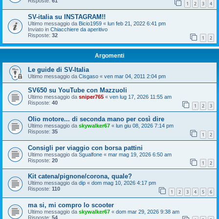
Risposte:
61
1
2
3
4
SV-italia su INSTAGRAM!!
Ultimo messaggio da
Bicio1959
«
lun feb 21, 2022 6:41 pm
Inviato in
Chiacchiere da aperitivo
Risposte:
32
1
2
Argomenti
Le guide di SV-Italia
Ultimo messaggio da
Cisgaso
«
ven mar 04, 2011 2:04 pm
SV650 su YouTube con Mazzuoli
Ultimo messaggio da
sniper765
«
ven lug 17, 2026 11:55 am
Risposte:
40
1
2
3
Olio motore... di seconda mano per così dire
Ultimo messaggio da
skywalker67
«
lun giu 08, 2026 7:14 pm
Risposte:
35
1
2
Consigli per viaggio con borsa pattini
Ultimo messaggio da
Sgualfone
«
mar mag 19, 2026 6:50 am
Risposte:
20
1
2
Kit catena/pignone/corona, quale?
Ultimo messaggio da
dip
«
dom mag 10, 2026 4:17 pm
Risposte:
110
1
2
3
4
5
6
ma si, mi compro lo scooter
Ultimo messaggio da
skywalker67
«
dom mar 29, 2026 9:38 am
Risposte:
54