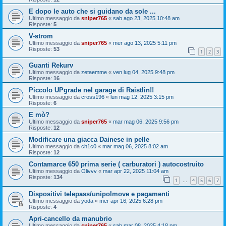
E dopo le auto che si guidano da sole ...
Ultimo messaggio da
sniper765
«
sab ago 23, 2025 10:48 am
Risposte:
5
V-strom
Ultimo messaggio da
sniper765
«
mer ago 13, 2025 5:11 pm
Risposte:
53
1
2
3
Guanti Rekurv
Ultimo messaggio da
zetaemme
«
ven lug 04, 2025 9:48 pm
Risposte:
16
Piccolo UPgrade nel garage di Raistlin!!
Ultimo messaggio da
cross196
«
lun mag 12, 2025 3:15 pm
Risposte:
6
E mò?
Ultimo messaggio da
sniper765
«
mar mag 06, 2025 9:56 pm
Risposte:
12
Modificare una giacca Dainese in pelle
Ultimo messaggio da
ch1c0
«
mar mag 06, 2025 8:02 am
Risposte:
12
Contamarce 650 prima serie ( carburatori ) autocostruito
Ultimo messaggio da
Olivvv
«
mar apr 22, 2025 11:04 am
Risposte:
134
1
4
5
6
7
…
Dispositivi telepass/unipolmove e pagamenti
Ultimo messaggio da
yoda
«
mer apr 16, 2025 6:28 pm
Risposte:
4
Apri-cancello da manubrio
Ultimo messaggio da
sniper765
«
sab mar 08, 2025 4:18 pm