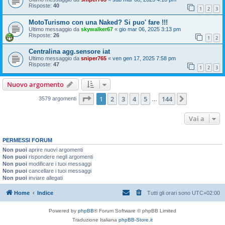
Risposte:
40
1
2
3
MotoTurismo con una Naked? Si puo' fare !!!
Ultimo messaggio da
skywalker67
«
gio mar 06, 2025 3:13 pm
Risposte:
26
1
2
Centralina agg.sensore iat
Ultimo messaggio da
sniper765
«
ven gen 17, 2025 7:58 pm
Risposte:
47
1
2
3
Nuovo argomento
Pagina
1
di
144
1
2
3
4
5
144
Prossimo
3579 argomenti
…
Vai a
PERMESSI FORUM
Non puoi
aprire nuovi argomenti
Non puoi
rispondere negli argomenti
Non puoi
modificare i tuoi messaggi
Non puoi
cancellare i tuoi messaggi
Non puoi
inviare allegati
Home
Indice
Tutti gli orari sono
UTC+02:00
Powered by
phpBB
® Forum Software © phpBB Limited
Traduzione Italiana
phpBB-Store.it