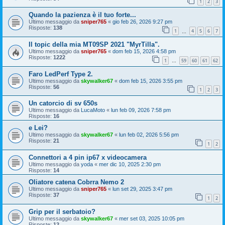
1
2
3
Quando la pazienza è il tuo forte...
Ultimo messaggio da
sniper765
«
gio feb 26, 2026 9:27 pm
Risposte:
138
1
4
5
6
7
…
Il topic della mia MT09SP 2021 "MyrTilla".
Ultimo messaggio da
sniper765
«
dom feb 15, 2026 4:58 pm
Risposte:
1222
1
59
60
61
62
…
Faro LedPerf Type 2.
Ultimo messaggio da
skywalker67
«
dom feb 15, 2026 3:55 pm
Risposte:
56
1
2
3
Un catorcio di sv 650s
Ultimo messaggio da
LucaMoto
«
lun feb 09, 2026 7:58 pm
Risposte:
16
e Lei?
Ultimo messaggio da
skywalker67
«
lun feb 02, 2026 5:56 pm
Risposte:
21
1
2
Connettori a 4 pin ip67 x videocamera
Ultimo messaggio da
yoda
«
mer dic 10, 2025 2:30 pm
Risposte:
14
Oliatore catena Cobrra Nemo 2
Ultimo messaggio da
sniper765
«
lun set 29, 2025 3:47 pm
Risposte:
37
1
2
Grip per il serbatoio?
Ultimo messaggio da
skywalker67
«
mer set 03, 2025 10:05 pm
Risposte:
12