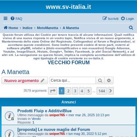
www.sv-italia.it
FAQ
Iscriviti
Login
C
Home
Indice
MotoManetta
A Manetta
Questo forum utilizza dei Cookie per tenere traccia di alcune informazioni. Quali notifica
e
visiva di una nuova risposta in un vostro topic, Notifica visiva di un nuovo argomento, e
Mantenimento dello stato Online del Registrato. Collegandosi al forum o Registrandosi, si
r
accettano queste condizioni. Sono inoltre presenti cookie di terze parti, esterni al
software phpBB, relativi a (titolo esemplificativo e non esaustivo) Google Adsense,
c
Youtube, ImageShack, Histats, Google+, Twitter, Facebook, (e altri Social Network), e ad
altri siti. La navigazione su questo forum, implica la completa accettazione dell’utilizzo di
a
ogni tipologia di cookie esistente su sv-italia.it.
VECCHIO FORUM
A Manetta
Cerca
Ricerca avan
Nuovo argomento
Pagina
1
di
144
1
2
3
4
5
144
Prossimo
3579 argomenti
…
Annunci
Prodotti Fluip e AdditiviBlue
Ultimo messaggio da
sniper765
«
mer mar 26, 2025 10:13 pm
Inviato in
Vendo
Risposte:
1
[proposta] Le nuove maglie del Forum
Ultimo messaggio da
sniper765
«
lun mag 30, 2022 5:12 pm