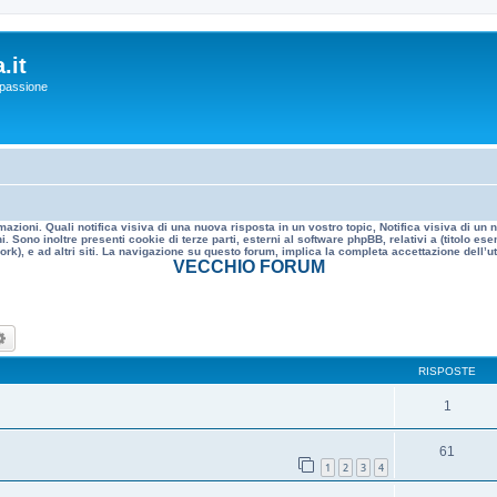
.it
a passione
mazioni. Quali notifica visiva di una nuova risposta in un vostro topic, Notifica visiva di u
. Sono inoltre presenti cookie di terze parti, esterni al software phpBB, relativi a (titolo
rk), e ad altri siti. La navigazione su questo forum, implica la completa accettazione dell’util
VECCHIO FORUM
ca
Ricerca avanzata
RISPOSTE
1
61
1
2
3
4