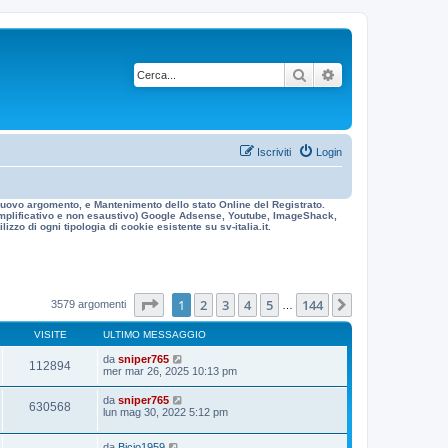
Cerca
Ricerca avanzata
Iscriviti
Login
n nuovo argomento, e Mantenimento dello stato Online del Registrato.
 esemplificativo e non esaustivo) Google Adsense, Youtube, ImageShack,
izzo di ogni tipologia di cookie esistente su sv-italia.it.
Pagina
1
di
144
1
2
3
4
5
144
Prossimo
3579 argomenti
…
VISITE
ULTIMO MESSAGGIO
da
sniper765
112894
mer mar 26, 2025 10:13 pm
da
sniper765
630568
lun mag 30, 2022 5:12 pm
da
Bicio1959