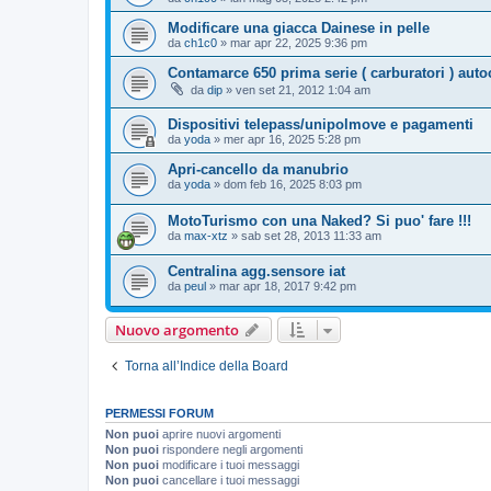
Modificare una giacca Dainese in pelle
da
ch1c0
» mar apr 22, 2025 9:36 pm
Contamarce 650 prima serie ( carburatori ) auto
da
dip
» ven set 21, 2012 1:04 am
Dispositivi telepass/unipolmove e pagamenti
da
yoda
» mer apr 16, 2025 5:28 pm
Apri-cancello da manubrio
da
yoda
» dom feb 16, 2025 8:03 pm
MotoTurismo con una Naked? Si puo' fare !!!
da
max-xtz
» sab set 28, 2013 11:33 am
Centralina agg.sensore iat
da
peul
» mar apr 18, 2017 9:42 pm
Nuovo argomento
Torna all’Indice della Board
PERMESSI FORUM
Non puoi
aprire nuovi argomenti
Non puoi
rispondere negli argomenti
Non puoi
modificare i tuoi messaggi
Non puoi
cancellare i tuoi messaggi