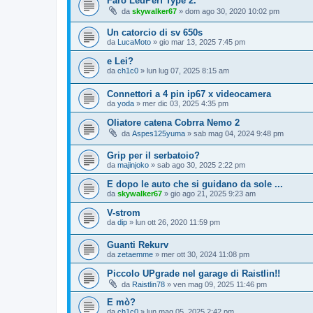
Faro LedPerf Type 2.
da
skywalker67
» dom ago 30, 2020 10:02 pm
Un catorcio di sv 650s
da
LucaMoto
» gio mar 13, 2025 7:45 pm
e Lei?
da
ch1c0
» lun lug 07, 2025 8:15 am
Connettori a 4 pin ip67 x videocamera
da
yoda
» mer dic 03, 2025 4:35 pm
Oliatore catena Cobrra Nemo 2
da
Aspes125yuma
» sab mag 04, 2024 9:48 pm
Grip per il serbatoio?
da
majinjoko
» sab ago 30, 2025 2:22 pm
E dopo le auto che si guidano da sole ...
da
skywalker67
» gio ago 21, 2025 9:23 am
V-strom
da
dip
» lun ott 26, 2020 11:59 pm
Guanti Rekurv
da
zetaemme
» mer ott 30, 2024 11:08 pm
Piccolo UPgrade nel garage di Raistlin!!
da
Raistlin78
» ven mag 09, 2025 11:46 pm
E mò?
da
ch1c0
» lun mag 05, 2025 2:42 pm