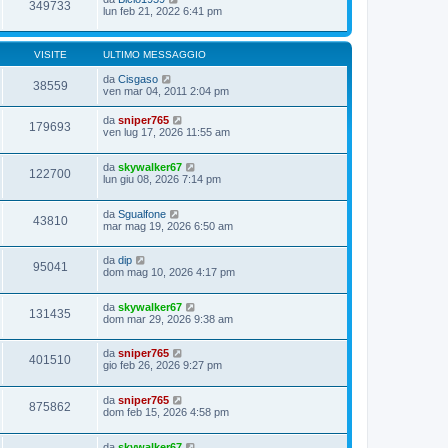
349733
lun feb 21, 2022 6:41 pm
VISITE
ULTIMO MESSAGGIO
da
Cisgaso
38559
ven mar 04, 2011 2:04 pm
da
sniper765
179693
ven lug 17, 2026 11:55 am
da
skywalker67
122700
lun giu 08, 2026 7:14 pm
da
Sgualfone
43810
mar mag 19, 2026 6:50 am
da
dip
95041
dom mag 10, 2026 4:17 pm
da
skywalker67
131435
dom mar 29, 2026 9:38 am
da
sniper765
401510
gio feb 26, 2026 9:27 pm
da
sniper765
875862
dom feb 15, 2026 4:58 pm
da
skywalker67