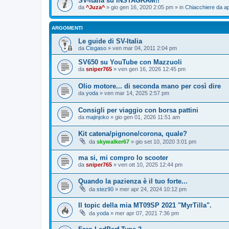
SV-italia su INSTAGRAM!!
da
^Juza^
» gio gen 16, 2020 2:05 pm » in
Chiacchiere da ap
ARGOMENTI
Le guide di SV-Italia
da
Cisgaso
» ven mar 04, 2011 2:04 pm
SV650 su YouTube con Mazzuoli
da
sniper765
» ven gen 16, 2026 12:45 pm
Olio motore... di seconda mano per così dire
da
yoda
» ven mar 14, 2025 2:57 pm
Consigli per viaggio con borsa pattini
da
majinjoko
» gio gen 01, 2026 11:51 am
Kit catena/pignone/corona, quale?
da
skywalker67
» gio set 10, 2020 3:01 pm
ma si, mi compro lo scooter
da
sniper765
» ven ott 10, 2025 12:44 pm
Quando la pazienza è il tuo forte...
da
stez90
» mer apr 24, 2024 10:12 pm
Il topic della mia MT09SP 2021 "MyrTilla".
da
yoda
» mer apr 07, 2021 7:36 pm