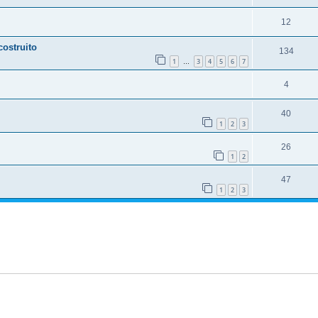
12
costruito
134
1
3
4
5
6
7
…
4
40
1
2
3
26
1
2
47
1
2
3