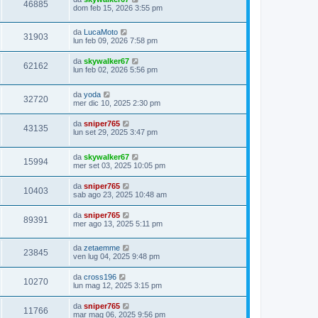
46885
dom feb 15, 2026 3:55 pm
da
LucaMoto
31903
lun feb 09, 2026 7:58 pm
da
skywalker67
62162
lun feb 02, 2026 5:56 pm
da
yoda
32720
mer dic 10, 2025 2:30 pm
da
sniper765
43135
lun set 29, 2025 3:47 pm
da
skywalker67
15994
mer set 03, 2025 10:05 pm
da
sniper765
10403
sab ago 23, 2025 10:48 am
da
sniper765
89391
mer ago 13, 2025 5:11 pm
da
zetaemme
23845
ven lug 04, 2025 9:48 pm
da
cross196
10270
lun mag 12, 2025 3:15 pm
da
sniper765
11766
mar mag 06, 2025 9:56 pm