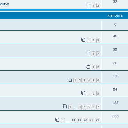
32
eritivo
1
2
RISPOSTE
0
40
1
2
3
35
1
2
20
1
2
110
1
2
3
4
5
6
54
1
2
3
138
1
3
4
5
6
7
…
1222
1
58
59
60
61
62
…