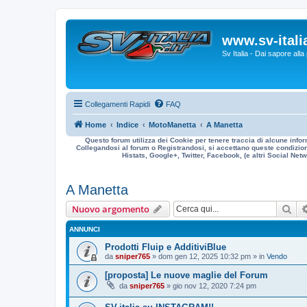
www.sv-italia
Sv Italia - Dai sapore all
Collegamenti Rapidi
FAQ
Home
Indice
MotoManetta
A Manetta
Questo forum utilizza dei Cookie per tenere traccia di alcune infor
Collegandosi al forum o Registrandosi, si accettano queste condizioni
Histats, Google+, Twitter, Facebook, (e altri Social Netwo
A Manetta
Cer
Nuovo argomento
ANNUNCI
Prodotti Fluip e AdditiviBlue
da
sniper765
» dom gen 12, 2025 10:32 pm » in
Vendo
[proposta] Le nuove maglie del Forum
da
sniper765
» gio nov 12, 2020 7:24 pm