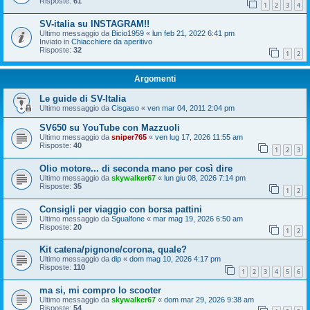
Risposte:
61
1
2
3
4
SV-italia su INSTAGRAM!!
Ultimo messaggio da
Bicio1959
«
lun feb 21, 2022 6:41 pm
Inviato in
Chiacchiere da aperitivo
Risposte:
32
1
2
Argomenti
Le guide di SV-Italia
Ultimo messaggio da
Cisgaso
«
ven mar 04, 2011 2:04 pm
SV650 su YouTube con Mazzuoli
Ultimo messaggio da
sniper765
«
ven lug 17, 2026 11:55 am
Risposte:
40
1
2
3
Olio motore... di seconda mano per così dire
Ultimo messaggio da
skywalker67
«
lun giu 08, 2026 7:14 pm
Risposte:
35
1
2
Consigli per viaggio con borsa pattini
Ultimo messaggio da
Sgualfone
«
mar mag 19, 2026 6:50 am
Risposte:
20
1
2
Kit catena/pignone/corona, quale?
Ultimo messaggio da
dip
«
dom mag 10, 2026 4:17 pm
Risposte:
110
1
2
3
4
5
6
ma si, mi compro lo scooter
Ultimo messaggio da
skywalker67
«
dom mar 29, 2026 9:38 am
Risposte:
54