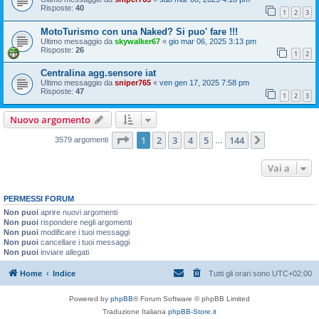
Risposte:
40
1
2
3
MotoTurismo con una Naked? Si puo' fare !!!
Ultimo messaggio da
skywalker67
«
gio mar 06, 2025 3:13 pm
Risposte:
26
1
2
Centralina agg.sensore iat
Ultimo messaggio da
sniper765
«
ven gen 17, 2025 7:58 pm
Risposte:
47
1
2
3
Nuovo argomento
Pagina
1
di
144
1
2
3
4
5
144
Prossimo
3579 argomenti
…
Vai a
PERMESSI FORUM
Non puoi
aprire nuovi argomenti
Non puoi
rispondere negli argomenti
Non puoi
modificare i tuoi messaggi
Non puoi
cancellare i tuoi messaggi
Non puoi
inviare allegati
Home
Indice
Tutti gli orari sono
UTC+02:00
Powered by
phpBB
® Forum Software © phpBB Limited
Traduzione Italiana
phpBB-Store.it