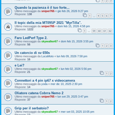
1
2
3
Quando la pazienza è il tuo forte...
Ultimo messaggio da
sniper765
«
gio feb 26, 2026 9:27 pm
Risposte:
138
1
4
5
6
7
…
Il topic della mia MT09SP 2021 "MyrTilla".
Ultimo messaggio da
sniper765
«
dom feb 15, 2026 4:58 pm
Risposte:
1222
1
59
60
61
62
…
Faro LedPerf Type 2.
Ultimo messaggio da
skywalker67
«
dom feb 15, 2026 3:55 pm
Risposte:
56
1
2
3
Un catorcio di sv 650s
Ultimo messaggio da
LucaMoto
«
lun feb 09, 2026 7:58 pm
Risposte:
16
e Lei?
Ultimo messaggio da
skywalker67
«
lun feb 02, 2026 5:56 pm
Risposte:
21
1
2
Connettori a 4 pin ip67 x videocamera
Ultimo messaggio da
yoda
«
mer dic 10, 2025 2:30 pm
Risposte:
14
Oliatore catena Cobrra Nemo 2
Ultimo messaggio da
sniper765
«
lun set 29, 2025 3:47 pm
Risposte:
37
1
2
Grip per il serbatoio?
Ultimo messaggio da
skywalker67
«
mer set 03, 2025 10:05 pm
Risposte:
12