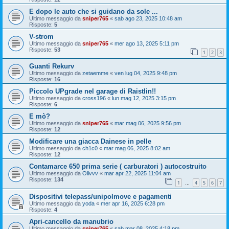
E dopo le auto che si guidano da sole ...
Ultimo messaggio da
sniper765
«
sab ago 23, 2025 10:48 am
Risposte:
5
V-strom
Ultimo messaggio da
sniper765
«
mer ago 13, 2025 5:11 pm
Risposte:
53
1
2
3
Guanti Rekurv
Ultimo messaggio da
zetaemme
«
ven lug 04, 2025 9:48 pm
Risposte:
16
Piccolo UPgrade nel garage di Raistlin!!
Ultimo messaggio da
cross196
«
lun mag 12, 2025 3:15 pm
Risposte:
6
E mò?
Ultimo messaggio da
sniper765
«
mar mag 06, 2025 9:56 pm
Risposte:
12
Modificare una giacca Dainese in pelle
Ultimo messaggio da
ch1c0
«
mar mag 06, 2025 8:02 am
Risposte:
12
Contamarce 650 prima serie ( carburatori ) autocostruito
Ultimo messaggio da
Olivvv
«
mar apr 22, 2025 11:04 am
Risposte:
134
1
4
5
6
7
…
Dispositivi telepass/unipolmove e pagamenti
Ultimo messaggio da
yoda
«
mer apr 16, 2025 6:28 pm
Risposte:
4
Apri-cancello da manubrio
Ultimo messaggio da
sniper765
«
sab mar 08, 2025 4:18 pm