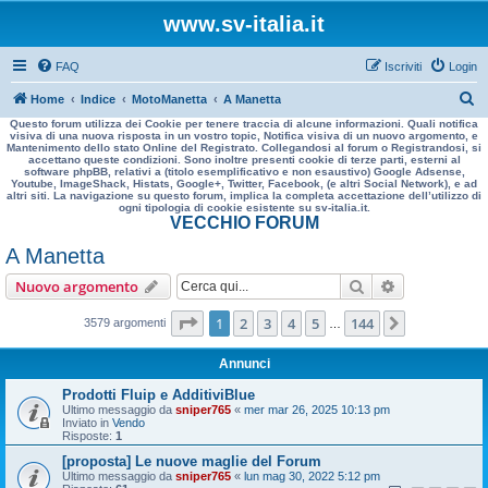
www.sv-italia.it
FAQ
Iscriviti
Login
C
Home
Indice
MotoManetta
A Manetta
Questo forum utilizza dei Cookie per tenere traccia di alcune informazioni. Quali notifica
e
visiva di una nuova risposta in un vostro topic, Notifica visiva di un nuovo argomento, e
Mantenimento dello stato Online del Registrato. Collegandosi al forum o Registrandosi, si
r
accettano queste condizioni. Sono inoltre presenti cookie di terze parti, esterni al
software phpBB, relativi a (titolo esemplificativo e non esaustivo) Google Adsense,
c
Youtube, ImageShack, Histats, Google+, Twitter, Facebook, (e altri Social Network), e ad
altri siti. La navigazione su questo forum, implica la completa accettazione dell’utilizzo di
a
ogni tipologia di cookie esistente su sv-italia.it.
VECCHIO FORUM
A Manetta
Cerca
Ricerca avan
Nuovo argomento
Pagina
1
di
144
1
2
3
4
5
144
Prossimo
3579 argomenti
…
Annunci
Prodotti Fluip e AdditiviBlue
Ultimo messaggio da
sniper765
«
mer mar 26, 2025 10:13 pm
Inviato in
Vendo
Risposte:
1
[proposta] Le nuove maglie del Forum
Ultimo messaggio da
sniper765
«
lun mag 30, 2022 5:12 pm