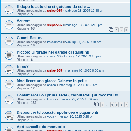
E dopo le auto che si guidano da sole ...
Ultimo messaggio da
sniper765
«
sab ago 23, 2025 10:48 am
Risposte:
5
V-strom
Ultimo messaggio da
sniper765
«
mer ago 13, 2025 5:11 pm
Risposte:
53
1
2
3
Guanti Rekurv
Ultimo messaggio da
zetaemme
«
ven lug 04, 2025 9:48 pm
Risposte:
16
Piccolo UPgrade nel garage di Raistlin!!
Ultimo messaggio da
cross196
«
lun mag 12, 2025 3:15 pm
Risposte:
6
E mò?
Ultimo messaggio da
sniper765
«
mar mag 06, 2025 9:56 pm
Risposte:
12
Modificare una giacca Dainese in pelle
Ultimo messaggio da
ch1c0
«
mar mag 06, 2025 8:02 am
Risposte:
12
Contamarce 650 prima serie ( carburatori ) autocostruito
Ultimo messaggio da
Olivvv
«
mar apr 22, 2025 11:04 am
Risposte:
134
1
4
5
6
7
…
Dispositivi telepass/unipolmove e pagamenti
Ultimo messaggio da
yoda
«
mer apr 16, 2025 6:28 pm
Risposte:
4
Apri-cancello da manubrio
Ultimo messaggio da
sniper765
«
sab mar 08, 2025 4:18 pm