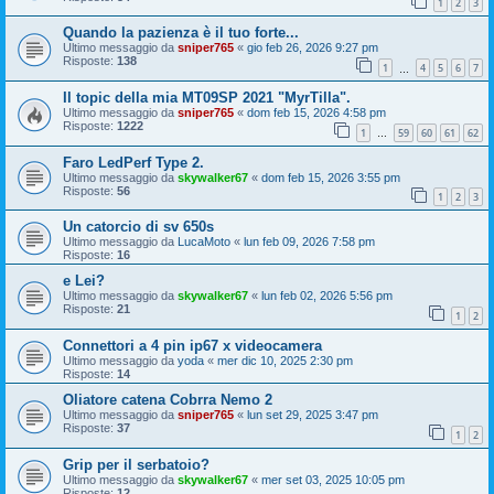
1
2
3
Quando la pazienza è il tuo forte...
Ultimo messaggio da
sniper765
«
gio feb 26, 2026 9:27 pm
Risposte:
138
1
4
5
6
7
…
Il topic della mia MT09SP 2021 "MyrTilla".
Ultimo messaggio da
sniper765
«
dom feb 15, 2026 4:58 pm
Risposte:
1222
1
59
60
61
62
…
Faro LedPerf Type 2.
Ultimo messaggio da
skywalker67
«
dom feb 15, 2026 3:55 pm
Risposte:
56
1
2
3
Un catorcio di sv 650s
Ultimo messaggio da
LucaMoto
«
lun feb 09, 2026 7:58 pm
Risposte:
16
e Lei?
Ultimo messaggio da
skywalker67
«
lun feb 02, 2026 5:56 pm
Risposte:
21
1
2
Connettori a 4 pin ip67 x videocamera
Ultimo messaggio da
yoda
«
mer dic 10, 2025 2:30 pm
Risposte:
14
Oliatore catena Cobrra Nemo 2
Ultimo messaggio da
sniper765
«
lun set 29, 2025 3:47 pm
Risposte:
37
1
2
Grip per il serbatoio?
Ultimo messaggio da
skywalker67
«
mer set 03, 2025 10:05 pm
Risposte:
12