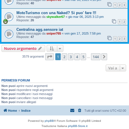
Risposte:
40
1
2
3
MotoTurismo con una Naked? Si puo' fare !!!
Ultimo messaggio da
skywalker67
«
gio mar 06, 2025 3:13 pm
Risposte:
26
1
2
Centralina agg.sensore iat
Ultimo messaggio da
sniper765
«
ven gen 17, 2025 7:58 pm
Risposte:
47
1
2
3
Nuovo argomento
Pagina
1
di
144
1
2
3
4
5
144
Prossimo
3579 argomenti
…
Vai a
PERMESSI FORUM
Non puoi
aprire nuovi argomenti
Non puoi
rispondere negli argomenti
Non puoi
modificare i tuoi messaggi
Non puoi
cancellare i tuoi messaggi
Non puoi
inviare allegati
Home
Indice
Tutti gli orari sono
UTC+02:00
Powered by
phpBB
® Forum Software © phpBB Limited
Traduzione Italiana
phpBB-Store.it