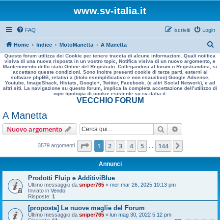
www.sv-italia.it
FAQ
Iscriviti
Login
C
Home
Indice
MotoManetta
A Manetta
Questo forum utilizza dei Cookie per tenere traccia di alcune informazioni. Quali notifica
e
visiva di una nuova risposta in un vostro topic, Notifica visiva di un nuovo argomento, e
Mantenimento dello stato Online del Registrato. Collegandosi al forum o Registrandosi, si
r
accettano queste condizioni. Sono inoltre presenti cookie di terze parti, esterni al
software phpBB, relativi a (titolo esemplificativo e non esaustivo) Google Adsense,
c
Youtube, ImageShack, Histats, Google+, Twitter, Facebook, (e altri Social Network), e ad
altri siti. La navigazione su questo forum, implica la completa accettazione dell’utilizzo di
a
ogni tipologia di cookie esistente su sv-italia.it.
VECCHIO FORUM
A Manetta
Cerca
Ricerca avan
Nuovo argomento
Pagina
1
di
144
1
2
3
4
5
144
Prossimo
3579 argomenti
…
Annunci
Prodotti Fluip e AdditiviBlue
Ultimo messaggio da
sniper765
«
mer mar 26, 2025 10:13 pm
Inviato in
Vendo
Risposte:
1
[proposta] Le nuove maglie del Forum
Ultimo messaggio da
sniper765
«
lun mag 30, 2022 5:12 pm