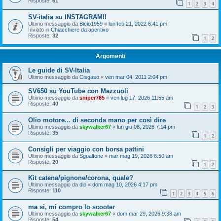
Risposte:
61
1
2
3
4
SV-italia su INSTAGRAM!!
Ultimo messaggio da
Bicio1959
«
lun feb 21, 2022 6:41 pm
Inviato in
Chiacchiere da aperitivo
Risposte:
32
1
2
Argomenti
Le guide di SV-Italia
Ultimo messaggio da
Cisgaso
«
ven mar 04, 2011 2:04 pm
SV650 su YouTube con Mazzuoli
Ultimo messaggio da
sniper765
«
ven lug 17, 2026 11:55 am
Risposte:
40
1
2
3
Olio motore... di seconda mano per così dire
Ultimo messaggio da
skywalker67
«
lun giu 08, 2026 7:14 pm
Risposte:
35
1
2
Consigli per viaggio con borsa pattini
Ultimo messaggio da
Sgualfone
«
mar mag 19, 2026 6:50 am
Risposte:
20
1
2
Kit catena/pignone/corona, quale?
Ultimo messaggio da
dip
«
dom mag 10, 2026 4:17 pm
Risposte:
110
1
2
3
4
5
6
ma si, mi compro lo scooter
Ultimo messaggio da
skywalker67
«
dom mar 29, 2026 9:38 am
Risposte:
54