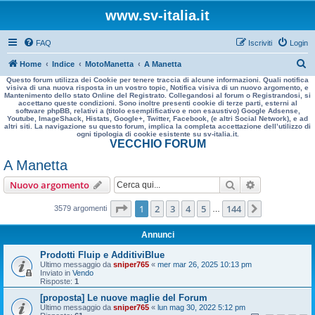
www.sv-italia.it
FAQ
Iscriviti
Login
C
Home
Indice
MotoManetta
A Manetta
Questo forum utilizza dei Cookie per tenere traccia di alcune informazioni. Quali notifica
e
visiva di una nuova risposta in un vostro topic, Notifica visiva di un nuovo argomento, e
Mantenimento dello stato Online del Registrato. Collegandosi al forum o Registrandosi, si
r
accettano queste condizioni. Sono inoltre presenti cookie di terze parti, esterni al
software phpBB, relativi a (titolo esemplificativo e non esaustivo) Google Adsense,
c
Youtube, ImageShack, Histats, Google+, Twitter, Facebook, (e altri Social Network), e ad
altri siti. La navigazione su questo forum, implica la completa accettazione dell’utilizzo di
a
ogni tipologia di cookie esistente su sv-italia.it.
VECCHIO FORUM
A Manetta
Cerca
Ricerca avan
Nuovo argomento
Pagina
1
di
144
1
2
3
4
5
144
Prossimo
3579 argomenti
…
Annunci
Prodotti Fluip e AdditiviBlue
Ultimo messaggio da
sniper765
«
mer mar 26, 2025 10:13 pm
Inviato in
Vendo
Risposte:
1
[proposta] Le nuove maglie del Forum
Ultimo messaggio da
sniper765
«
lun mag 30, 2022 5:12 pm