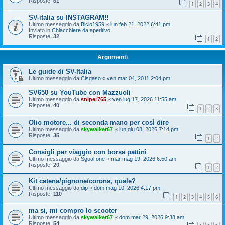
Risposte:
61
1
2
3
4
SV-italia su INSTAGRAM!!
Ultimo messaggio da
Bicio1959
«
lun feb 21, 2022 6:41 pm
Inviato in
Chiacchiere da aperitivo
Risposte:
32
1
2
Argomenti
Le guide di SV-Italia
Ultimo messaggio da
Cisgaso
«
ven mar 04, 2011 2:04 pm
SV650 su YouTube con Mazzuoli
Ultimo messaggio da
sniper765
«
ven lug 17, 2026 11:55 am
Risposte:
40
1
2
3
Olio motore... di seconda mano per così dire
Ultimo messaggio da
skywalker67
«
lun giu 08, 2026 7:14 pm
Risposte:
35
1
2
Consigli per viaggio con borsa pattini
Ultimo messaggio da
Sgualfone
«
mar mag 19, 2026 6:50 am
Risposte:
20
1
2
Kit catena/pignone/corona, quale?
Ultimo messaggio da
dip
«
dom mag 10, 2026 4:17 pm
Risposte:
110
1
2
3
4
5
6
ma si, mi compro lo scooter
Ultimo messaggio da
skywalker67
«
dom mar 29, 2026 9:38 am
Risposte:
54