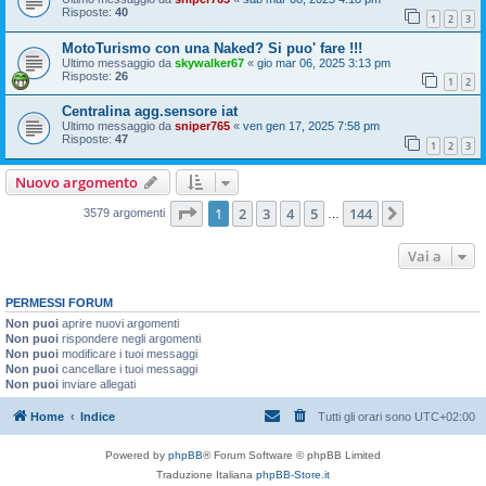
Risposte:
40
1
2
3
MotoTurismo con una Naked? Si puo' fare !!!
Ultimo messaggio da
skywalker67
«
gio mar 06, 2025 3:13 pm
Risposte:
26
1
2
Centralina agg.sensore iat
Ultimo messaggio da
sniper765
«
ven gen 17, 2025 7:58 pm
Risposte:
47
1
2
3
Nuovo argomento
Pagina
1
di
144
1
2
3
4
5
144
Prossimo
3579 argomenti
…
Vai a
PERMESSI FORUM
Non puoi
aprire nuovi argomenti
Non puoi
rispondere negli argomenti
Non puoi
modificare i tuoi messaggi
Non puoi
cancellare i tuoi messaggi
Non puoi
inviare allegati
Home
Indice
Tutti gli orari sono
UTC+02:00
Powered by
phpBB
® Forum Software © phpBB Limited
Traduzione Italiana
phpBB-Store.it