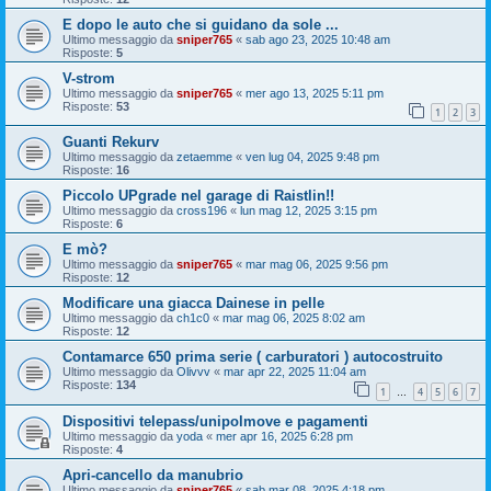
E dopo le auto che si guidano da sole ...
Ultimo messaggio da
sniper765
«
sab ago 23, 2025 10:48 am
Risposte:
5
V-strom
Ultimo messaggio da
sniper765
«
mer ago 13, 2025 5:11 pm
Risposte:
53
1
2
3
Guanti Rekurv
Ultimo messaggio da
zetaemme
«
ven lug 04, 2025 9:48 pm
Risposte:
16
Piccolo UPgrade nel garage di Raistlin!!
Ultimo messaggio da
cross196
«
lun mag 12, 2025 3:15 pm
Risposte:
6
E mò?
Ultimo messaggio da
sniper765
«
mar mag 06, 2025 9:56 pm
Risposte:
12
Modificare una giacca Dainese in pelle
Ultimo messaggio da
ch1c0
«
mar mag 06, 2025 8:02 am
Risposte:
12
Contamarce 650 prima serie ( carburatori ) autocostruito
Ultimo messaggio da
Olivvv
«
mar apr 22, 2025 11:04 am
Risposte:
134
1
4
5
6
7
…
Dispositivi telepass/unipolmove e pagamenti
Ultimo messaggio da
yoda
«
mer apr 16, 2025 6:28 pm
Risposte:
4
Apri-cancello da manubrio
Ultimo messaggio da
sniper765
«
sab mar 08, 2025 4:18 pm