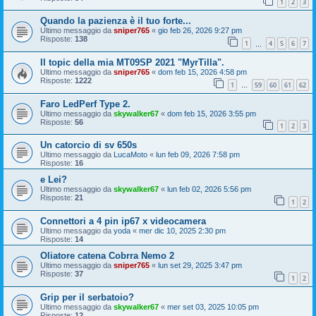
1
2
3
Quando la pazienza è il tuo forte...
Ultimo messaggio da
sniper765
«
gio feb 26, 2026 9:27 pm
Risposte:
138
1
4
5
6
7
…
Il topic della mia MT09SP 2021 "MyrTilla".
Ultimo messaggio da
sniper765
«
dom feb 15, 2026 4:58 pm
Risposte:
1222
1
59
60
61
62
…
Faro LedPerf Type 2.
Ultimo messaggio da
skywalker67
«
dom feb 15, 2026 3:55 pm
Risposte:
56
1
2
3
Un catorcio di sv 650s
Ultimo messaggio da
LucaMoto
«
lun feb 09, 2026 7:58 pm
Risposte:
16
e Lei?
Ultimo messaggio da
skywalker67
«
lun feb 02, 2026 5:56 pm
Risposte:
21
1
2
Connettori a 4 pin ip67 x videocamera
Ultimo messaggio da
yoda
«
mer dic 10, 2025 2:30 pm
Risposte:
14
Oliatore catena Cobrra Nemo 2
Ultimo messaggio da
sniper765
«
lun set 29, 2025 3:47 pm
Risposte:
37
1
2
Grip per il serbatoio?
Ultimo messaggio da
skywalker67
«
mer set 03, 2025 10:05 pm
Risposte:
12