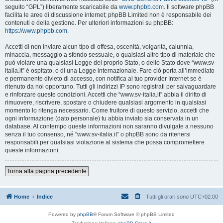
seguito “GPL”) liberamente scaricabile da
www.phpbb.com
. Il software phpBB
facilita le aree di discussione internet; phpBB Limited non è responsabile dei
contenuti e della gestione. Per ulteriori informazioni su phpBB:
https://www.phpbb.com
.
Accetti di non inviare alcun tipo di offesa, oscenità, volgarità, calunnia,
minaccia, messaggio a sfondo sessuale, o qualsiasi altro tipo di materiale che
può violare una qualsiasi Legge del proprio Stato, o dello Stato dove “www.sv-
italia.it” è ospitato, o di una Legge internazionale. Fare ciò porta all’immediato
e permanente divieto di accesso, con notifica al tuo provider Internet se è
ritenuto da noi opportuno. Tutti gli indirizzi IP sono registrati per salvaguardare
e rinforzare queste condizioni. Accetti che “www.sv-italia.it” abbia il diritto di
rimuovere, riscrivere, spostare o chiudere qualsiasi argomento in qualsiasi
momento lo ritenga necessario. Come fruitore di questo servizio, accetti che
ogni informazione (dato personale) tu abbia inviato sia conservata in un
database. Al contempo queste informazioni non saranno divulgate a nessuno
senza il tuo consenso, né “www.sv-italia.it” o phpBB sono da ritenersi
responsabili per qualsiasi violazione al sistema che possa compromettere
queste informazioni.
Torna alla pagina precedente
Home
Indice
Tutti gli orari sono
UTC+02:00
Powered by
phpBB
® Forum Software © phpBB Limited