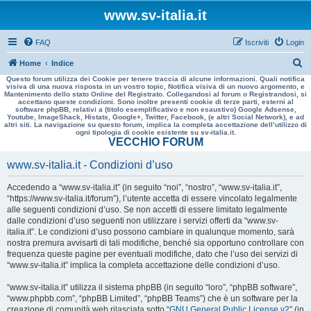
www.sv-italia.it
FAQ
Iscriviti
Login
C
Home
Indice
Questo forum utilizza dei Cookie per tenere traccia di alcune informazioni. Quali notifica
e
visiva di una nuova risposta in un vostro topic, Notifica visiva di un nuovo argomento, e
Mantenimento dello stato Online del Registrato. Collegandosi al forum o Registrandosi, si
r
accettano queste condizioni. Sono inoltre presenti cookie di terze parti, esterni al
software phpBB, relativi a (titolo esemplificativo e non esaustivo) Google Adsense,
c
Youtube, ImageShack, Histats, Google+, Twitter, Facebook, (e altri Social Network), e ad
altri siti. La navigazione su questo forum, implica la completa accettazione dell’utilizzo di
a
ogni tipologia di cookie esistente su sv-italia.it.
VECCHIO FORUM
www.sv-italia.it - Condizioni d’uso
Accedendo a “www.sv-italia.it” (in seguito “noi”, “nostro”, “www.sv-italia.it”,
“https://www.sv-italia.it/forum”), l’utente accetta di essere vincolato legalmente
alle seguenti condizioni d’uso. Se non accetti di essere limitato legalmente
dalle condizioni d’uso seguenti non utilizzare i servizi offerti da “www.sv-
italia.it”. Le condizioni d’uso possono cambiare in qualunque momento, sarà
nostra premura avvisarti di tali modifiche, benché sia opportuno controllare con
frequenza queste pagine per eventuali modifiche, dato che l’uso dei servizi di
“www.sv-italia.it” implica la completa accettazione delle condizioni d’uso.
“www.sv-italia.it” utilizza il sistema phpBB (in seguito “loro”, “phpBB software”,
“www.phpbb.com”, “phpBB Limited”, “phpBB Teams”) che è un software per la
creazione di comunità web rilasciata sotto “
GNU General Public License v2
” (in