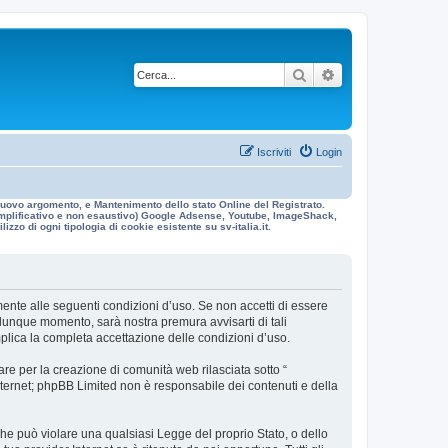
Cerca
Ricerca avanzata
Iscriviti
Login
n nuovo argomento, e Mantenimento dello stato Online del Registrato.
 esemplificativo e non esaustivo) Google Adsense, Youtube, ImageShack,
izzo di ogni tipologia di cookie esistente su sv-italia.it.
galmente alle seguenti condizioni d’uso. Se non accetti di essere
ualunque momento, sarà nostra premura avvisarti di tali
mplica la completa accettazione delle condizioni d’uso.
re per la creazione di comunità web rilasciata sotto “
 internet; phpBB Limited non è responsabile dei contenuti e della
 che può violare una qualsiasi Legge del proprio Stato, o dello