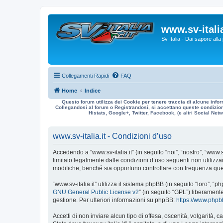
www.sv-italia
Sv Italia - Dai sapore all
Collegamenti Rapidi
FAQ
Home
Indice
Questo forum utilizza dei Cookie per tenere traccia di alcune infor
Collegandosi al forum o Registrandosi, si accettano queste condizioni
Histats, Google+, Twitter, Facebook, (e altri Social Netwo
www.sv-italia.it - Condizioni d’uso
Accedendo a “www.sv-italia.it” (in seguito “noi”, “nostro”, “www.s
limitato legalmente dalle condizioni d’uso seguenti non utilizza
modifiche, benché sia opportuno controllare con frequenza quest
“www.sv-italia.it” utilizza il sistema phpBB (in seguito “loro”
GNU General Public License v2
” (in seguito “GPL”) liberament
gestione. Per ulteriori informazioni su phpBB:
https://www.php
Accetti di non inviare alcun tipo di offesa, oscenità, volgarità,