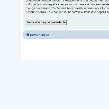
Stato dove “www.sv-italia.it” è ospitato, o di una Legge internaz
indirizzi IP sono registrati per salvaguardare e rinforzare quest
ritenga necessario. Come fruitore di questo servizio, accetti c
nessuno senza il tuo consenso, né “www.sv-italia.it” o phpBB s
Torna alla pagina precedente
Home
Indice