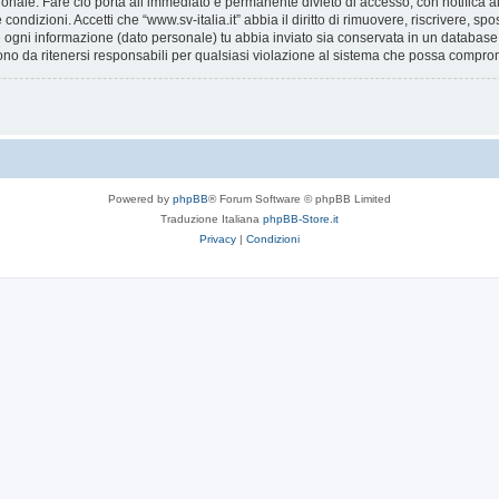
ionale. Fare ciò porta all’immediato e permanente divieto di accesso, con notifica al 
e condizioni. Accetti che “www.sv-italia.it” abbia il diritto di rimuovere, riscrivere,
he ogni informazione (dato personale) tu abbia inviato sia conservata in un databa
ono da ritenersi responsabili per qualsiasi violazione al sistema che possa compro
Powered by
phpBB
® Forum Software © phpBB Limited
Traduzione Italiana
phpBB-Store.it
Privacy
|
Condizioni