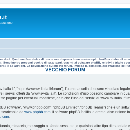
.it
a passione
mazioni. Quali notifica visiva di una nuova risposta in un vostro topic, Notifica visiva di u
. Sono inoltre presenti cookie di terze parti, esterni al software phpBB, relativi a (titolo
rk), e ad altri siti. La navigazione su questo forum, implica la completa accettazione dell’util
VECCHIO FORUM
v-italia.it”, “https://www.sv-italia.it/forum”), l’utente accetta di essere vincolato le
re i servizi offerti da “www.sv-italia.it”. Le condizioni d’uso possono cambiare in q
e pagine per eventuali modifiche, dato che l’uso dei servizi di “www.sv-italia.it” i
, “phpBB software”, “www.phpbb.com”, “phpBB Limited”, “phpBB Teams”) che è un softwa
e scaricabile da
www.phpbb.com
. Il software phpBB facilita le aree di discussione
bb.com
.
 calunnia, minaccia, messaggio a sfondo sessuale, o qualsiasi altro tipo di materiale