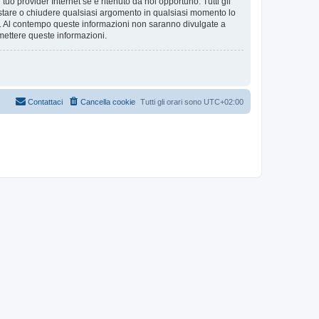
tuo provider Internet se è ritenuto da noi opportuno. Tutti gli
 spostare o chiudere qualsiasi argomento in qualsiasi momento lo
se. Al contempo queste informazioni non saranno divulgate a
mettere queste informazioni.
Contattaci
Cancella cookie
Tutti gli orari sono
UTC+02:00